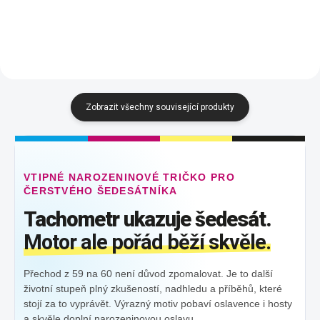
Korálová
Frost
Korálová
Frost
Zobrazit všechny související produkty
VTIPNÉ NAROZENINOVÉ TRIČKO PRO
ČERSTVÉHO ŠEDESÁTNÍKA
Tachometr ukazuje šedesát.
Motor ale pořád běží skvěle.
Přechod z 59 na 60 není důvod zpomalovat. Je to další
životní stupeň plný zkušeností, nadhledu a příběhů, které
stojí za to vyprávět. Výrazný motiv pobaví oslavence i hosty
a skvěle doplní narozeninovou oslavu.