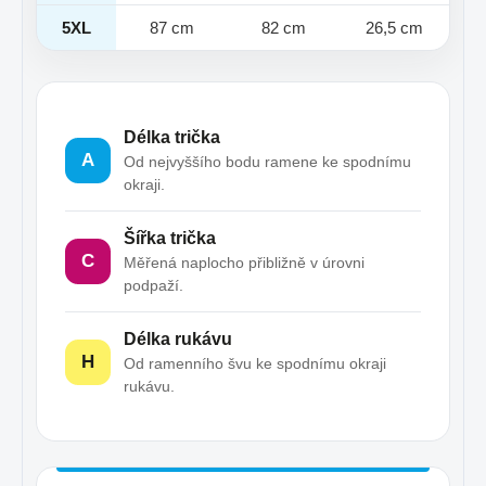
5XL
87 cm
82 cm
26,5 cm
Délka trička
A
Od nejvyššího bodu ramene ke spodnímu
okraji.
Šířka trička
C
Měřená naplocho přibližně v úrovni
podpaží.
Délka rukávu
H
Od ramenního švu ke spodnímu okraji
rukávu.