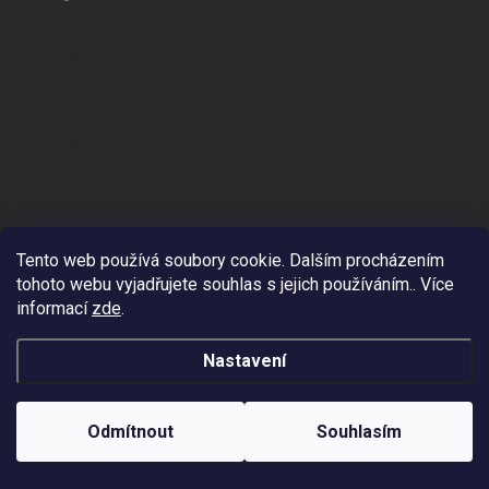
FACEBOOK
PŘIJÍMÁME ONLINE PLATBY
Tento web používá soubory cookie. Dalším procházením
KONTAKT
tohoto webu vyjadřujete souhlas s jejich používáním.. Více
informací
zde
.
info
@
zzstudio.cz
725 934 392
Nastavení
ZZ Studio
Odmítnout
Souhlasím
zzstudio_cz