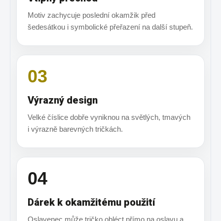
Motiv zachycuje poslední okamžik před
šedesátkou i symbolické přeřazení na další stupeň.
03
Výrazný design
Velké číslice dobře vyniknou na světlých, tmavých
i výrazně barevných tričkách.
04
Dárek k okamžitému použití
Oslavenec může tričko obléct přímo na oslavu a