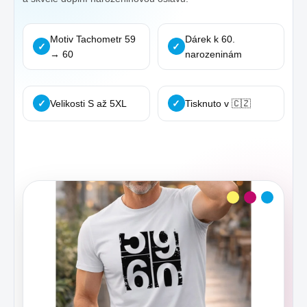
Motiv Tachometr 59
Dárek k 60.
✓
✓
→ 60
narozeninám
✓
Velikosti S až 5XL
✓
Tisknuto v 🇨🇿