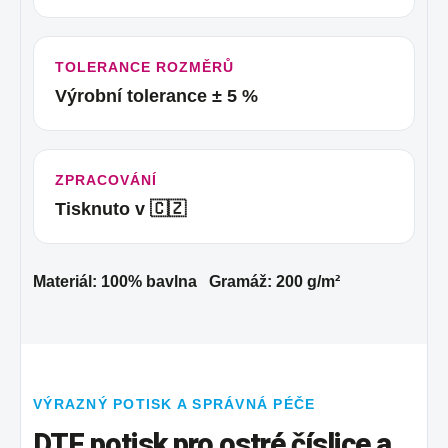
TOLERANCE ROZMĚRŮ
Výrobní tolerance ± 5 %
ZPRACOVÁNÍ
Tisknuto v 🇨🇿
Materiál: 100% bavlna Gramáž: 200 g/m²
VÝRAZNÝ POTISK A SPRÁVNÁ PÉČE
DTF potisk pro ostré číslice a