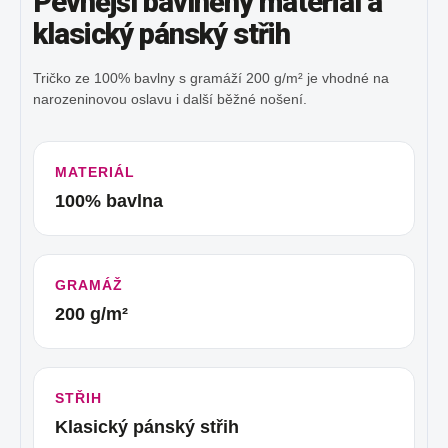
Pevnější bavlněný materiál a
klasický pánský střih
Tričko ze 100% bavlny s gramáží 200 g/m² je vhodné na
narozeninovou oslavu i další běžné nošení.
MATERIÁL
100% bavlna
GRAMÁŽ
200 g/m²
STŘIH
Klasický pánský střih