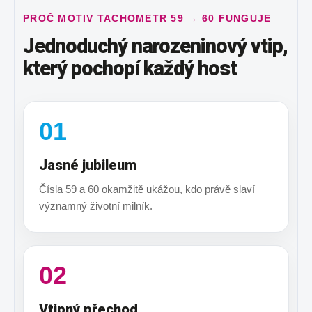
PROČ MOTIV TACHOMETR 59 → 60 FUNGUJE
Jednoduchý narozeninový vtip,
který pochopí každý host
01
Jasné jubileum
Čísla 59 a 60 okamžitě ukážou, kdo právě slaví
významný životní milník.
02
Vtipný přechod