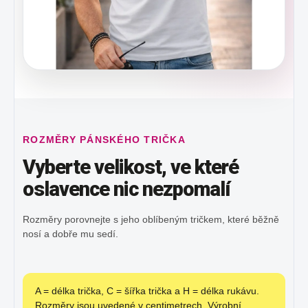
ROZMĚRY PÁNSKÉHO TRIČKA
Vyberte velikost, ve které
oslavence nic nezpomalí
Rozměry porovnejte s jeho oblíbeným tričkem, které běžně
nosí a dobře mu sedí.
A = délka trička, C = šířka trička a H = délka rukávu.
Rozměry jsou uvedené v centimetrech. Výrobní