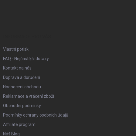
Z
á
p
a
t
í
INFORMACE PRO VÁS
Vlastní potisk
FAQ - Nejčastější dotazy
Kontakt na nás
Doprava a doručení
Hodnocení obchodu
Reklamace a vrácení zboží
Obchodní podmínky
Podmínky ochrany osobních údajů
Affiliate program
Náš Blog