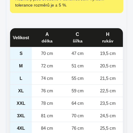
tolerance rozměrů je ± 5 %.
A
C
H
Velikost
délka
šířka
rukáv
S
70 cm
47 cm
19,5 cm
M
72 cm
51 cm
20,5 cm
L
74 cm
55 cm
21,5 cm
XL
76 cm
59 cm
22,5 cm
XXL
78 cm
64 cm
23,5 cm
3XL
81 cm
70 cm
24,5 cm
4XL
84 cm
76 cm
25,5 cm