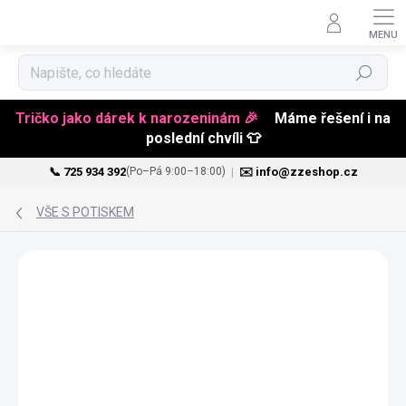
Hledat
Tričko jako dárek k narozeninám 🎉
Máme řešení i na
poslední chvíli 👕
📞 725 934 392
|
✉️ info@zzeshop.cz
(Po–Pá 9:00–18:00)
Přejít
na
VŠE S POTISKEM
obsah