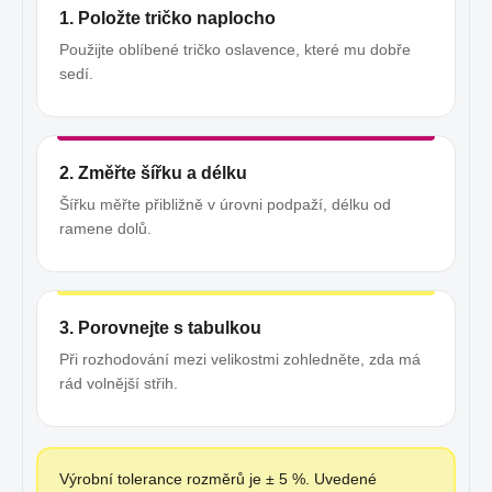
1. Položte tričko naplocho
Použijte oblíbené tričko oslavence, které mu dobře
sedí.
2. Změřte šířku a délku
Šířku měřte přibližně v úrovni podpaží, délku od
ramene dolů.
3. Porovnejte s tabulkou
Při rozhodování mezi velikostmi zohledněte, zda má
rád volnější střih.
Výrobní tolerance rozměrů je ± 5 %. Uvedené