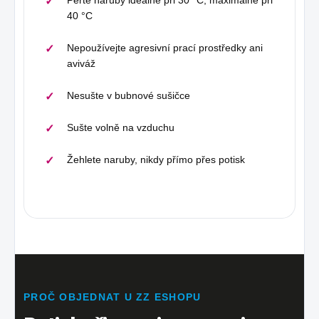
40 °C
Nepoužívejte agresivní prací prostředky ani
aviváž
Nesušte v bubnové sušičce
Sušte volně na vzduchu
Žehlete naruby, nikdy přímo přes potisk
PROČ OBJEDNAT U ZZ ESHOPU