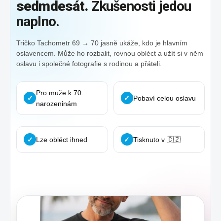
sedmdesát.
Zkušenosti jedou
naplno.
Tričko Tachometr 69 → 70 jasně ukáže, kdo je hlavním
oslavencem. Může ho rozbalit, rovnou obléct a užít si v něm
oslavu i společné fotografie s rodinou a přáteli.
Pro muže k 70.
✓
✓
Pobaví celou oslavu
narozeninám
✓
Lze obléct ihned
✓
Tisknuto v 🇨🇿