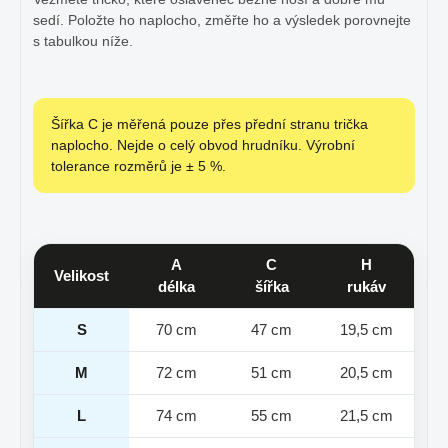
sedí. Položte ho naplocho, změřte ho a výsledek porovnejte
s tabulkou níže.
Šířka C je měřená pouze přes přední stranu trička
naplocho. Nejde o celý obvod hrudníku. Výrobní
tolerance rozměrů je ± 5 %.
A
C
H
Velikost
délka
šířka
rukáv
S
70 cm
47 cm
19,5 cm
M
72 cm
51 cm
20,5 cm
L
74 cm
55 cm
21,5 cm