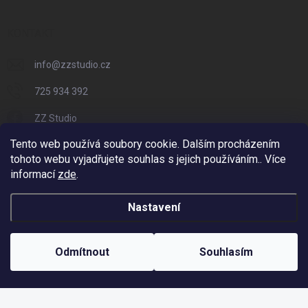
KONTAKT
info
@
zzstudio.cz
725 934 392
ZZ Studio
Tento web používá soubory cookie. Dalším procházením
zzstudio_cz
tohoto webu vyjadřujete souhlas s jejich používáním.. Více
informací
zde
.
Nastavení
Copyright 2026
ZZ Eshop - Svět potisku
. Všechna práva vyhrazena.
Vytvořil Shoptet
Odmítnout
Souhlasím
Odstoupit od smlouvy