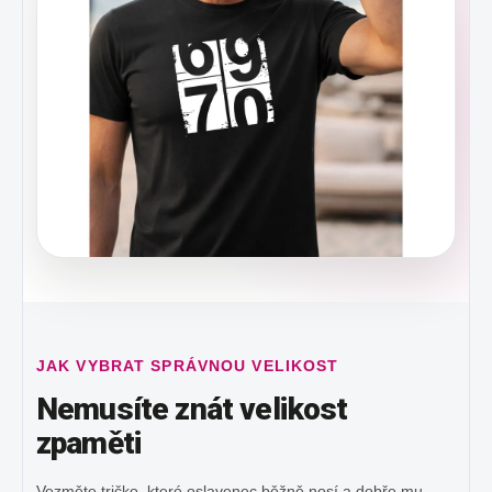
JAK VYBRAT SPRÁVNOU VELIKOST
Nemusíte znát velikost
zpaměti
Vezměte tričko, které oslavenec běžně nosí a dobře mu