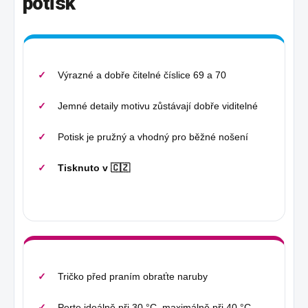
potisk
Výrazné a dobře čitelné číslice 69 a 70
Jemné detaily motivu zůstávají dobře viditelné
Potisk je pružný a vhodný pro běžné nošení
Tisknuto v 🇨🇿
Tričko před praním obraťte naruby
Perte ideálně při 30 °C, maximálně při 40 °C