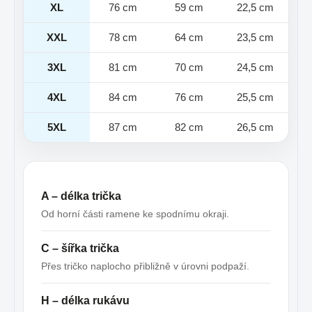
XL
76 cm
59 cm
22,5 cm
XXL
78 cm
64 cm
23,5 cm
3XL
81 cm
70 cm
24,5 cm
4XL
84 cm
76 cm
25,5 cm
5XL
87 cm
82 cm
26,5 cm
A – délka trička
Od horní části ramene ke spodnímu okraji.
C – šířka trička
Přes tričko naplocho přibližně v úrovni podpaží.
H – délka rukávu