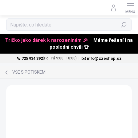
Hledat
Tričko jako dárek k narozeninám 🎉
Máme řešení i na
poslední chvíli 👕
📞 725 934 392
|
✉️ info@zzeshop.cz
(Po–Pá 9:00–18:00)
Přejít
na
VŠE S POTISKEM
obsah