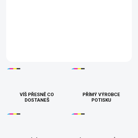
Tisknuto v 🇨🇿
Dárek k 70. narozeninám
100% bavlna
200 g/m²
Velikosti S–5XL
16 barev
DETAILNÍ INFORMACE
VÍŠ PŘESNĚ CO
PŘÍMÝ VÝROBCE
DOSTANEŠ
POTISKU