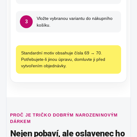
Vložte vybranou variantu do nákupního
3
košíku.
Standardní motiv obsahuje čísla 69 → 70.
Potřebujete-li jinou úpravu, domluvte ji před
vytvořením objednávky.
PROČ JE TRIČKO DOBRÝM NAROZENINOVÝM
DÁRKEM
Nejen pobaví, ale oslavenec ho