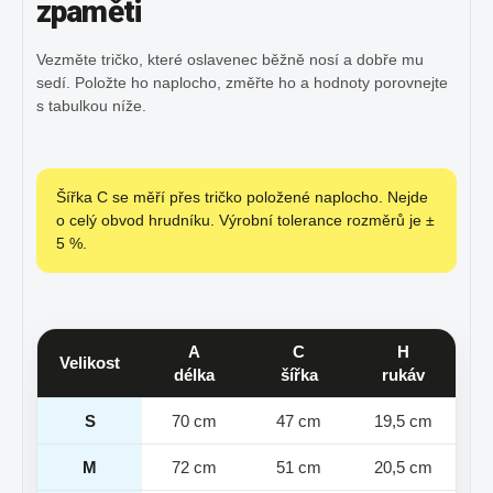
zpaměti
Vezměte tričko, které oslavenec běžně nosí a dobře mu
sedí. Položte ho naplocho, změřte ho a hodnoty porovnejte
s tabulkou níže.
Šířka C se měří přes tričko položené naplocho. Nejde
o celý obvod hrudníku. Výrobní tolerance rozměrů je ±
5 %.
A
C
H
Velikost
délka
šířka
rukáv
S
70 cm
47 cm
19,5 cm
M
72 cm
51 cm
20,5 cm