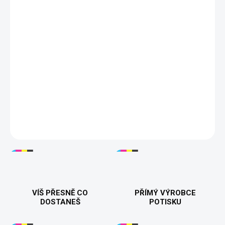
Objednáváte jeden kus pánského trička s
hotovým motivem Tachometr 29 → 30. Před
vložením do košíku vyberte barvu a velikost.
Tisknuto v 🇨🇿
Dárek ke 30. narozeninám
100% bavlna
200 g/m²
Velikosti S–5XL
17 barev
DETAILNÍ INFORMACE
VÍŠ PŘESNĚ CO
PŘÍMÝ VÝROBCE
DOSTANEŠ
POTISKU