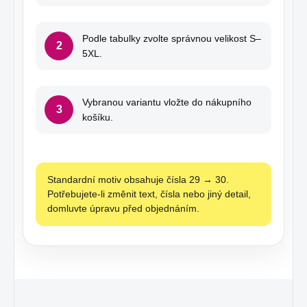
Podle tabulky zvolte správnou velikost S–
2
5XL.
Vybranou variantu vložte do nákupního
3
košíku.
Standardní motiv obsahuje čísla 29 → 30.
Potřebujete-li změnit text, čísla nebo jiný detail,
domluvte úpravu před objednáním.