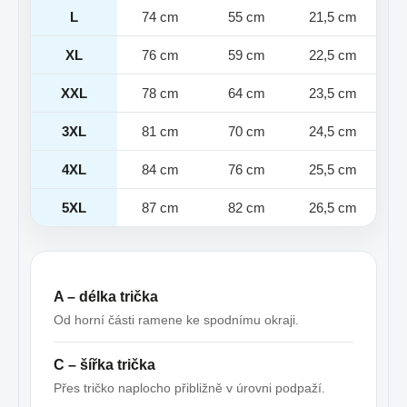
L
74 cm
55 cm
21,5 cm
XL
76 cm
59 cm
22,5 cm
XXL
78 cm
64 cm
23,5 cm
3XL
81 cm
70 cm
24,5 cm
4XL
84 cm
76 cm
25,5 cm
5XL
87 cm
82 cm
26,5 cm
A – délka trička
Od horní části ramene ke spodnímu okraji.
C – šířka trička
Přes tričko naplocho přibližně v úrovni podpaží.