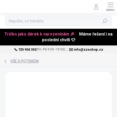
Hledat
Tričko jako dárek k narozeninám 🎉
Máme řešení i na
poslední chvíli 👕
📞 725 934 392
|
✉️ info@zzeshop.cz
(Po–Pá 9:00–18:00)
Přejít
na
VŠE S POTISKEM
obsah