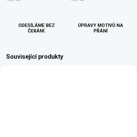
ODESÍLÁME BEZ
ÚPRAVY MOTIVŮ NA
ČEKÁNÍ.
PŘÁNÍ
Související produkty
VYROBÍME A ODEŠLEME DO 2 DNŮ
VYROBÍME A ODEŠLEME DO 2 DNŮ
(>5 KS)
(>5 KS)
Tachometr 39 → 40 –
Tachometr 49 → 50 –