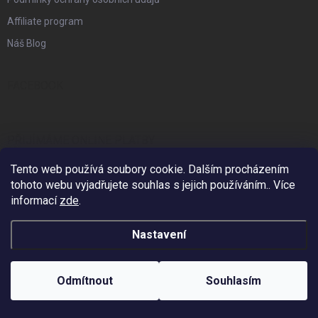
Affiliate program
Náš Blog
FACEBOOK
PŘIJÍMÁME ONLINE PLATBY
Tento web používá soubory cookie. Dalším procházením
tohoto webu vyjadřujete souhlas s jejich používáním.. Více
informací
zde
.
KONTAKT
Nastavení
info
@
zzstudio.cz
725 934 392
Odmítnout
Souhlasím
ZZ Studio