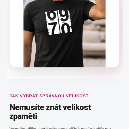
JAK VYBRAT SPRÁVNOU VELIKOST
Nemusíte znát velikost
zpaměti
Vezměte tričko, které oslavenec běžně nosí a dobře mu