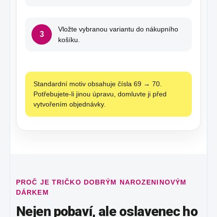
Vložte vybranou variantu do nákupního
3
košíku.
Standardní motiv obsahuje čísla 69 → 70.
Potřebujete-li jinou úpravu, domluvte ji před
vytvořením objednávky.
PROČ JE TRIČKO DOBRÝM NAROZENINOVÝM
DÁRKEM
Nejen pobaví, ale oslavenec ho