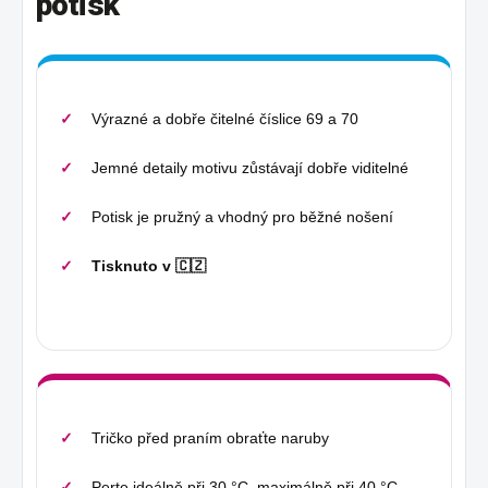
potisk
Výrazné a dobře čitelné číslice 69 a 70
Jemné detaily motivu zůstávají dobře viditelné
Potisk je pružný a vhodný pro běžné nošení
Tisknuto v 🇨🇿
Tričko před praním obraťte naruby
Perte ideálně při 30 °C, maximálně při 40 °C