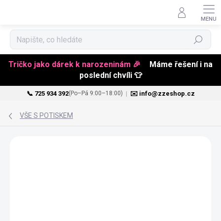
Hledat
Tričko jako dárek k narozeninám 🎉
Máme řešení i na
poslední chvíli 👕
📞 725 934 392
|
✉️ info@zzeshop.cz
(Po–Pá 9:00–18:00)
Přejít
na
VŠE S POTISKEM
obsah