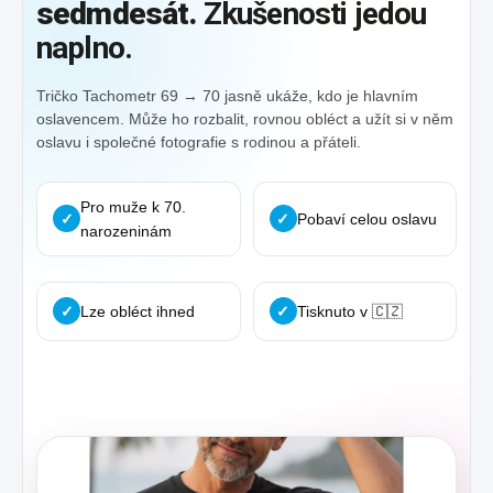
sedmdesát.
Zkušenosti jedou
naplno.
Tričko Tachometr 69 → 70 jasně ukáže, kdo je hlavním
oslavencem. Může ho rozbalit, rovnou obléct a užít si v něm
oslavu i společné fotografie s rodinou a přáteli.
Pro muže k 70.
✓
✓
Pobaví celou oslavu
narozeninám
✓
Lze obléct ihned
✓
Tisknuto v 🇨🇿