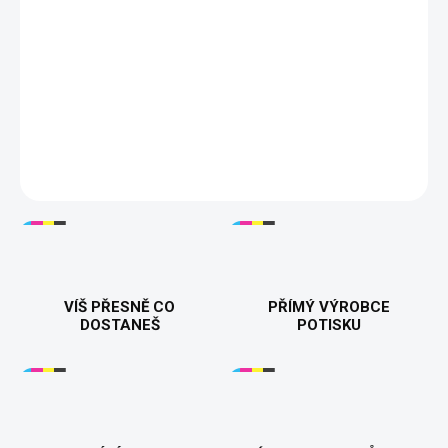
Tisknuto v 🇨🇿
Dárek k 70. narozeninám
100% bavlna
200 g/m²
Velikosti S–5XL
16 barev
DETAILNÍ INFORMACE
VÍŠ PŘESNĚ CO
PŘÍMÝ VÝROBCE
DOSTANEŠ
POTISKU