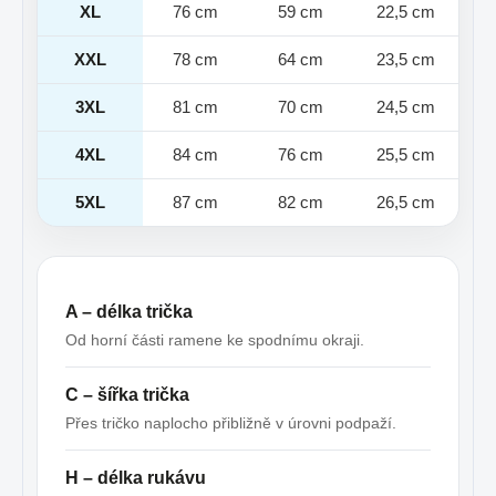
XL
76 cm
59 cm
22,5 cm
XXL
78 cm
64 cm
23,5 cm
3XL
81 cm
70 cm
24,5 cm
4XL
84 cm
76 cm
25,5 cm
5XL
87 cm
82 cm
26,5 cm
A – délka trička
Od horní části ramene ke spodnímu okraji.
C – šířka trička
Přes tričko naplocho přibližně v úrovni podpaží.
H – délka rukávu