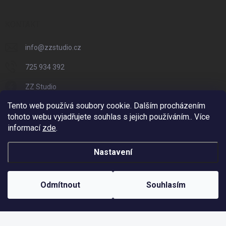
KONTAKT
info
@
zzstudio.cz
725 934 392
ZZ Studio
Tento web používá soubory cookie. Dalším procházením
zzstudio_cz
tohoto webu vyjadřujete souhlas s jejich používáním.. Více
informací
zde
.
Nastavení
Copyright 2026
ZZ Eshop - Svět potisku
. Všechna práva vyhrazena.
Vytvořil Shoptet
Odmítnout
Souhlasím
Odstoupit od smlouvy