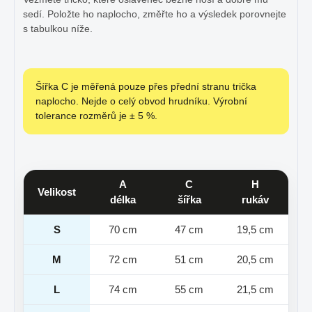
sedí. Položte ho naplocho, změřte ho a výsledek porovnejte
s tabulkou níže.
Šířka C je měřená pouze přes přední stranu trička
naplocho. Nejde o celý obvod hrudníku. Výrobní
tolerance rozměrů je ± 5 %.
A
C
H
Velikost
délka
šířka
rukáv
S
70 cm
47 cm
19,5 cm
M
72 cm
51 cm
20,5 cm
L
74 cm
55 cm
21,5 cm