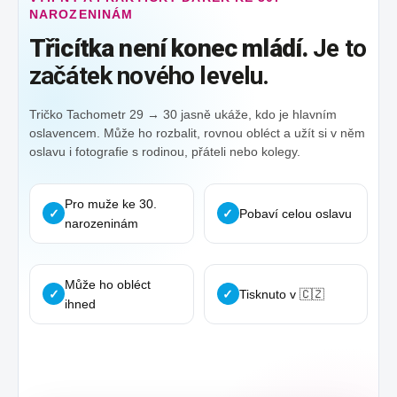
NAROZENINÁM
Třicítka není konec mládí.
Je to
začátek nového levelu.
Tričko Tachometr 29 → 30 jasně ukáže, kdo je hlavním
oslavencem. Může ho rozbalit, rovnou obléct a užít si v něm
oslavu i fotografie s rodinou, přáteli nebo kolegy.
Pro muže ke 30.
✓
✓
Pobaví celou oslavu
narozeninám
Může ho obléct
✓
✓
Tisknuto v 🇨🇿
ihned