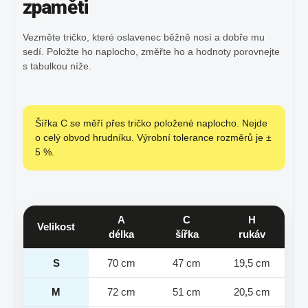
zpaměti
Vezměte tričko, které oslavenec běžně nosí a dobře mu
sedí. Položte ho naplocho, změřte ho a hodnoty porovnejte
s tabulkou níže.
Šířka C se měří přes tričko položené naplocho. Nejde
o celý obvod hrudníku. Výrobní tolerance rozměrů je ±
5 %.
A
C
H
Velikost
délka
šířka
rukáv
S
70 cm
47 cm
19,5 cm
M
72 cm
51 cm
20,5 cm