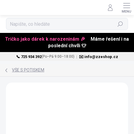
Hledat
Tričko jako dárek k narozeninám 🎉
Máme řešení i na
poslední chvíli 👕
📞 725 934 392
|
✉️ info@zzeshop.cz
(Po–Pá 9:00–18:00)
Přejít
na
VŠE S POTISKEM
obsah