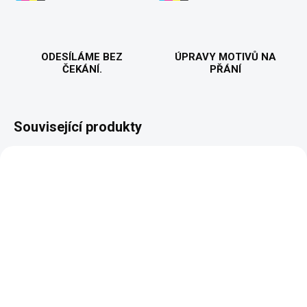
ODESÍLÁME BEZ
ÚPRAVY MOTIVŮ NA
ČEKÁNÍ.
PŘÁNÍ
Související produkty
VYROBÍME A ODEŠLEME DO 2 DNŮ
VYROBÍME A ODEŠLEME DO 2 DNŮ
(>5 KS)
(>5 KS)
Tachometr 39 → 40 –
Tachometr 49 → 50 –