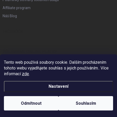
Affiliate program
Náš Blog
FACEBOOK
PŘIJÍMÁME ONLINE PLATBY
Tento web používá soubory cookie. Dalším procházením
tohoto webu vyjadřujete souhlas s jejich používáním.. Více
informací
zde
.
KONTAKT
Nastavení
info
@
zzstudio.cz
725 934 392
Odmítnout
Souhlasím
ZZ Studio