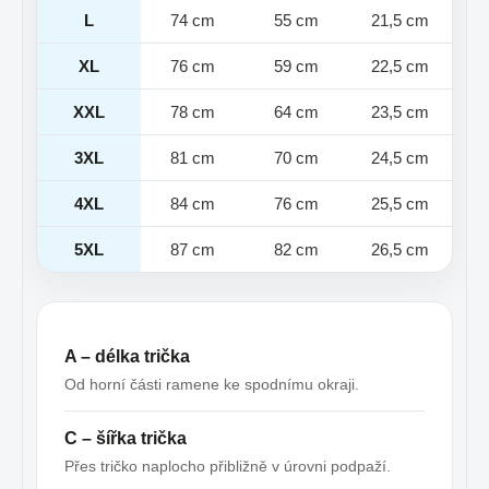
L
74 cm
55 cm
21,5 cm
XL
76 cm
59 cm
22,5 cm
XXL
78 cm
64 cm
23,5 cm
3XL
81 cm
70 cm
24,5 cm
4XL
84 cm
76 cm
25,5 cm
5XL
87 cm
82 cm
26,5 cm
A – délka trička
Od horní části ramene ke spodnímu okraji.
C – šířka trička
Přes tričko naplocho přibližně v úrovni podpaží.