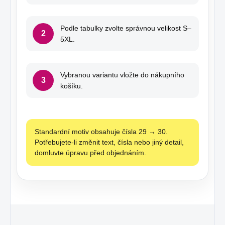
Podle tabulky zvolte správnou velikost S–
2
5XL.
Vybranou variantu vložte do nákupního
3
košíku.
Standardní motiv obsahuje čísla 29 → 30.
Potřebujete-li změnit text, čísla nebo jiný detail,
domluvte úpravu před objednáním.