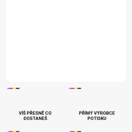
Objednáváte jeden kus pánského trička s
hotovým motivem Tachometr 29 → 30. Před
vložením do košíku vyberte barvu a velikost.
Tisknuto v 🇨🇿
Dárek ke 30. narozeninám
100% bavlna
200 g/m²
Velikosti S–5XL
17 barev
DETAILNÍ INFORMACE
VÍŠ PŘESNĚ CO
PŘÍMÝ VÝROBCE
DOSTANEŠ
POTISKU