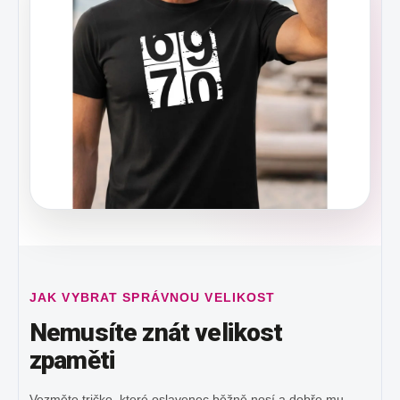
JAK VYBRAT SPRÁVNOU VELIKOST
Nemusíte znát velikost
zpaměti
Vezměte tričko, které oslavenec běžně nosí a dobře mu