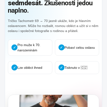
sedmdesát.
Zkušenosti jedou
naplno.
Tričko Tachometr 69 → 70 jasně ukáže, kdo je hlavním
oslavencem. Může ho rozbalit, rovnou obléct a užít si v něm
oslavu i společné fotografie s rodinou a přáteli.
Pro muže k 70.
✓
✓
Pobaví celou oslavu
narozeninám
✓
Lze obléct ihned
✓
Tisknuto v 🇨🇿