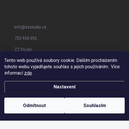
KONTAKT
info
@
zzstudio.cz
725 934 392
ZZ Studio
Tento web používá soubory cookie. Dalším procházením
zzstudio_cz
tohoto webu vyjadřujete souhlas s jejich používáním.. Více
informací
zde
.
Nastavení
Copyright 2026
ZZ Eshop - Svět potisku
. Všechna práva vyhrazena.
Vytvořil Shoptet
Odmítnout
Souhlasím
Odstoupit od smlouvy