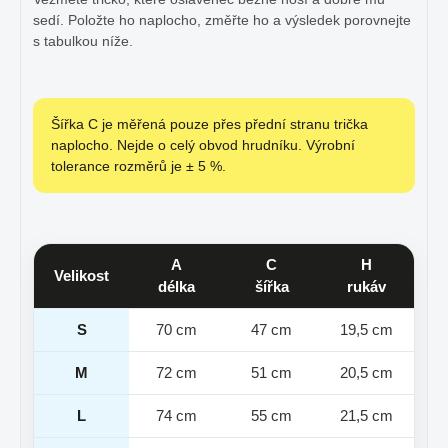
sedí. Položte ho naplocho, změřte ho a výsledek porovnejte
s tabulkou níže.
Šířka C je měřená pouze přes přední stranu trička
naplocho. Nejde o celý obvod hrudníku. Výrobní
tolerance rozměrů je ± 5 %.
A
C
H
Velikost
délka
šířka
rukáv
S
70 cm
47 cm
19,5 cm
M
72 cm
51 cm
20,5 cm
L
74 cm
55 cm
21,5 cm