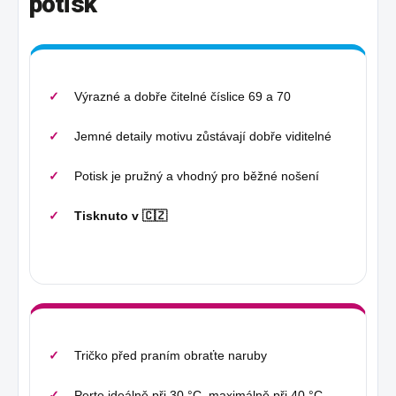
potisk
Výrazné a dobře čitelné číslice 69 a 70
Jemné detaily motivu zůstávají dobře viditelné
Potisk je pružný a vhodný pro běžné nošení
Tisknuto v 🇨🇿
Tričko před praním obraťte naruby
Perte ideálně při 30 °C, maximálně při 40 °C