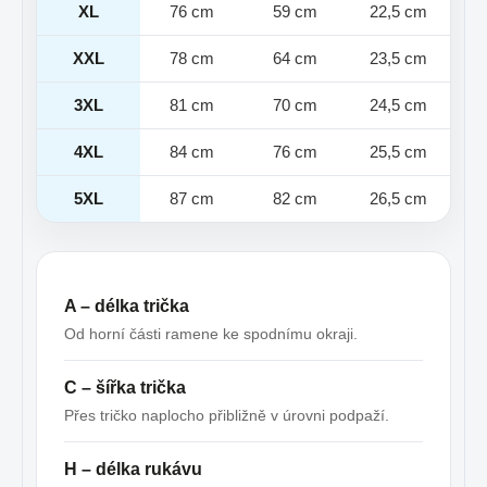
XL
76 cm
59 cm
22,5 cm
XXL
78 cm
64 cm
23,5 cm
3XL
81 cm
70 cm
24,5 cm
4XL
84 cm
76 cm
25,5 cm
5XL
87 cm
82 cm
26,5 cm
A – délka trička
Od horní části ramene ke spodnímu okraji.
C – šířka trička
Přes tričko naplocho přibližně v úrovni podpaží.
H – délka rukávu