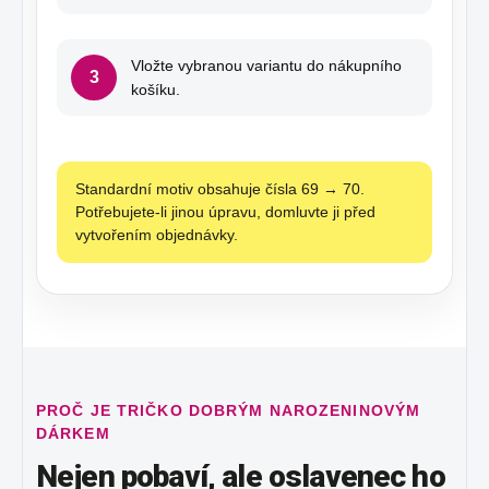
Vložte vybranou variantu do nákupního
3
košíku.
Standardní motiv obsahuje čísla 69 → 70.
Potřebujete-li jinou úpravu, domluvte ji před
vytvořením objednávky.
PROČ JE TRIČKO DOBRÝM NAROZENINOVÝM
DÁRKEM
Nejen pobaví, ale oslavenec ho