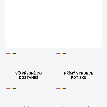
Tisknuto v 🇨🇿
Dárek k 70. narozeninám
100% bavlna
200 g/m²
Velikosti S–5XL
16 barev
DETAILNÍ INFORMACE
VÍŠ PŘESNĚ CO
PŘÍMÝ VÝROBCE
DOSTANEŠ
POTISKU