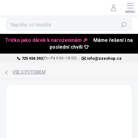
Hledat
Tričko jako dárek k narozeninám 🎉
Máme řešení i na
poslední chvíli 👕
📞 725 934 392
|
✉️ info@zzeshop.cz
(Po–Pá 9:00–18:00)
Přejít
na
VŠE S POTISKEM
obsah