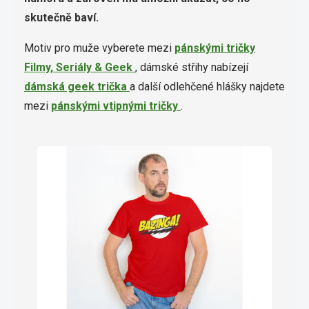
skutečně baví.
Motiv pro muže vyberete mezi
pánskými tričky
Filmy, Seriály & Geek
, dámské střihy nabízejí
dámská geek trička
a další odlehčené hlášky najdete
mezi
pánskými vtipnými tričky
.