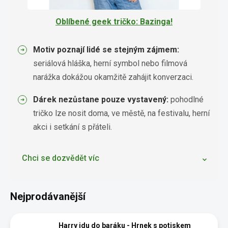
Oblíbené geek tričko: Bazinga!
Motiv poznají lidé se stejným zájmem:
seriálová hláška, herní symbol nebo filmová
narážka dokážou okamžitě zahájit konverzaci.
Dárek nezůstane pouze vystavený:
pohodlné
tričko lze nosit doma, ve městě, na festivalu, herní
akci i setkání s přáteli.
Chci se dozvědět víc
Nejprodávanější
Harry jdu do baráku - Hrnek s potiskem