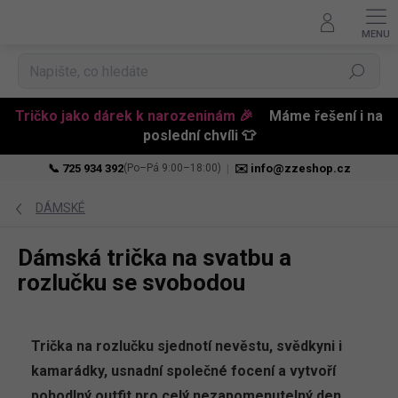
Hledat
Tričko jako dárek k narozeninám 🎉
Máme řešení i na
poslední chvíli 👕
📞 725 934 392
|
✉️ info@zzeshop.cz
(Po–Pá 9:00–18:00)
Přejít
na
DÁMSKÉ
obsah
Dámská trička na svatbu a
rozlučku se svobodou
Trička na rozlučku sjednotí nevěstu, svědkyni i
kamarádky, usnadní společné focení a vytvoří
pohodlný outfit pro celý nezapomenutelný den.