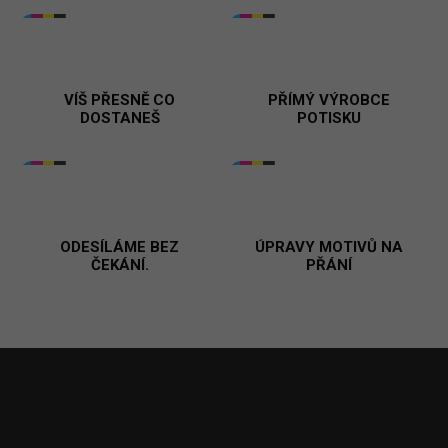
l
á
d
a
c
í
VÍŠ PŘESNĚ CO
PŘÍMÝ VÝROBCE
p
DOSTANEŠ
POTISKU
r
v
k
y
v
ý
p
ODESÍLÁME BEZ
ÚPRAVY MOTIVŮ NA
ČEKÁNÍ.
i
PŘÁNÍ
s
u
Z
á
p
a
t