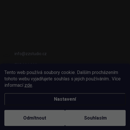
PŘIJÍMÁME ONLINE PLATBY
KONTAKT
info
@
zzstudio.cz
725 934 392
Tento web používá soubory cookie. Dalším procházením
ZZ Studio
tohoto webu vyjadřujete souhlas s jejich používáním.. Více
informací
zde
.
zzstudio_cz
Nastavení
Copyright 2026
ZZ Eshop - Svět potisku
. Všechna práva vyhrazena.
Odmítnout
Souhlasím
Vytvořil Shoptet