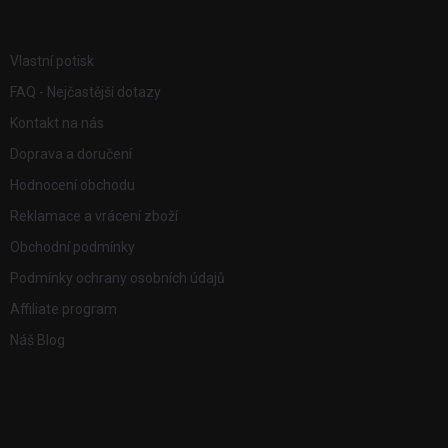
í
INFORMACE PRO VÁS
Vlastní potisk
FAQ - Nejčastější dotazy
Kontakt na nás
Doprava a doručení
Hodnocení obchodu
Reklamace a vrácení zboží
Obchodní podmínky
Podmínky ochrany osobních údajů
Affiliate program
Náš Blog
FACEBOOK