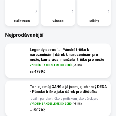
Halloween
Vánoce
Mikiny
Nejprodávanější
Legendy se rodí… | Pánské tričko k
narozeninám | dárek k narozeninám pro
muže, kamaráda, manžela | tričko pro muže
legenda
VYROBÍME A ODEŠLEME DO 2 DNŮ
(>5 KS)
Pánské tričko – dárek k narozeninám pro opravdové
479 Kč
od
legendy
Tohle je můj GANG a já jsem jejich hrdý DĚDA
- Pánské tričko jako dárek pro dědečka
Ideální pánské tričko s potiskem jako dárek pro
dědečka
VYROBÍME A ODEŠLEME DO 2 DNŮ
(>5 KS)
507 Kč
od