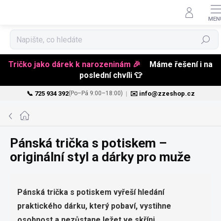
Hledat
Tričko jako dárek k narozeninám 🎉
Máme řešení i na
poslední chvíli 👕
📞 725 934 392
|
✉️ info@zzeshop.cz
(Po–Pá 9:00–18:00)
Přejít
na
Domů
obsah
Pánská trička s potiskem –
originální styl a dárky pro muže
Pánská trička s potiskem vyřeší hledání
praktického dárku, který pobaví, vystihne
osobnost a nezůstane ležet ve skříni.