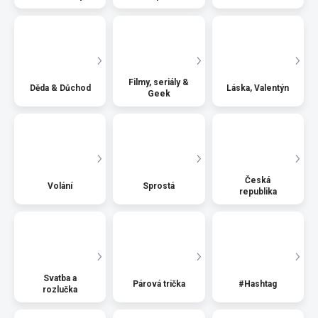
Filmy, seriály &
Děda & Důchod
Láska, Valentýn
Geek
Česká
Volání
Sprostá
republika
Svatba a
Párová trička
#Hashtag
rozlučka