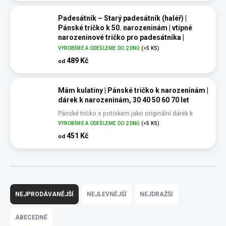
Padesátník – Starý padesátník (haléř) |
Pánské tričko k 50. narozeninám | vtipné
narozeninové tričko pro padesátníka |
originální dárek k padesátce pro muže
VYROBÍME A ODEŠLEME DO 2 DNŮ
(>5 KS)
Pánské tričko se starým padesátníkem (haléř) –
489 Kč
od
ideální dárek k 50. narozeninám
Mám kulatiny | Pánské tričko k narozeninám |
dárek k narozeninám, 30 40 50 60 70 let
Pánské tričko s potiskem jako originální dárek k
narozeninám
VYROBÍME A ODEŠLEME DO 2 DNŮ
(>5 KS)
451 Kč
od
Ř
a
NEJPRODÁVANĚJŠÍ
NEJLEVNĚJŠÍ
NEJDRAŽŠÍ
z
e
ABECEDNĚ