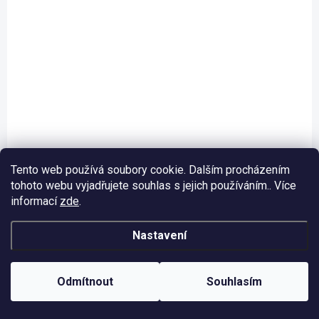
Bílá
Černá
Žlutá
Červená
Khaki
Emerald
Purpurová
Zelená
Modrá
Zelená
67 -
62 -
A1 -
A7 -
Tmavá
Limetková
Korálová
Frost
Břidlice
Tento web používá soubory cookie. Dalším procházením
tohoto webu vyjadřujete souhlas s jejich používáním.. Více
informací
zde
.
Nastavení
Odmítnout
Souhlasím