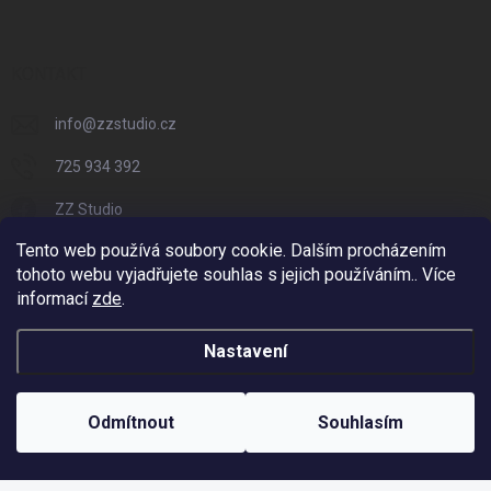
KONTAKT
info
@
zzstudio.cz
725 934 392
ZZ Studio
Tento web používá soubory cookie. Dalším procházením
zzstudio_cz
tohoto webu vyjadřujete souhlas s jejich používáním.. Více
informací
zde
.
Nastavení
Copyright 2026
ZZ Eshop - Svět potisku
. Všechna práva vyhrazena.
Vytvořil Shoptet
Odmítnout
Souhlasím
Odstoupit od smlouvy