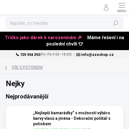
Hledat
Tričko jako dárek k narozeninám 🎉
Máme řešení i na
poslední chvíli 👕
📞 725 934 392
|
✉️ info@zzeshop.cz
(Po–Pá 9:00–18:00)
Přejít
na
VŠE S POTISKEM
obsah
Nejky
Nejprodávanější
„Nejlepší kamarádky“ s možností výběru
barvy vlasů a jména - Dekorační polštář s
potiskem