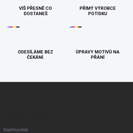
c
í
VÍŠ PŘESNĚ CO
PŘÍMÝ VÝROBCE
p
DOSTANEŠ
POTISKU
r
v
k
y
v
ý
p
ODESÍLÁME BEZ
ÚPRAVY MOTIVŮ NA
ČEKÁNÍ.
i
PŘÁNÍ
s
u
Z
á
p
a
t
í
INFORMACE PRO VÁS
Vlastní potisk