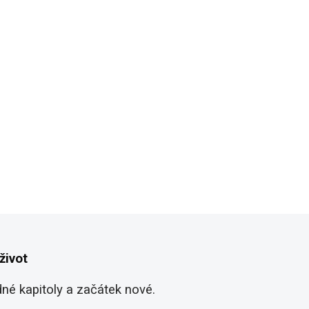
O
v
život
l
á
d
dné kapitoly a začátek nové.
a