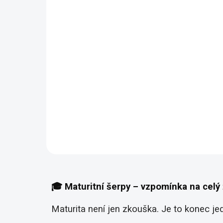
04 - Champagne
05 - Žlutá
06 - Oranžová
07 - Světle růžová
08 - Meruňková
10 - Fuchsiová
11 - Červená
12 - Vínová
13 - Fialová
14 - Jablkově zelená
15 - Zelená
16 - Petrolejově zelená
17 - Nebesky modrá
18 - Královská modrá
19 - Stříbrná
20 - Zlatá
21 - Měděné
🎓 Maturitní šerpy – vzpomínka na celý 
Maturita není jen zkouška. Je to konec je