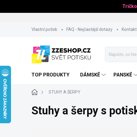
Tričko
Přejít
Vlastní potisk
FAQ - Nejčastější dotazy
Kontakt
na
obsah
TOP PRODUKTY
DÁMSKÉ
PANSKÉ
Domů
STUHY A ŠERPY
Stuhy a šerpy s potis