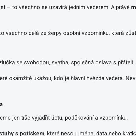
c
í
adost – to všechno se uzavírá jedním večerem. A právě
m
p
r
v
k
o všechno dělá ze šerpy osobní vzpomínku, která zůs
y
v
ý
p
i
zlučka se svobodou, svatba, společná oslava s přáteli.
s
u
které okamžitě ukážou, kdo je hlavní hvězda večera. N
a
eme jen tiše vyjádřit úctu, poděkování a vzpomínku.
stuhy s potiskem
, které nesou jména, data nebo krát