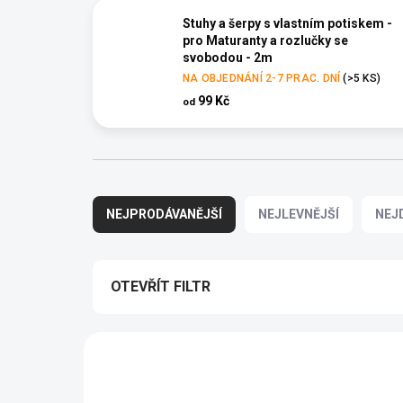
Stuhy a šerpy s vlastním potiskem -
pro Maturanty a rozlučky se
svobodou - 2m
NA OBJEDNÁNÍ 2-7 PRAC. DNÍ
(>5 KS)
99 Kč
od
Ř
a
NEJPRODÁVANĚJŠÍ
NEJLEVNĚJŠÍ
NEJ
z
e
n
í
OTEVŘÍT FILTR
p
r
V
o
ý
JMÉNO NA PŘÁNÍ
d
p
u
VÍCE ZA MÉNĚ
i