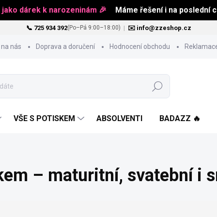
 jako dárek k narozeninám 🎉
Máme řešení i na poslední ch
📞 725 934 392
|
✉️ info@zzeshop.cz
(Po–Pá 9:00–18:00)
 na nás
Doprava a doručení
Hodnocení obchodu
Reklamace
Hledat
VŠE S POTISKEM
ABSOLVENTI
BADAZZ 🔥
kem – maturitní, svatební i 