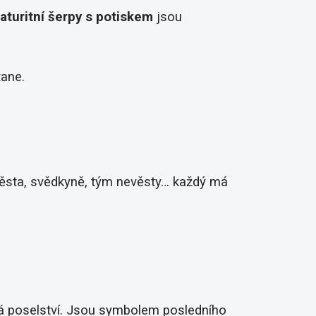
aturitní šerpy s potiskem
jsou
tane.
evěsta, svědkyně, tým nevěsty… každý má
ká poselství. Jsou symbolem posledního