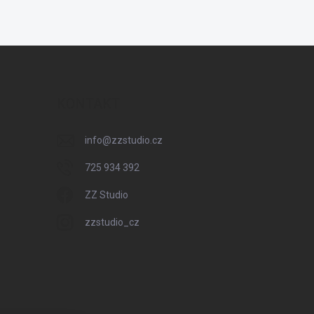
KONTAKT
info
@
zzstudio.cz
725 934 392
ZZ Studio
zzstudio_cz