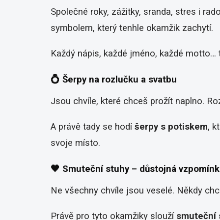
Společné roky, zážitky, sranda, stres i r
symbolem, který tenhle okamžik zachytí.
Každý nápis, každé jméno, každé motto… t
💍 Šerpy na rozlučku a svatbu
Jsou chvíle, které chceš prožít naplno. Ro
A právě tady se hodí
šerpy s potiskem
, 
svoje místo.
🖤 Smuteční stuhy – důstojná vzpomínk
Ne všechny chvíle jsou veselé. Někdy chc
Právě pro tyto okamžiky slouží
smuteční 