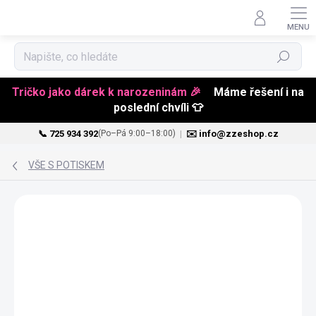
Hledat
Tričko jako dárek k narozeninám 🎉
Máme řešení i na
poslední chvíli 👕
📞 725 934 392
|
✉️ info@zzeshop.cz
(Po–Pá 9:00–18:00)
Přejít
na
VŠE S POTISKEM
obsah