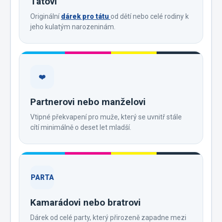
Tátovi
Originální
dárek pro tátu
od dětí nebo celé rodiny k
jeho kulatým narozeninám.
❤️
Partnerovi nebo manželovi
Vtipné překvapení pro muže, který se uvnitř stále
cítí minimálně o deset let mladší.
PARTA
Kamarádovi nebo bratrovi
Dárek od celé party, který přirozeně zapadne mezi