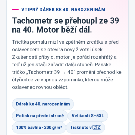
VTIPNÝ DÁREK KE 40. NAROZENINÁM
Tachometr se přehoupl ze 39
na 40. Motor běží dál.
Třicítka pomalu mizí ve zpětném zrcátku a před
oslavencem se otevírá nový životní úsek.
Zkušeností přibylo, motor je pořád rozehřátý a
teď už jen stačí zařadit další stupeň. Pánské
tričko „Tachometr 39 → 40“ promění přechod ke
čtyřicítce ve vtipnou vzpomínku, kterou může
oslavenec rovnou obléct.
Dárek ke 40. narozeninám
Potisk na přední straně
Velikosti S–5XL
100% bavlna · 200 g/m²
Tisknuto v 🇨🇿