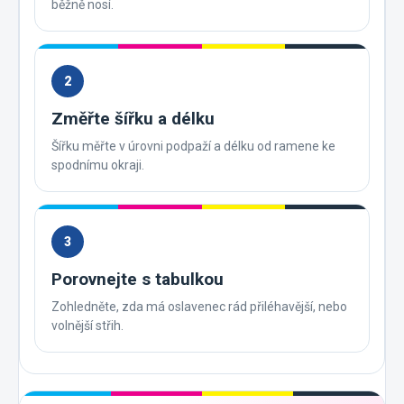
běžně nosí.
2
Změřte šířku a délku
Šířku měřte v úrovni podpaží a délku od ramene ke
spodnímu okraji.
3
Porovnejte s tabulkou
Zohledněte, zda má oslavenec rád přiléhavější, nebo
volnější střih.