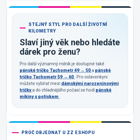
STEJNÝ STYL PRO DALŠÍ ŽIVOTNÍ
KILOMETRY
Slaví jiný věk nebo hledáte
dárek pro ženu?
Pro další významný milník je dostupné také
pánské tričko Tachometr 49 → 50
a
pánské
tričko Tachometr 59 → 60
. Pro oslavenkyni
můžete vybírat mezi
dámskými narozeninovými
tričky
a do chladnějšího počasí se hodí
pánské
mikiny s potiskem
.
PROČ OBJEDNAT U ZZ ESHOPU