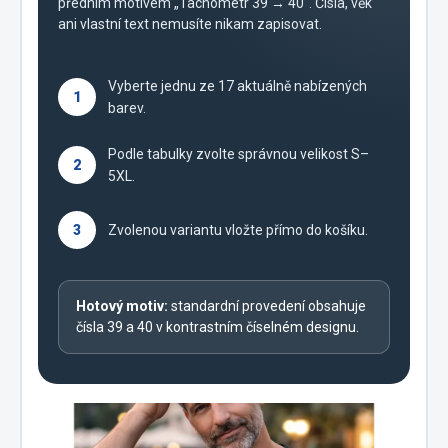
předním motivem „Tachometr 39 → 40“. Čísla, věk
ani vlastní text nemusíte nikam zapisovat.
Vyberte jednu ze 17 aktuálně nabízených
1
barev.
Podle tabulky zvolte správnou velikost S–
2
5XL.
3
Zvolenou variantu vložte přímo do košíku.
Hotový motiv:
standardní provedení obsahuje
čísla 39 a 40 v kontrastním číselném designu.