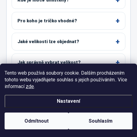
Kde je motiv umístěný?
Pro koho je tričko vhodné?
Jaké velikosti lze objednat?
Jak správně vybrat velikost?
Tento web používá soubory cookie. Dalším procházením
tohoto webu vyjadřujete souhlas s jejich používáním.. Více
Co zvolit mezi dvěma velikostmi?
informací
zde
.
Nastavení
Jsou všechny barvy dostupné ve všech
velikostech?
Odmítnout
Souhlasím
Lze objednat jiná čísla?