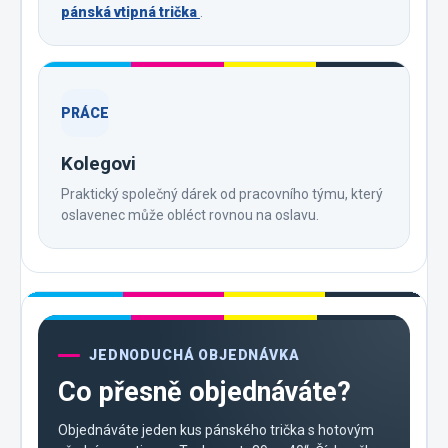
pánská vtipná trička
.
PRÁCE
Kolegovi
Praktický společný dárek od pracovního týmu, který
oslavenec může obléct rovnou na oslavu.
JEDNODUCHÁ OBJEDNÁVKA
Co přesně objednáváte?
Objednáváte jeden kus pánského trička s hotovým