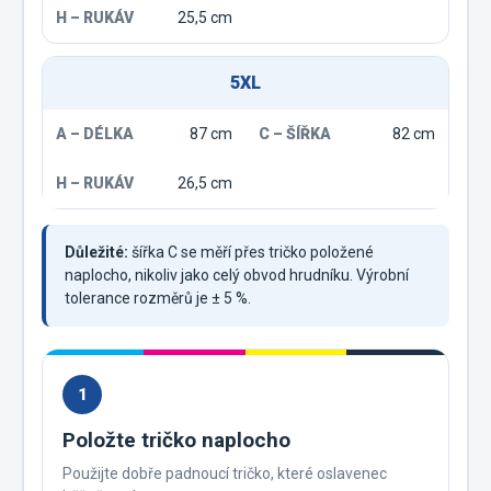
25,5 cm
5XL
87 cm
82 cm
26,5 cm
Důležité:
šířka C se měří přes tričko položené
naplocho, nikoliv jako celý obvod hrudníku. Výrobní
tolerance rozměrů je ± 5 %.
1
Položte tričko naplocho
Použijte dobře padnoucí tričko, které oslavenec