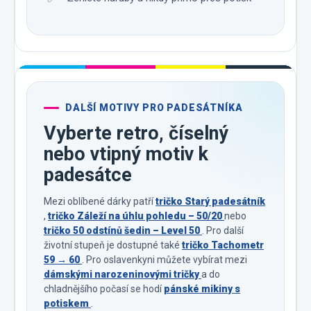
DALŠÍ MOTIVY PRO PADESÁTNÍKA
Vyberte retro, číselný
nebo vtipný motiv k
padesátce
Mezi oblíbené dárky patří
tričko Starý padesátník
,
tričko Záleží na úhlu pohledu – 50/20
nebo
tričko 50 odstínů šedin – Level 50
. Pro další
životní stupeň je dostupné také
tričko Tachometr
59 → 60
. Pro oslavenkyni můžete vybírat mezi
dámskými narozeninovými tričky
a do
chladnějšího počasí se hodí
pánské mikiny s
potiskem
.