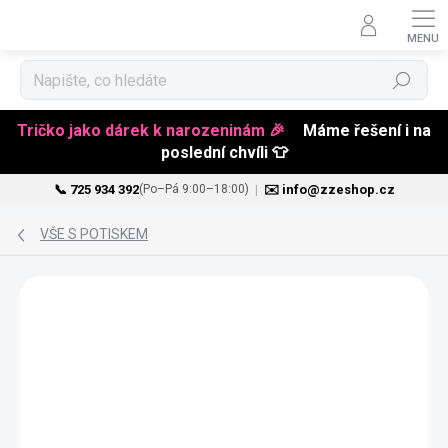
Hledat
Tričko jako dárek k narozeninám 🎉
Máme řešení i na
poslední chvíli 👕
📞 725 934 392
|
✉️ info@zzeshop.cz
(Po–Pá 9:00–18:00)
Přejít
na
VŠE S POTISKEM
obsah