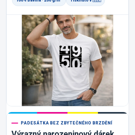
100% bavlna · 200 g/m²
Tisknuto v 🇨🇿
PADESÁTKA BEZ ZBYTEČNÉHO BRZDĚNÍ
Výrazný narozeninový dárek,