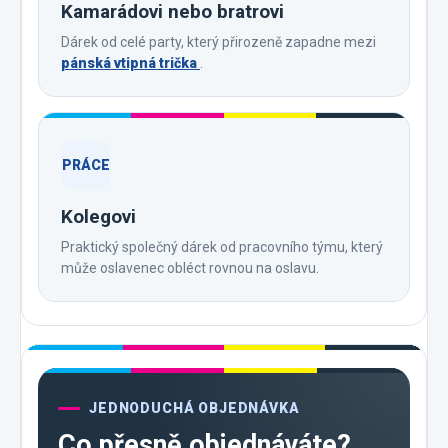
Kamarádovi nebo bratrovi
Dárek od celé party, který přirozeně zapadne mezi
pánská vtipná trička
.
PRÁCE
Kolegovi
Praktický společný dárek od pracovního týmu, který
může oslavenec obléct rovnou na oslavu.
JEDNODUCHÁ OBJEDNÁVKA
Co přesně objednáváte?