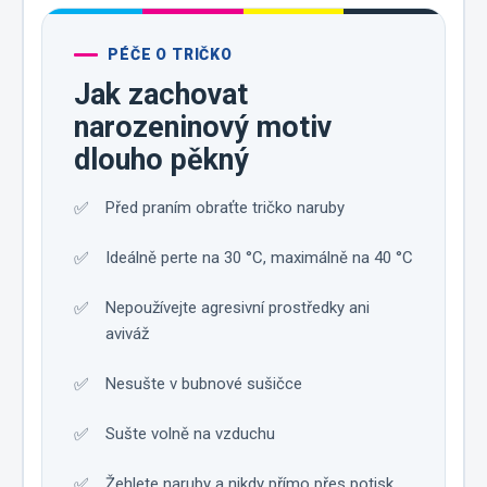
PÉČE O TRIČKO
Jak zachovat
narozeninový motiv
dlouho pěkný
Před praním obraťte tričko naruby
Ideálně perte na 30 °C, maximálně na 40 °C
Nepoužívejte agresivní prostředky ani
aviváž
Nesušte v bubnové sušičce
Sušte volně na vzduchu
Žehlete naruby a nikdy přímo přes potisk