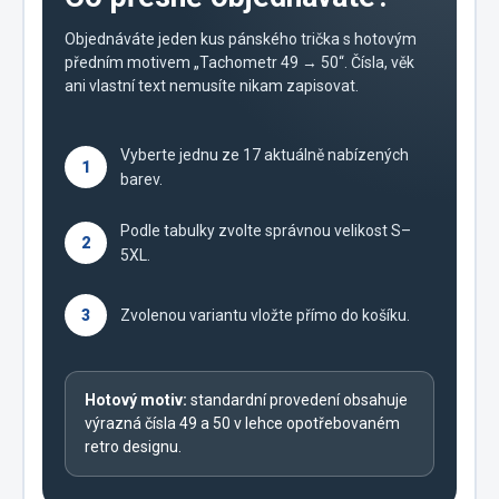
Objednáváte jeden kus pánského trička s hotovým
předním motivem „Tachometr 49 → 50“. Čísla, věk
ani vlastní text nemusíte nikam zapisovat.
Vyberte jednu ze 17 aktuálně nabízených
1
barev.
Podle tabulky zvolte správnou velikost S–
2
5XL.
3
Zvolenou variantu vložte přímo do košíku.
Hotový motiv:
standardní provedení obsahuje
výrazná čísla 49 a 50 v lehce opotřebovaném
retro designu.