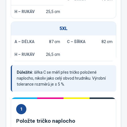
25,5 cm
5XL
87 cm
82 cm
26,5 cm
Důležité:
šířka C se měří přes tričko položené
naplocho, nikoliv jako celý obvod hrudníku. Výrobní
tolerance rozměrů je ± 5 %.
1
Položte tričko naplocho