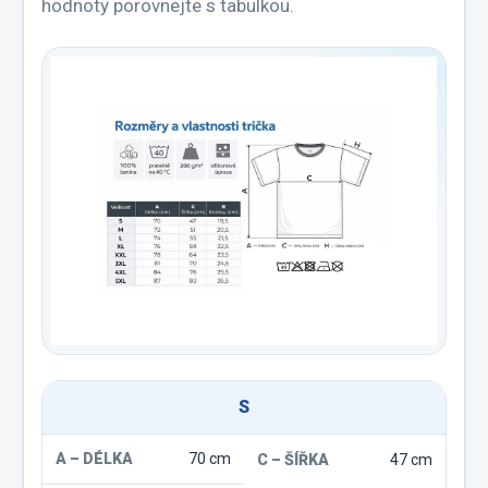
hodnoty porovnejte s tabulkou.
S
70 cm
47 cm