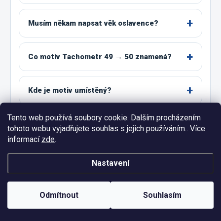
Musím někam napsat věk oslavence?
Co motiv Tachometr 49 → 50 znamená?
Kde je motiv umístěný?
Tento web používá soubory cookie. Dalším procházením
Pro koho je tričko vhodné?
tohoto webu vyjadřujete souhlas s jejich používáním.. Více
informací
zde
.
Jaké velikosti lze objednat?
Nastavení
Jak správně vybrat velikost?
Odmítnout
Souhlasím