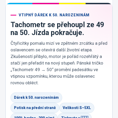
VTIPNÝ DÁREK K 50. NAROZENINÁM
Tachometr se přehoupl ze 49
na 50. Jízda pokračuje.
Čtyřicítky pomalu mizí ve zpětném zrcátku a před
oslavencem se otevírá další životní etapa.
Zkušeností přibylo, motor je pořád rozehřátý a
stačí jen přeřadit na nový stupeň. Pánské tričko
„Tachometr 49 → 50“ promění padesátku ve
vtipnou vzpomínku, kterou může oslavenec
rovnou obléct.
Dárek k 50. narozeninám
Potisk na přední straně
Velikosti S–5XL