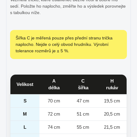
sedí. Položte ho naplocho, změřte ho a výsledek porovnejte
s tabulkou níže.
Šířka C je měřená pouze přes přední stranu trička
naplocho. Nejde o celý obvod hrudníku. Výrobní
tolerance rozměrů je ± 5 %.
A
C
H
Velikost
délka
šířka
rukáv
S
70 cm
47 cm
19,5 cm
M
72 cm
51 cm
20,5 cm
L
74 cm
55 cm
21,5 cm