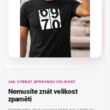
JAK VYBRAT SPRÁVNOU VELIKOST
Nemusíte znát velikost
zpaměti
Vezměte tričko, které oslavenec běžně nosí a dobře mu