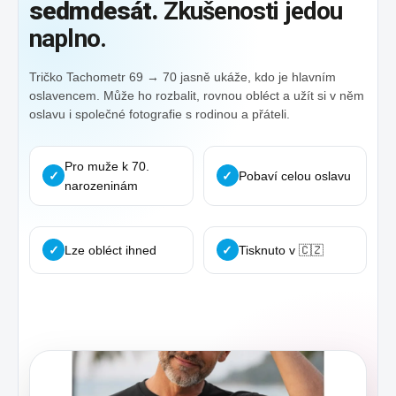
sedmdesát.
Zkušenosti jedou
naplno.
Tričko Tachometr 69 → 70 jasně ukáže, kdo je hlavním
oslavencem. Může ho rozbalit, rovnou obléct a užít si v něm
oslavu i společné fotografie s rodinou a přáteli.
Pro muže k 70.
✓
✓
Pobaví celou oslavu
narozeninám
✓
Lze obléct ihned
✓
Tisknuto v 🇨🇿