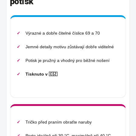
potisk
Výrazné a dobře čitelné číslice 69 a 70
Jemné detaily motivu zůstávají dobře viditelné
Potisk je pružný a vhodný pro běžné nošení
Tisknuto v 🇨🇿
Tričko před praním obraťte naruby
Perte ideálně při 30 °C, maximálně při 40 °C