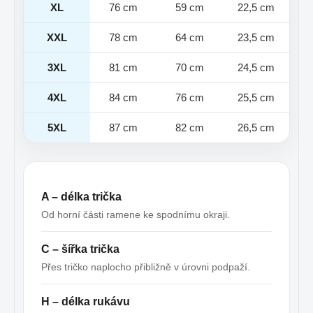
XL
76 cm
59 cm
22,5 cm
XXL
78 cm
64 cm
23,5 cm
3XL
81 cm
70 cm
24,5 cm
4XL
84 cm
76 cm
25,5 cm
5XL
87 cm
82 cm
26,5 cm
A – délka trička
Od horní části ramene ke spodnímu okraji.
C – šířka trička
Přes tričko naplocho přibližně v úrovni podpaží.
H – délka rukávu