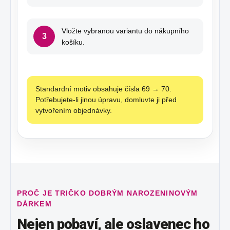
Vložte vybranou variantu do nákupního
3
košíku.
Standardní motiv obsahuje čísla 69 → 70.
Potřebujete-li jinou úpravu, domluvte ji před
vytvořením objednávky.
PROČ JE TRIČKO DOBRÝM NAROZENINOVÝM
DÁRKEM
Nejen pobaví, ale oslavenec ho