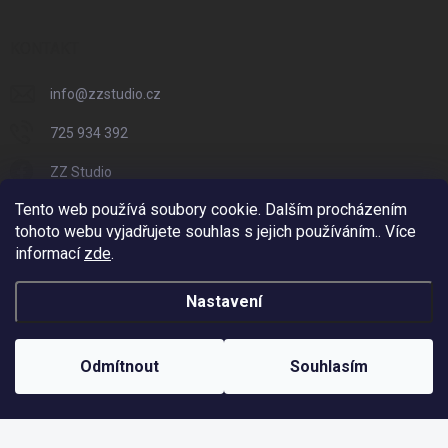
KONTAKT
info
@
zzstudio.cz
725 934 392
ZZ Studio
Tento web používá soubory cookie. Dalším procházením
zzstudio_cz
tohoto webu vyjadřujete souhlas s jejich používáním.. Více
informací
zde
.
Nastavení
Copyright 2026
ZZ Eshop - Svět potisku
. Všechna práva vyhrazena.
Vytvořil Shoptet
Odmítnout
Souhlasím
Odstoupit od smlouvy