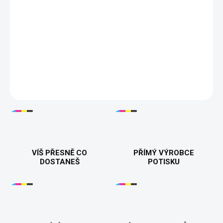
Tisknuto v 🇨🇿
Dárek k 70. narozeninám
100% bavlna
200 g/m²
Velikosti S–5XL
16 barev
DETAILNÍ INFORMACE
VÍŠ PŘESNĚ CO
PŘÍMÝ VÝROBCE
DOSTANEŠ
POTISKU