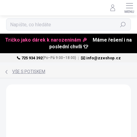
Hledat
Tričko jako dárek k narozeninám 🎉
Máme řešení i na
poslední chvíli 👕
📞 725 934 392
|
✉️ info@zzeshop.cz
(Po–Pá 9:00–18:00)
Přejít
na
VŠE S POTISKEM
obsah