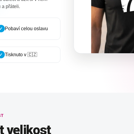
a přáteli.
Pobaví celou oslavu
✓
Tisknuto v 🇨🇿
✓
ST
 velikost