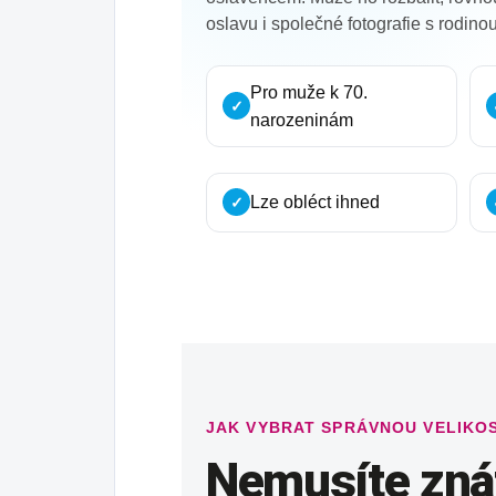
oslavu i společné fotografie s rodinou 
Pro muže k 70.
✓
narozeninám
Lze obléct ihned
✓
JAK VYBRAT SPRÁVNOU VELIKO
Nemusíte znát