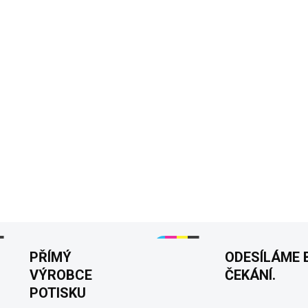
Oslavenec si ho může
✓
Stačí vybrat barvu a 
✓
Pohodlné bavlněné t
✓
Tisknuto v 🇨🇿
Dáre
200 g/m²
Velikosti S
DETAILNÍ INFORMACE
PŘÍMÝ
ODESÍLÁME 
VÝROBCE
ČEKÁNÍ.
POTISKU