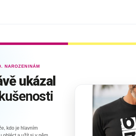
70. NAROZENINÁM
ávě ukázal
kušenosti
e, kdo je hlavním
 obléct a užít si v něm