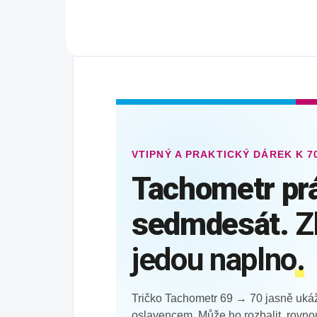
VTIPNÝ A PRAKTICKÝ DÁREK K 
Tachometr pr
sedmdesát.
Z
jedou naplno.
Tričko Tachometr 69 → 70 jasně ukáž
oslavencem. Může ho rozbalit, rovnou