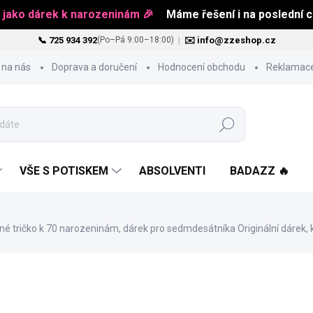
 jako dárek k narozeninám 🎉
Máme řešení i na poslední ch
📞 725 934 392
|
✉️ info@zzeshop.cz
(Po–Pá 9:00–18:00)
 na nás
Doprava a doručení
Hodnocení obchodu
Reklamace
Hledat
VŠE S POTISKEM
ABSOLVENTI
BADAZZ 🔥
pné tričko k 70 narozeninám, dárek pro sedmdesátníka
Originální dárek,
od
519 Kč
Měrná
ZVOLTE VARIANTU
cena: