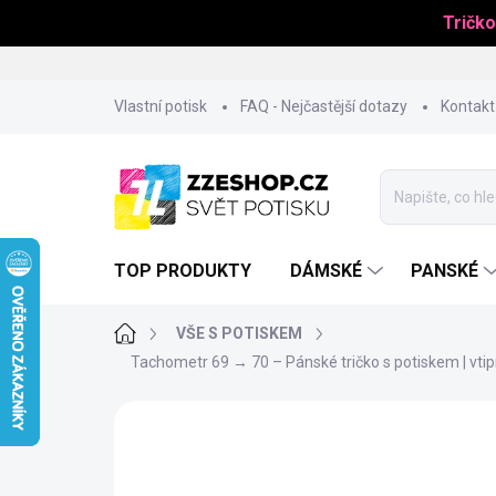
Tričko
Přejít
Vlastní potisk
FAQ - Nejčastější dotazy
Kontakt
na
obsah
TOP PRODUKTY
DÁMSKÉ
PANSKÉ
Domů
VŠE S POTISKEM
Tachometr 69 → 70 – Pánské tričko s potiskem | vti