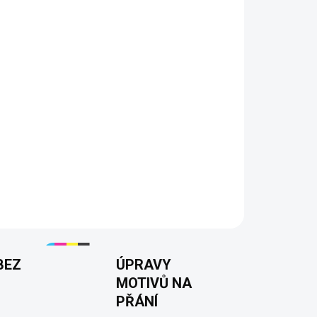
 obléct hned po rozbalení dárku.
velikost – žádný vlastní text se nezadává.
ričko s výrazným a pružným DTF potiskem.
k k 70. narozeninám
100% bavlna
–5XL
16 barev
BEZ
ÚPRAVY
MOTIVŮ NA
PŘÁNÍ