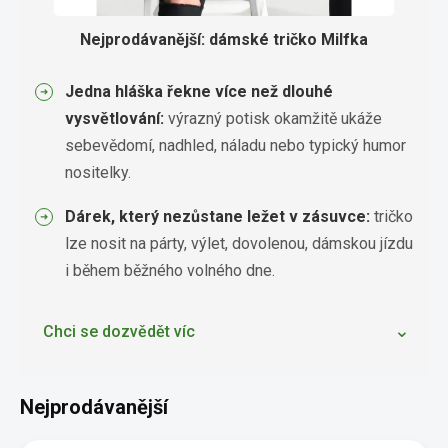
Nejprodávanější: dámské tričko Milfka
Jedna hláška řekne více než dlouhé
vysvětlování:
výrazný potisk okamžitě ukáže
sebevědomí, nadhled, náladu nebo typický humor
nositelky.
Dárek, který nezůstane ležet v zásuvce:
tričko
lze nosit na párty, výlet, dovolenou, dámskou jízdu
i během běžného volného dne.
Chci se dozvědět víc
Nejprodávanější