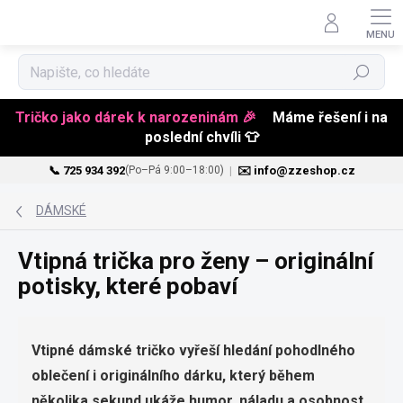
Hledat
Tričko jako dárek k narozeninám 🎉
Máme řešení i na
poslední chvíli 👕
📞 725 934 392
|
✉️ info@zzeshop.cz
(Po–Pá 9:00–18:00)
Přejít
na
DÁMSKÉ
obsah
Vtipná trička pro ženy – originální
potisky, které pobaví
Vtipné dámské tričko vyřeší hledání pohodlného
oblečení i originálního dárku, který během
několika sekund ukáže humor, náladu a osobnost