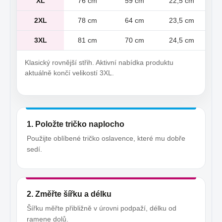
XL
76 cm
59 cm
22,5 cm
2XL
78 cm
64 cm
23,5 cm
3XL
81 cm
70 cm
24,5 cm
Klasický rovnější střih. Aktivní nabídka produktu
aktuálně končí velikostí 3XL.
1. Položte tričko naplocho
Použijte oblíbené tričko oslavence, které mu dobře
sedí.
2. Změřte šířku a délku
Šířku měřte přibližně v úrovni podpaží, délku od
ramene dolů.