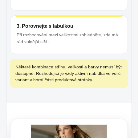
3. Porovnejte s tabulkou
Při rozhodování mezi velikostmi zohledněte, zda má
rád volnější střih.
Některé kombinace střihu, velikosti a barvy nemusí být
dostupné. Rozhodující je vždy aktivní nabídka ve voliči
variant v horní části produktové stránky.