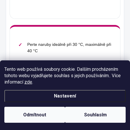
Perte naruby ideálně při 30 °C, maximálně při
40 °C
Nepoužívejte agresivní prací prostředky ani
Tento web používá soubory cookie. Dalším procházením
aviváž
tohoto webu vyjadřujete souhlas s jejich používáním.. Více
informací
zde
.
Nesušte v bubnové sušičce
Nastavení
Sušte volně na vzduchu
Žehlete naruby, nikdy přímo přes potisk
Odmítnout
Souhlasím