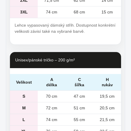
2XL
71,5 cm
62 cm
14 cm
3XL
74 cm
68 cm
15 cm
Lehce vypasovaný dámský střih. Dostupnost konkrétní
velikosti závisí také na vybrané barvě.
Unisex/pánské tričko – 200 g/m²
A
C
H
Velikost
délka
šířka
rukáv
S
70 cm
47 cm
19,5 cm
M
72 cm
51 cm
20,5 cm
L
74 cm
55 cm
21,5 cm