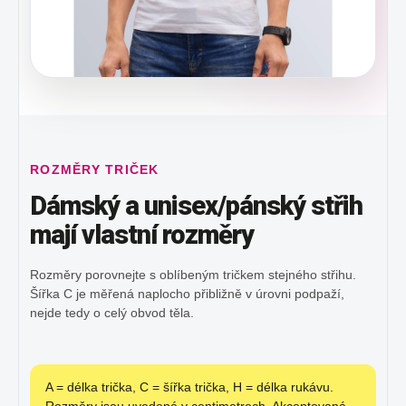
ROZMĚRY TRIČEK
Dámský a unisex/pánský střih
mají vlastní rozměry
Rozměry porovnejte s oblíbeným tričkem stejného střihu.
Šířka C je měřená naplocho přibližně v úrovni podpaží,
nejde tedy o celý obvod těla.
A = délka trička, C = šířka trička, H = délka rukávu.
Rozměry jsou uvedené v centimetrech. Akceptovaná