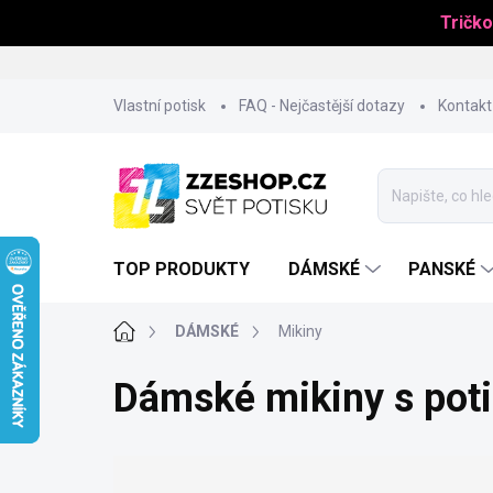
Tričko
Přejít
Vlastní potisk
FAQ - Nejčastější dotazy
Kontakt
na
obsah
TOP PRODUKTY
DÁMSKÉ
PANSKÉ
Domů
DÁMSKÉ
Mikiny
Dámské mikiny s poti