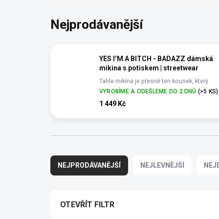
Nejprodávanější
YES I’M A BITCH - BADAZZ dámská
mikina s potiskem | streetwear
Tahle mikina je přesně ten kousek, který
přitahuje pozornost.
VYROBÍME A ODEŠLEME DO 2 DNŮ
(>5 KS)
1 449 Kč
Ř
a
NEJPRODÁVANĚJŠÍ
NEJLEVNĚJŠÍ
NEJ
z
e
n
í
OTEVŘÍT FILTR
p