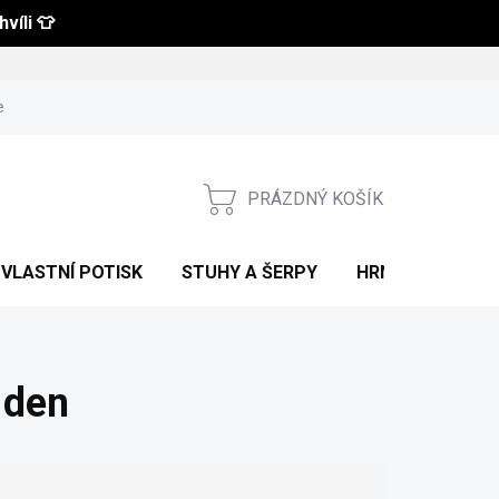
víli 👕
 a vrácení zboží
Obchodní podmínky
Podmínky ochrany osobní
PRÁZDNÝ KOŠÍK
NÁKUPNÍ
KOŠÍK
VLASTNÍ POTISK
STUHY A ŠERPY
HRNKY S POTIS
 den