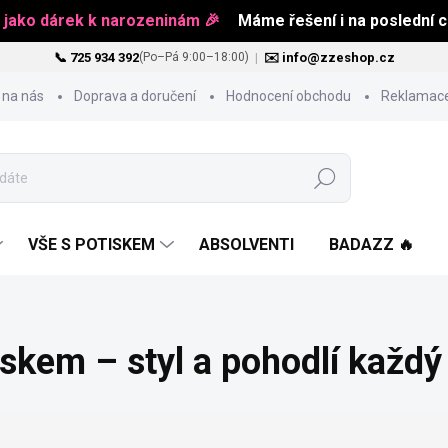
 jako dárek k narozeninám 🎉
Máme řešení i na poslední ch
📞 725 934 392
|
✉️ info@zzeshop.cz
(Po–Pá 9:00–18:00)
 na nás
Doprava a doručení
Hodnocení obchodu
Reklamace
Hledat
VŠE S POTISKEM
ABSOLVENTI
BADAZZ 🔥
skem – styl a pohodlí každý