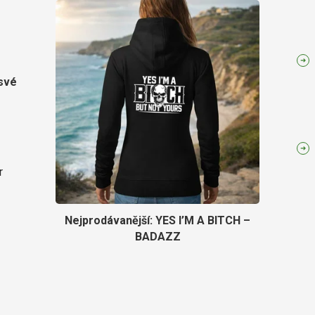
 své
r
Nejprodávanější: YES I’M A BITCH –
BADAZZ