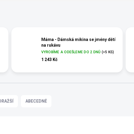
Máma - Dámská mikina se jmény dětí
na rukávu
VYROBÍME A ODEŠLEME DO 2 DNŮ
(>5 KS)
1 243 Kč
DRAŽŠÍ
ABECEDNĚ