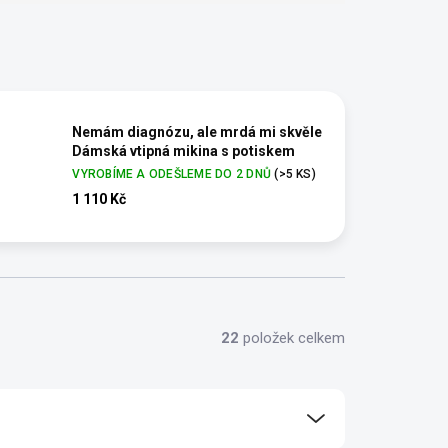
Nemám diagnózu, ale mrdá mi skvěle
Dámská vtipná mikina s potiskem
VYROBÍME A ODEŠLEME DO 2 DNŮ
(>5 KS)
1 110 Kč
22
položek celkem