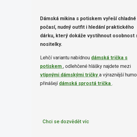
Dámská mikina s potiskem vyřeší chladné
počasí, nudný outfit i hledání praktického
dárku, který dokáže vystihnout osobnost
nositelky.
Lehčí variantu nabídnou
dámská trička s
potiskem
, odlehčené hlášky najdete mezi
vtipnými dámskými tričky
a výraznější humo
přinášejí
dámská sprostá trička
.
Chci se dozvědět víc