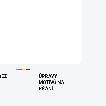
tra, kamaráda i kolegu
 ze 100% bavlny
rastní DTF potisk
ti S–5XL
200 g/m²
17 barev
BEZ
ÚPRAVY
MOTIVŮ NA
PŘÁNÍ