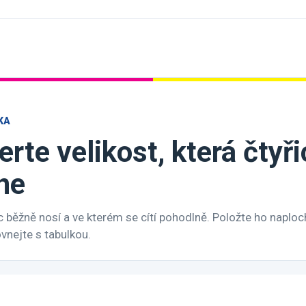
KA
rte velikost, která čtyř
ne
 běžně nosí a ve kterém se cítí pohodlně. Položte ho naploch
nejte s tabulkou.