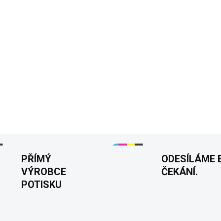
Pro tátu, partnera, bra
Pevnější pánské tričko
Detailní, pružný a kont
Potisk vpředu
Velikos
Tisknuto v 🇨🇿
DETAILNÍ INFORMACE
PŘÍMÝ
ODESÍLÁME 
VÝROBCE
ČEKÁNÍ.
POTISKU