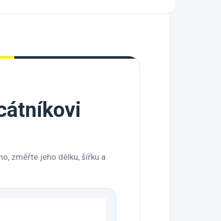
icátníkovi
o, změřte jeho délku, šířku a