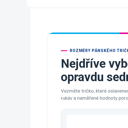
ROZMĚRY PÁNSKÉHO TRIČ
Nejdříve vybe
opravdu sed
Vezměte tričko, které oslavenec
rukáv a naměřené hodnoty porov