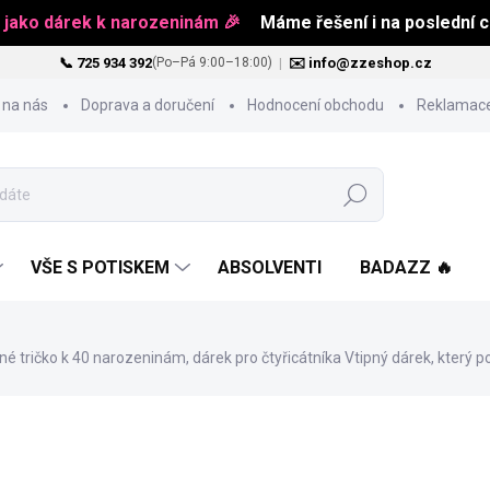
 jako dárek k narozeninám 🎉
Máme řešení i na poslední ch
📞 725 934 392
|
✉️ info@zzeshop.cz
(Po–Pá 9:00–18:00)
 na nás
Doprava a doručení
Hodnocení obchodu
Reklamace
Hledat
VŠE S POTISKEM
ABSOLVENTI
BADAZZ 🔥
né tričko k 40 narozeninám, dárek pro čtyřicátníka
Vtipný dárek, který 
od
519 Kč
Měrná
ZVOLTE VARIANTU
cena: