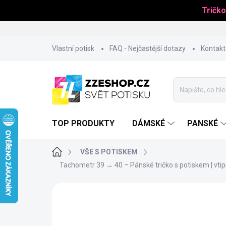
Tričko
Přejít
Vlastní potisk
FAQ - Nejčastější dotazy
Kontakt
na
obsah
TOP PRODUKTY
DÁMSKÉ
PANSKÉ
Domů
VŠE S POTISKEM
Tachometr 39 → 40 – Pánské tričko s potiskem | vtip