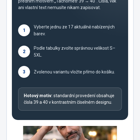
předním motivem „Tachometr 39 → 40“. Čísla, věk
ani vlastní text nemusíte nikam zapisovat.
Vyberte jednu ze 17 aktuálně nabízených
1
barev.
Podle tabulky zvolte správnou velikost S–
2
5XL.
3
Zvolenou variantu vložte přímo do košíku.
Hotový motiv:
standardní provedení obsahuje
čísla 39 a 40 v kontrastním číselném designu.