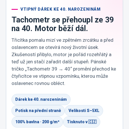
VTIPNÝ DÁREK KE 40. NAROZENINÁM
Tachometr se přehoupl ze 39
na 40. Motor běží dál.
Třicítka pomalu mizí ve zpětném zrcátku a před
oslavencem se otevírá nový životní úsek.
Zkušeností přibylo, motor je pořád rozehřátý a
teď už jen stačí zařadit další stupeň. Pánské
tričko „Tachometr 39 → 40“ promění přechod ke
čtyřicítce ve vtipnou vzpomínku, kterou může
oslavenec rovnou obléct.
Dárek ke 40. narozeninám
Potisk na přední straně
Velikosti S–5XL
100% bavlna · 200 g/m²
Tisknuto v 🇨🇿