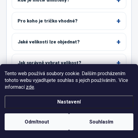
Kde je motiv umístěný?
Pro koho je tričko vhodné?
Jaké velikosti lze objednat?
Jak správně vybrat velikost?
Tento web používá soubory cookie. Dalším procházením
tohoto webu vyjadřujete souhlas s jejich používáním.. Více
Co zvolit mezi dvěma velikostmi?
informací
zde
.
Nastavení
Jsou všechny barvy dostupné ve všech
velikostech?
Odmítnout
Souhlasím
Lze objednat jiná čísla?