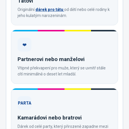
Tátovi
Originální
dárek pro tátu
od dětí nebo celé rodiny k
jeho kulatým narozeninám.
❤️
Partnerovi nebo manželovi
Vtipné překvapení pro muže, který se uvnitř stále
cítí minimálně o deset let mladší.
PARTA
Kamarádovi nebo bratrovi
Dárek od celé party, který přirozeně zapadne mezi