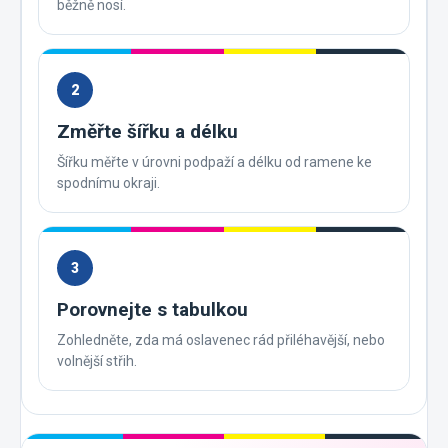
běžně nosí.
2
Změřte šířku a délku
Šířku měřte v úrovni podpaží a délku od ramene ke
spodnímu okraji.
3
Porovnejte s tabulkou
Zohledněte, zda má oslavenec rád přiléhavější, nebo
volnější střih.