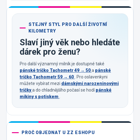
STEJNÝ STYL PRO DALŠÍ ŽIVOTNÍ
KILOMETRY
Slaví jiný věk nebo hledáte
dárek pro ženu?
Pro další významný milník je dostupné také
pánské tričko Tachometr 49 → 50
a
pánské
tričko Tachometr 59 → 60
. Pro oslavenkyni
můžete vybírat mezi
dámskými narozeninovými
tričky
a do chladnějšího počasí se hodí
pánské
mikiny s potiskem
.
PROČ OBJEDNAT U ZZ ESHOPU