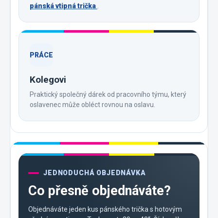
pánská vtipná trička
.
PRÁCE
Kolegovi
Praktický společný dárek od pracovního týmu, který
oslavenec může obléct rovnou na oslavu.
JEDNODUCHÁ OBJEDNÁVKA
Co přesně objednáváte?
Objednáváte jeden kus pánského trička s hotovým