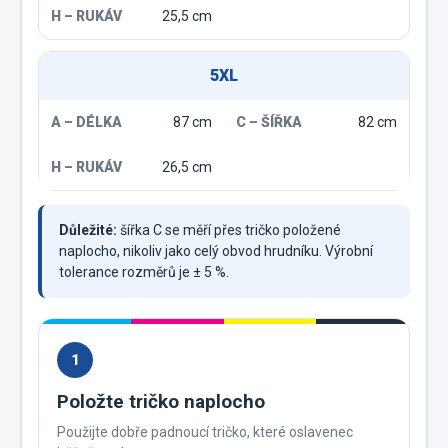
25,5 cm
5XL
87 cm
82 cm
26,5 cm
Důležité:
šířka C se měří přes tričko položené
naplocho, nikoliv jako celý obvod hrudníku. Výrobní
tolerance rozměrů je ± 5 %.
1
Položte tričko naplocho
Použijte dobře padnoucí tričko, které oslavenec