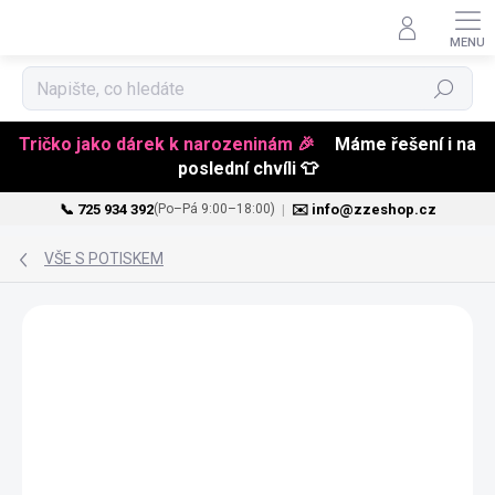
Hledat
Tričko jako dárek k narozeninám 🎉
Máme řešení i na
poslední chvíli 👕
📞 725 934 392
|
✉️ info@zzeshop.cz
(Po–Pá 9:00–18:00)
Přejít
na
VŠE S POTISKEM
obsah