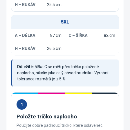
25,5 cm
5XL
87 cm
82 cm
26,5 cm
Důležité:
šířka C se měří přes tričko položené
naplocho, nikoliv jako celý obvod hrudníku. Výrobní
tolerance rozměrů je ± 5 %.
1
Položte tričko naplocho
Použijte dobře padnoucí tričko, které oslavenec