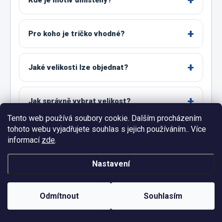
Kde je motiv umístěný?
Pro koho je tričko vhodné?
Jaké velikosti lze objednat?
Jak správně vybrat velikost?
Tento web používá soubory cookie. Dalším procházením
tohoto webu vyjadřujete souhlas s jejich používáním.. Více
Co zvolit mezi dvěma velikostmi?
informací
zde
.
Nastavení
Jsou všechny barvy dostupné ve všech
velikostech?
Odmítnout
Souhlasím
Lze objednat jiná čísla?