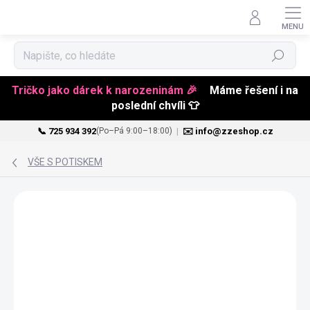
Hledat
Tričko jako dárek k narozeninám 🎉
Máme řešení i na
poslední chvíli 👕
📞 725 934 392
|
✉️ info@zzeshop.cz
(Po–Pá 9:00–18:00)
Přejít
na
VŠE S POTISKEM
obsah