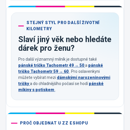
STEJNÝ STYL PRO DALŠÍ ŽIVOTNÍ
KILOMETRY
Slaví jiný věk nebo hledáte
dárek pro ženu?
Pro další významný milník je dostupné také
pánské tričko Tachometr 49 → 50
a
pánské
tričko Tachometr 59 → 60
. Pro oslavenkyni
můžete vybírat mezi
dámskými narozeninovými
tričky
a do chladnějšího počasí se hodí
pánské
mikiny s potiskem
.
PROČ OBJEDNAT U ZZ ESHOPU