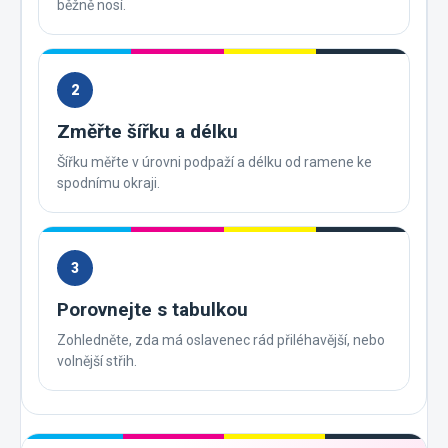
běžně nosí.
2
Změřte šířku a délku
Šířku měřte v úrovni podpaží a délku od ramene ke
spodnímu okraji.
3
Porovnejte s tabulkou
Zohledněte, zda má oslavenec rád přiléhavější, nebo
volnější střih.