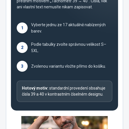
předním motivem „Tachometr 39 → 40“. Čísla, věk
ani vlastní text nemusíte nikam zapisovat.
Vyberte jednu ze 17 aktuálně nabízených
1
barev.
Podle tabulky zvolte správnou velikost S–
2
5XL.
3
Zvolenou variantu vložte přímo do košíku.
Hotový motiv:
standardní provedení obsahuje
čísla 39 a 40 v kontrastním číselném designu.