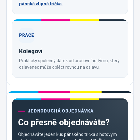
pánská vtipná trička
.
PRÁCE
Kolegovi
Praktický společný dárek od pracovního týmu, který
oslavenec může obléct rovnou na oslavu.
JEDNODUCHÁ OBJEDNÁVKA
Co přesně objednáváte?
Objednáváte jeden kus pánského trička s hotovým