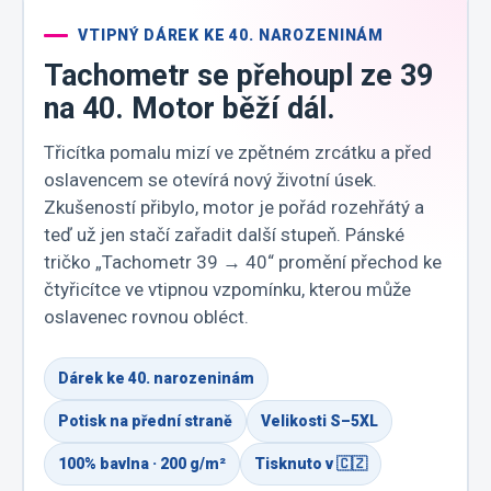
VTIPNÝ DÁREK KE 40. NAROZENINÁM
Tachometr se přehoupl ze 39
na 40. Motor běží dál.
Třicítka pomalu mizí ve zpětném zrcátku a před
oslavencem se otevírá nový životní úsek.
Zkušeností přibylo, motor je pořád rozehřátý a
teď už jen stačí zařadit další stupeň. Pánské
tričko „Tachometr 39 → 40“ promění přechod ke
čtyřicítce ve vtipnou vzpomínku, kterou může
oslavenec rovnou obléct.
Dárek ke 40. narozeninám
Potisk na přední straně
Velikosti S–5XL
100% bavlna · 200 g/m²
Tisknuto v 🇨🇿