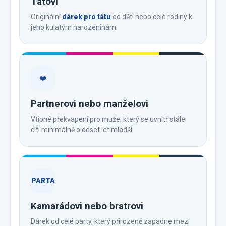
Tátovi
Originální
dárek pro tátu
od dětí nebo celé rodiny k
jeho kulatým narozeninám.
❤️
Partnerovi nebo manželovi
Vtipné překvapení pro muže, který se uvnitř stále
cítí minimálně o deset let mladší.
PARTA
Kamarádovi nebo bratrovi
Dárek od celé party, který přirozeně zapadne mezi