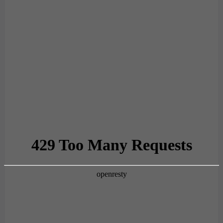
484 Kč
/ ks
Detail
02 -
05 -
00 -
01 -
04 -
07 -
40 -
44 -
A1 -
30 -
Námořní
Královská
Bílá
Černá
Žlutá
Červená
Purpurová
Tyrkysová
Korálová
Růžová
Modrá
Modrá
64 -
Fialová