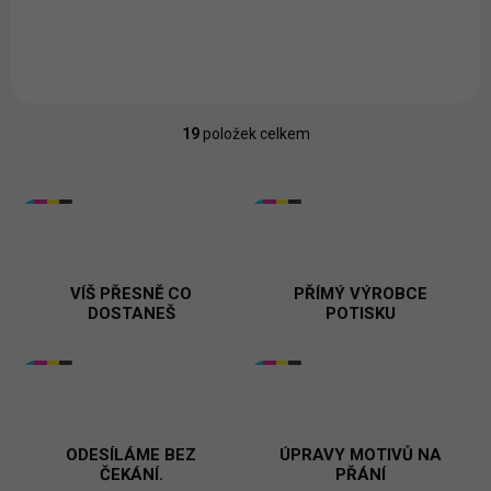
Azurově
Nebesky
Středně
Marlboro
Světlá
Oranžová
Šedý
Bordó
Emerald
Kávová
Modrá
Modrá
Zelená
červená
Khaki
Melír
19
položek celkem
O
v
l
á
d
a
c
í
VÍŠ PŘESNĚ CO
PŘÍMÝ VÝROBCE
p
DOSTANEŠ
POTISKU
r
v
k
y
v
ý
p
ODESÍLÁME BEZ
ÚPRAVY MOTIVŮ NA
ČEKÁNÍ.
i
PŘÁNÍ