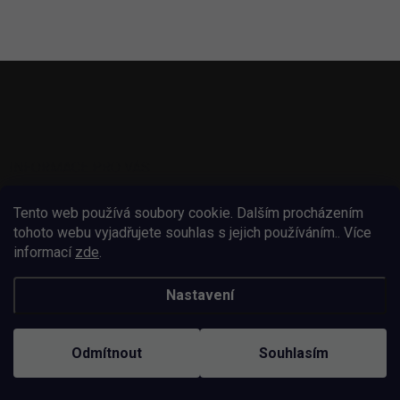
s
u
Z
á
p
a
t
í
INFORMACE PRO VÁS
Vlastní potisk
Tento web používá soubory cookie. Dalším procházením
tohoto webu vyjadřujete souhlas s jejich používáním.. Více
FAQ - Nejčastější dotazy
informací
zde
.
Kontakt na nás
Doprava a doručení
Nastavení
Hodnocení obchodu
Reklamace a vrácení zboží
Odmítnout
Souhlasím
Obchodní podmínky
Podmínky ochrany osobních údajů