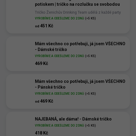
potiskem | tričko na rozlučku se svobodou
Tričko Ženichův Drinking Team udělá z každé party
legendární večer.
VYROBÍME A ODEŠLEME DO 2 DNŮ
(>5 KS)
451 Kč
od
Mám všechno co potřebuji, já jsem VŠECHNO
- Dámské tričko
VYROBÍME A ODEŠLEME DO 2 DNŮ
(>5 KS)
469 Kč
Mám všechno co potřebuji, já jsem VŠECHNO
- Pánské tričko
VYROBÍME A ODEŠLEME DO 2 DNŮ
(>5 KS)
469 Kč
od
NAJEBANÁ, ale dáma! - Dámské tričko
VYROBÍME A ODEŠLEME DO 2 DNŮ
(>5 KS)
418 Kč