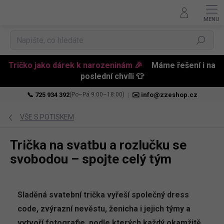
Hledat
Tričko jako dárek k narozeninám 🎉
Máme řešení i na
poslední chvíli 👕
📞 725 934 392
|
✉️ info@zzeshop.cz
(Po–Pá 9:00–18:00)
Přejít
na
VŠE S POTISKEM
obsah
Trička na svatbu a rozlučku se
svobodou – spojte celý tým
Sladěná svatební trička vyřeší společný dress
code, zvýrazní nevěstu, ženicha i jejich týmy a
vytvoří fotografie, podle kterých každý okamžitě