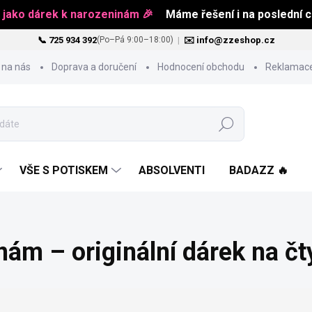
 jako dárek k narozeninám 🎉
Máme řešení i na poslední ch
📞 725 934 392
|
✉️ info@zzeshop.cz
(Po–Pá 9:00–18:00)
 na nás
Doprava a doručení
Hodnocení obchodu
Reklamace
Hledat
VŠE S POTISKEM
ABSOLVENTI
BADAZZ 🔥
nám – originální dárek na čt