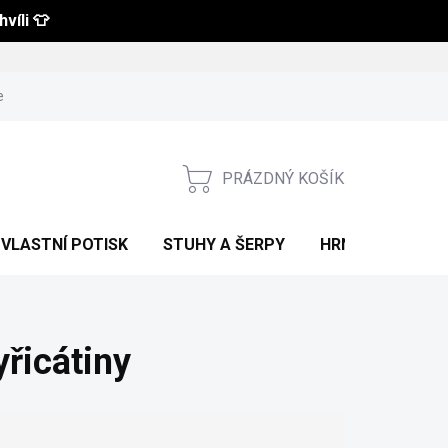
víli 👕
 a vrácení zboží
Obchodní podmínky
Podmínky ochrany osobní
PRÁZDNÝ KOŠÍK
NÁKUPNÍ
KOŠÍK
VLASTNÍ POTISK
STUHY A ŠERPY
HRNKY S POTIS
yřicátiny