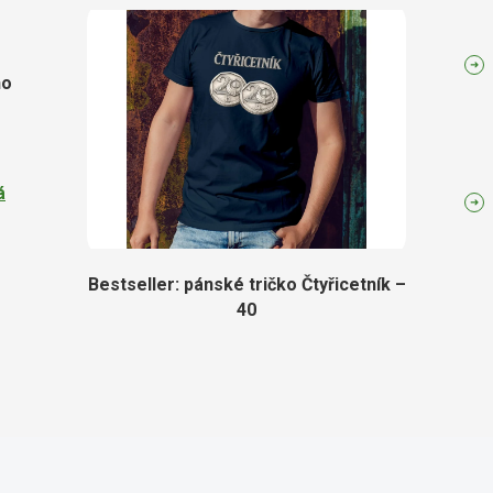
ho
á
Bestseller: pánské tričko Čtyřicetník –
40