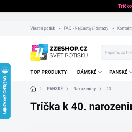
Tričko
Přejít
Vlastní potisk
FAQ - Nejčastější dotazy
Kontakt
na
obsah
TOP PRODUKTY
DÁMSKÉ
PANSKÉ
Domů
PANSKÉ
Narozeniny
40
Trička k 40. narozeni