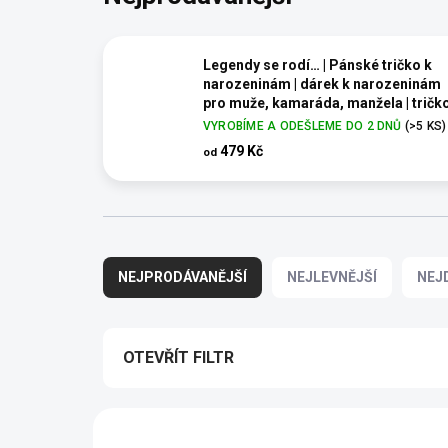
Legendy se rodí… | Pánské tričko k
narozeninám | dárek k narozeninám
pro muže, kamaráda, manžela | tričk
pro muže legenda
VYROBÍME A ODEŠLEME DO 2 DNŮ
(>5 KS)
Pánské tričko – dárek k narozeninám pro
479 Kč
od
opravdové legendy
Ř
a
NEJPRODÁVANĚJŠÍ
NEJLEVNĚJŠÍ
NEJ
z
e
n
í
OTEVŘÍT FILTR
p
r
V
o
ý
BESTSELLER
d