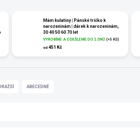
Mám kulatiny | Pánské tričko k
narozeninám | dárek k narozeninám,
o
30 40 50 60 70 let
VYROBÍME A ODEŠLEME DO 2 DNŮ
(>5 KS)
Pánské tričko s potiskem jako originální
dárek k narozeninám
451 Kč
od
DRAŽŠÍ
ABECEDNĚ