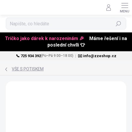
Hledat
Tričko jako dárek k narozeninám 🎉
Máme řešení i na
poslední chvíli 👕
📞 725 934 392
|
✉️ info@zzeshop.cz
(Po–Pá 9:00–18:00)
Přejít
na
VŠE S POTISKEM
obsah