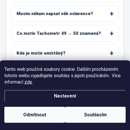
Musím někam napsat věk oslavence?
Co motiv Tachometr 49 → 50 znamená?
Kde je motiv umístěný?
Tento web používá soubory cookie. Dalším procházením
Pro koho je tričko vhodné?
tohoto webu vyjadřujete souhlas s jejich používáním.. Více
informací
zde
.
Jaké velikosti lze objednat?
Nastavení
Jak správně vybrat velikost?
Odmítnout
Souhlasím