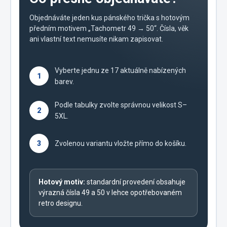
Objednáváte jeden kus pánského trička s hotovým
předním motivem „Tachometr 49 → 50“. Čísla, věk
ani vlastní text nemusíte nikam zapisovat.
Vyberte jednu ze 17 aktuálně nabízených
1
barev.
Podle tabulky zvolte správnou velikost S–
2
5XL.
3
Zvolenou variantu vložte přímo do košíku.
Hotový motiv:
standardní provedení obsahuje
výrazná čísla 49 a 50 v lehce opotřebovaném
retro designu.