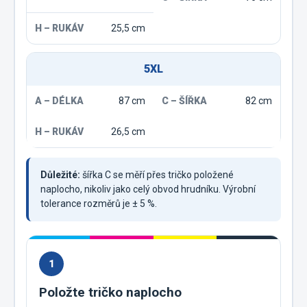
25,5 cm
5XL
87 cm
82 cm
26,5 cm
Důležité:
šířka C se měří přes tričko položené
naplocho, nikoliv jako celý obvod hrudníku. Výrobní
tolerance rozměrů je ± 5 %.
1
Položte tričko naplocho