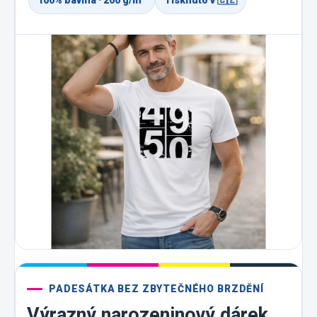
100% bavlna · 200 g/m²
Tisknuto v 🇨🇿
PADESÁTKA BEZ ZBYTEČNÉHO BRZDĚNÍ
Výrazný narozeninový dárek,