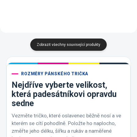
ideální dárek k 50.
narozeninám
Zobrazit všechny související produkty
ROZMĚRY PÁNSKÉHO TRIČKA
Nejdříve vyberte velikost,
která padesátníkovi opravdu
sedne
Vezměte tričko, které oslavenec běžně nosí a ve
kterém se cítí pohodlně. Položte ho naplocho,
změřte jeho délku, šířku a rukáv a naměřené