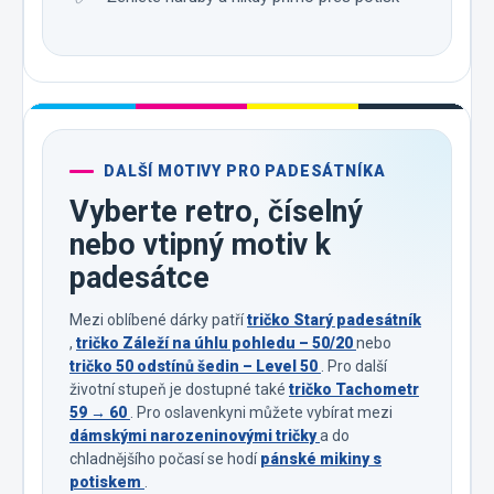
DALŠÍ MOTIVY PRO PADESÁTNÍKA
Vyberte retro, číselný
nebo vtipný motiv k
padesátce
Mezi oblíbené dárky patří
tričko Starý padesátník
,
tričko Záleží na úhlu pohledu – 50/20
nebo
tričko 50 odstínů šedin – Level 50
. Pro další
životní stupeň je dostupné také
tričko Tachometr
59 → 60
. Pro oslavenkyni můžete vybírat mezi
dámskými narozeninovými tričky
a do
chladnějšího počasí se hodí
pánské mikiny s
potiskem
.