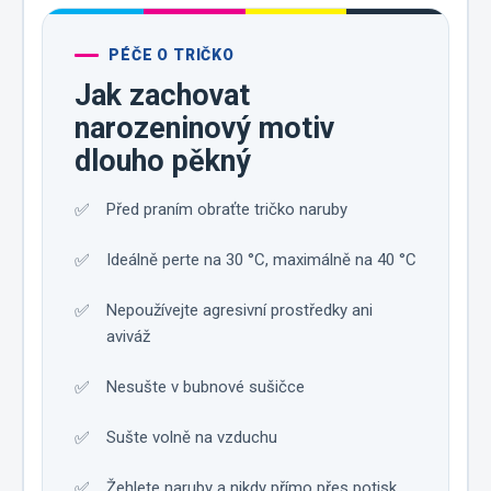
PÉČE O TRIČKO
Jak zachovat
narozeninový motiv
dlouho pěkný
Před praním obraťte tričko naruby
Ideálně perte na 30 °C, maximálně na 40 °C
Nepoužívejte agresivní prostředky ani
aviváž
Nesušte v bubnové sušičce
Sušte volně na vzduchu
Žehlete naruby a nikdy přímo přes potisk