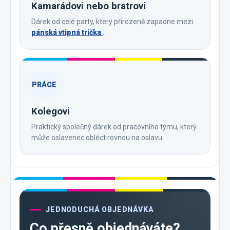
Kamarádovi nebo bratrovi
Dárek od celé party, který přirozeně zapadne mezi
pánská vtipná trička
.
PRÁCE
Kolegovi
Praktický společný dárek od pracovního týmu, který
může oslavenec obléct rovnou na oslavu.
JEDNODUCHÁ OBJEDNÁVKA
Co přesně objednáváte?