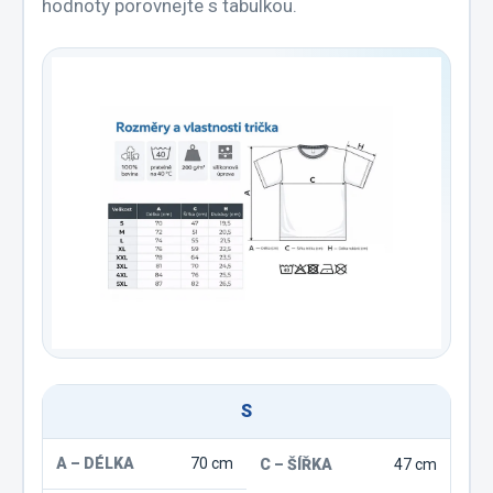
hodnoty porovnejte s tabulkou.
S
70 cm
47 cm