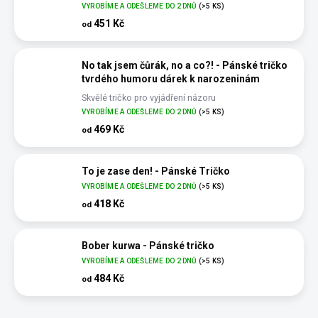
narozeninám
VYROBÍME A ODEŠLEME DO 2 DNŮ
(>5 KS)
451 Kč
od
No tak jsem čůrák, no a co?! - Pánské tričko
tvrdého humoru dárek k narozeninám
Skvělé tričko pro vyjádření názoru
VYROBÍME A ODEŠLEME DO 2 DNŮ
(>5 KS)
469 Kč
od
To je zase den! - Pánské Tričko
VYROBÍME A ODEŠLEME DO 2 DNŮ
(>5 KS)
418 Kč
od
Bober kurwa - Pánské tričko
VYROBÍME A ODEŠLEME DO 2 DNŮ
(>5 KS)
484 Kč
od