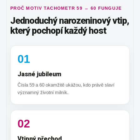
PROČ MOTIV TACHOMETR 59 → 60 FUNGUJE
Jednoduchý narozeninový vtip,
který pochopí každý host
01
Jasné jubileum
Čísla 59 a 60 okamžitě ukážou, kdo právě slaví
významný životní milník.
02
Vtipný přechod