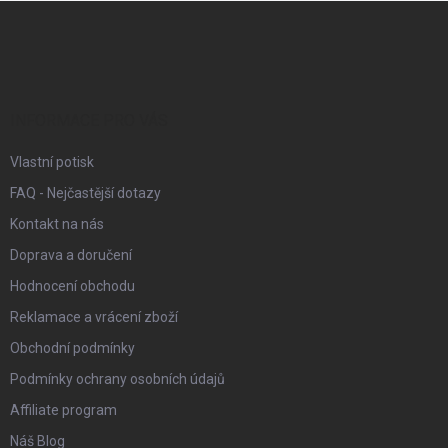
Z
á
p
a
t
í
INFORMACE PRO VÁS
Vlastní potisk
FAQ - Nejčastější dotazy
Kontakt na nás
Doprava a doručení
Hodnocení obchodu
Reklamace a vrácení zboží
Obchodní podmínky
Podmínky ochrany osobních údajů
Affiliate program
Náš Blog