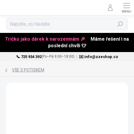
Hledat
Tričko jako dárek k narozeninám 🎉
Máme řešení i na
poslední chvíli 👕
📞 725 934 392
|
✉️ info@zzeshop.cz
(Po–Pá 9:00–18:00)
Přejít
na
VŠE S POTISKEM
obsah