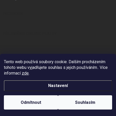
FACEBOOK
PŘIJÍMÁME ONLINE PLATBY
Tento web používá soubory cookie. Dalším procházením
KONTAKT
tohoto webu vyjadřujete souhlas s jejich používáním.. Více
informací
zde
.
info
@
zzstudio.cz
725 934 392
Nastavení
ZZ Studio
Odmítnout
Souhlasím
zzstudio_cz