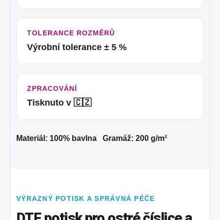
TOLERANCE ROZMĚRŮ
Výrobní tolerance ± 5 %
ZPRACOVÁNÍ
Tisknuto v 🇨🇿
Materiál: 100% bavlna Gramáž: 200 g/m²
VÝRAZNÝ POTISK A SPRÁVNÁ PÉČE
DTF potisk pro ostré číslice a