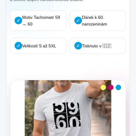
Motiv Tachometr 59
Dárek k 60.
✓
✓
→ 60
narozeninám
✓
Velikosti S až 5XL
✓
Tisknuto v 🇨🇿