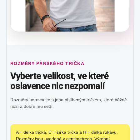
ROZMĚRY PÁNSKÉHO TRIČKA
Vyberte velikost, ve které
oslavence nic nezpomalí
Rozměry porovnejte s jeho oblíbeným tričkem, které běžně
nosí a dobře mu sedí.
A = délka trička, C = šířka trička a H = délka rukávu.
Rozměry jsou uvedené v centimetrech. Výrobní