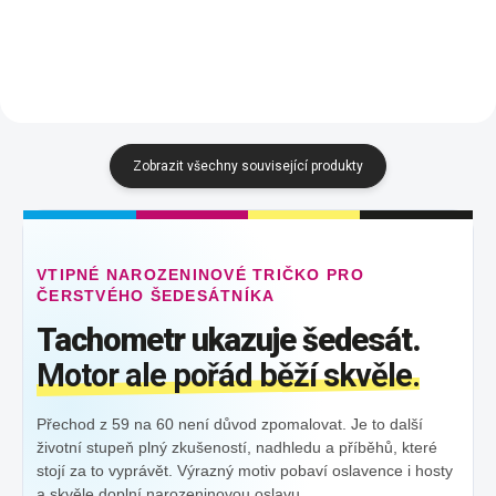
Korálová
Frost
Korálová
Frost
Zobrazit všechny související produkty
VTIPNÉ NAROZENINOVÉ TRIČKO PRO
ČERSTVÉHO ŠEDESÁTNÍKA
Tachometr ukazuje šedesát.
Motor ale pořád běží skvěle.
Přechod z 59 na 60 není důvod zpomalovat. Je to další
životní stupeň plný zkušeností, nadhledu a příběhů, které
stojí za to vyprávět. Výrazný motiv pobaví oslavence i hosty
a skvěle doplní narozeninovou oslavu.