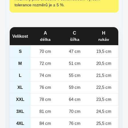
tolerance rozměrů je ± 5 %.
A
C
H
Velikost
délka
šířka
rukáv
S
70 cm
47 cm
19,5 cm
M
72 cm
51 cm
20,5 cm
L
74 cm
55 cm
21,5 cm
XL
76 cm
59 cm
22,5 cm
XXL
78 cm
64 cm
23,5 cm
3XL
81 cm
70 cm
24,5 cm
4XL
84 cm
76 cm
25,5 cm