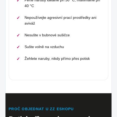
40 °C
Nepoužívejte agresivní prací prostředky ani
aviváž
Nesušte v bubnové sušičce
Sušte volně na vzduchu
Žehlete naruby, nikdy přímo přes potisk
PROČ OBJEDNAT U ZZ ESHOPU