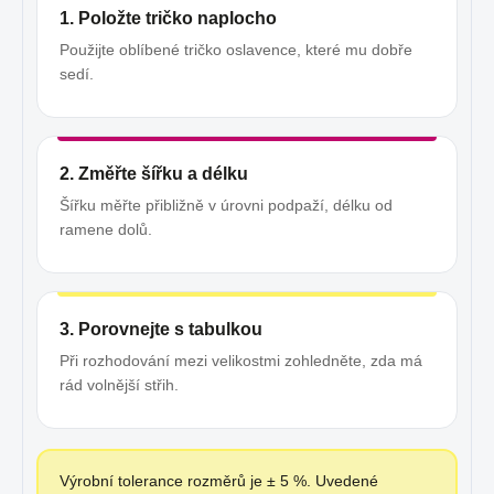
1. Položte tričko naplocho
Použijte oblíbené tričko oslavence, které mu dobře
sedí.
2. Změřte šířku a délku
Šířku měřte přibližně v úrovni podpaží, délku od
ramene dolů.
3. Porovnejte s tabulkou
Při rozhodování mezi velikostmi zohledněte, zda má
rád volnější střih.
Výrobní tolerance rozměrů je ± 5 %. Uvedené