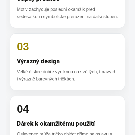
Motiv zachycuje poslední okamžik před
šedesátkou i symbolické přeřazení na další stupeň.
03
Výrazný design
Velké číslice dobře vyniknou na světlých, tmavých
i výrazně barevných tričkách.
04
Dárek k okamžitému použití
Oslavenec může tričko obléct přímo na oslavu a