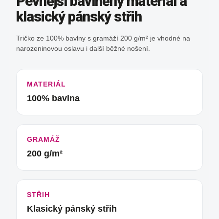
Pevnější bavlněný materiál a
klasický pánský střih
Tričko ze 100% bavlny s gramáží 200 g/m² je vhodné na
narozeninovou oslavu i další běžné nošení.
MATERIÁL
100% bavlna
GRAMÁŽ
200 g/m²
STŘIH
Klasický pánský střih