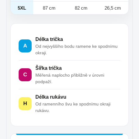
5XL
87 cm
82 cm
26,5 cm
Délka trička
A
Od nejvyššího bodu ramene ke spodnímu
okraji.
Šířka trička
C
Měřená naplocho přibližně v úrovni
podpaží.
Délka rukávu
H
Od ramenního švu ke spodnímu okraji
rukávu.