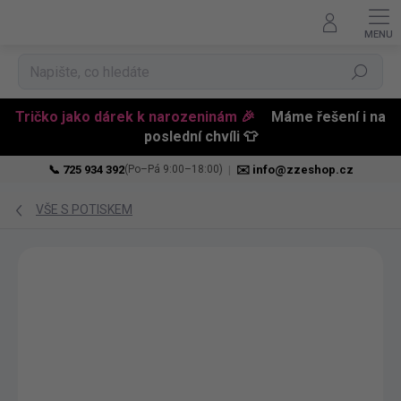
Hledat
Tričko jako dárek k narozeninám 🎉
Máme řešení i na
poslední chvíli 👕
📞 725 934 392
|
✉️ info@zzeshop.cz
(Po–Pá 9:00–18:00)
Přejít
na
VŠE S POTISKEM
obsah