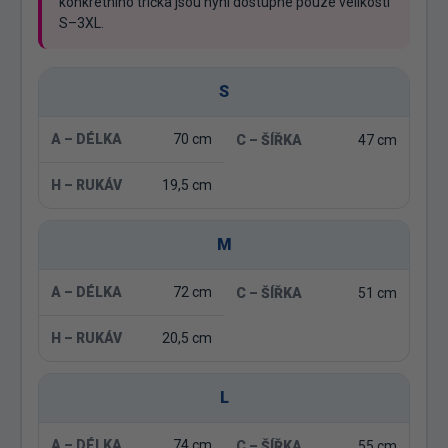
konkrétního trička jsou nyní dostupné pouze velikosti
S–3XL.
S
70 cm
47 cm
19,5 cm
M
72 cm
51 cm
20,5 cm
L
74 cm
55 cm