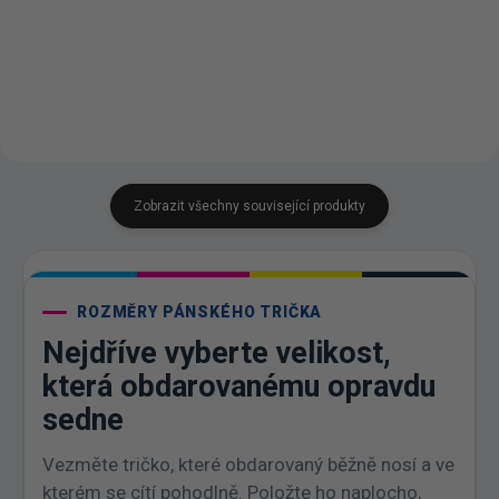
Tmavá
Emerald
Purpurová
Tyrkysová
Korálová
Frost
Purpurová
Tyrkysová
Limetková
Korálová
Břidlice
A7 -
Frost
Zobrazit všechny související produkty
ROZMĚRY PÁNSKÉHO TRIČKA
Nejdříve vyberte velikost,
která obdarovanému opravdu
sedne
Vezměte tričko, které obdarovaný běžně nosí a ve
kterém se cítí pohodlně. Položte ho naplocho,