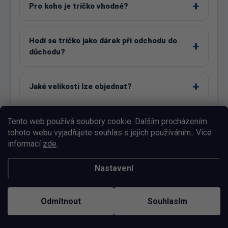
Pro koho je tričko vhodné?
Hodí se tričko jako dárek při odchodu do
důchodu?
Jaké velikosti lze objednat?
Tento web používá soubory cookie. Dalším procházením
Proč jsou na obrázku také velikosti 4XL a
tohoto webu vyjadřujete souhlas s jejich používáním.. Více
5XL?
informací
zde
.
Jak správně vybrat velikost?
Nastavení
Odmítnout
Souhlasím
Co zvolit mezi dvěma velikostmi?