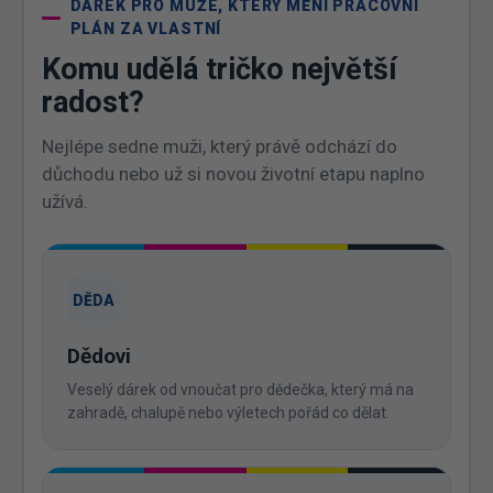
DÁREK PRO MUŽE, KTERÝ MĚNÍ PRACOVNÍ
PLÁN ZA VLASTNÍ
Komu udělá tričko největší
radost?
Nejlépe sedne muži, který právě odchází do
důchodu nebo už si novou životní etapu naplno
užívá.
DĚDA
Dědovi
Veselý dárek od vnoučat pro dědečka, který má na
zahradě, chalupě nebo výletech pořád co dělat.