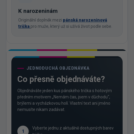
K narozeninám
Originální doplněk mezi
pánská narozeninová
trička
pro muže, který už si užívá život podle sebe.
JEDNODUCHÁ OBJEDNÁVKA
Co přesně objednáváte?
Objednáváte jeden kus pánského trička s hotovým
předním motivem „Nemám čas, jsem v důchodu“,
brýlemi a vycházkovou holí. Vlastní text ani jméno
nemusíte nikam zadávat.
Vyberte jednu z aktuálně dostupných barev
1