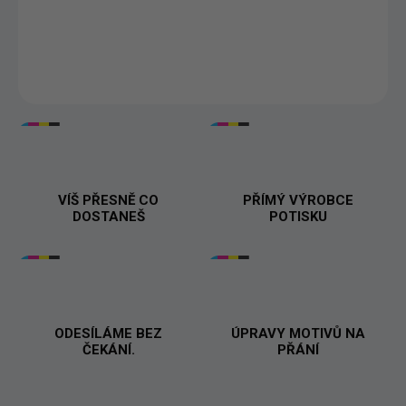
Tisknuto v 🇨🇿
DETAILNÍ INFORMACE
VÍŠ PŘESNĚ CO
PŘÍMÝ VÝROBCE
DOSTANEŠ
POTISKU
ODESÍLÁME BEZ
ÚPRAVY MOTIVŮ NA
ČEKÁNÍ.
PŘÁNÍ