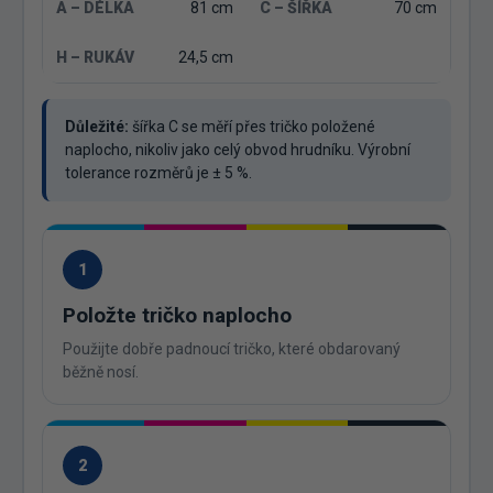
81 cm
70 cm
24,5 cm
Důležité:
šířka C se měří přes tričko položené
naplocho, nikoliv jako celý obvod hrudníku. Výrobní
tolerance rozměrů je ± 5 %.
1
Položte tričko naplocho
Použijte dobře padnoucí tričko, které obdarovaný
běžně nosí.
2