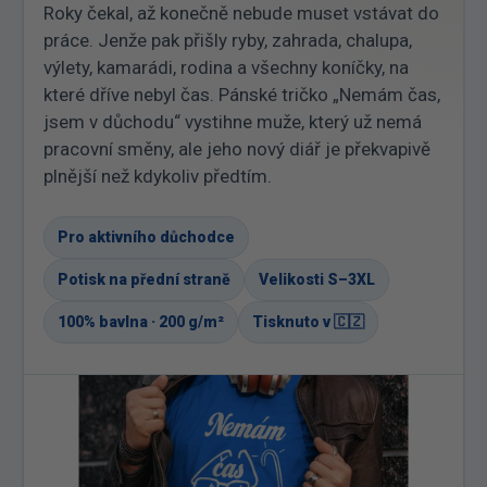
Roky čekal, až konečně nebude muset vstávat do
práce. Jenže pak přišly ryby, zahrada, chalupa,
výlety, kamarádi, rodina a všechny koníčky, na
které dříve nebyl čas. Pánské tričko „Nemám čas,
jsem v důchodu“ vystihne muže, který už nemá
pracovní směny, ale jeho nový diář je překvapivě
plnější než kdykoliv předtím.
Pro aktivního důchodce
Potisk na přední straně
Velikosti S–3XL
100% bavlna · 200 g/m²
Tisknuto v 🇨🇿