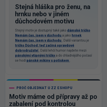
Stejná hláška pro ženu, na
hrnku nebo v jiném
důchodovém motivu
Stejný motiv je dostupný také jako
dámské tričko
Nemám čas, jsem v důchodu
a jako
hrnek
Nemám čas, jsem v důchodu
. Další variantou je
tričko Důchod: teď začíná opravdové
dobrodružství
. Další lehčí humor najdete mezi
pánskými vtipnými tričky
a do chladnějšího počasí
se hodí
pánské mikiny s potiskem
.
PROČ OBJEDNAT U ZZ ESHOPU
Motiv máme od přípravy až po
zabalení pod kontrolou