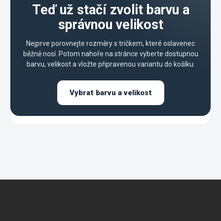
Teď už stačí zvolit barvu a
správnou velikost
Nejprve porovnejte rozměry s tričkem, které oslavenec
běžně nosí. Potom nahoře na stránce vyberte dostupnou
barvu, velikost a vložte připravenou variantu do košíku.
Vybrat barvu a velikost
Z
á
p
a