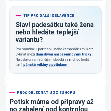
TIP PRO DALŠÍ OSLAVENCE
Slaví padesátku také žena
nebo hledáte teplejší
variantu?
Pro maminku, partnerku nebo kamarádku můžete
vybírat mezi
dámskými narozeninovými tričky
.
Na oslavu v chladnějším období se mohou hodit
také
pánské mikiny s potiskem
.
PROČ OBJEDNAT U ZZ ESHOPU
Potisk máme od přípravy až
po zabalení pod kontrolou