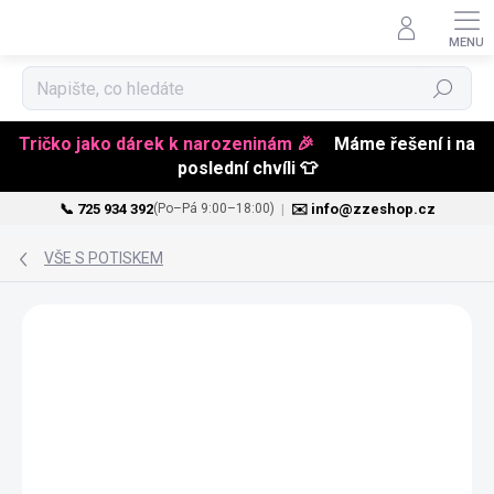
Hledat
Tričko jako dárek k narozeninám 🎉
Máme řešení i na
poslední chvíli 👕
📞 725 934 392
|
✉️ info@zzeshop.cz
(Po–Pá 9:00–18:00)
Přejít
na
VŠE S POTISKEM
obsah