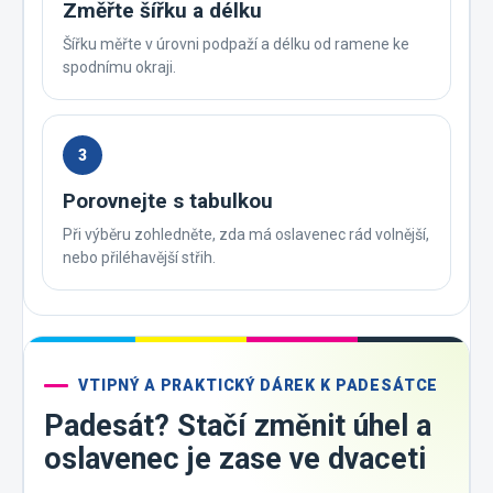
Změřte šířku a délku
Šířku měřte v úrovni podpaží a délku od ramene ke
spodnímu okraji.
3
Porovnejte s tabulkou
Při výběru zohledněte, zda má oslavenec rád volnější,
nebo přiléhavější střih.
VTIPNÝ A PRAKTICKÝ DÁREK K PADESÁTCE
Padesát? Stačí změnit úhel a
oslavenec je zase ve dvaceti