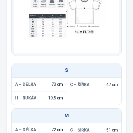
S
70 cm
47 cm
19,5 cm
M
72 cm
51 cm