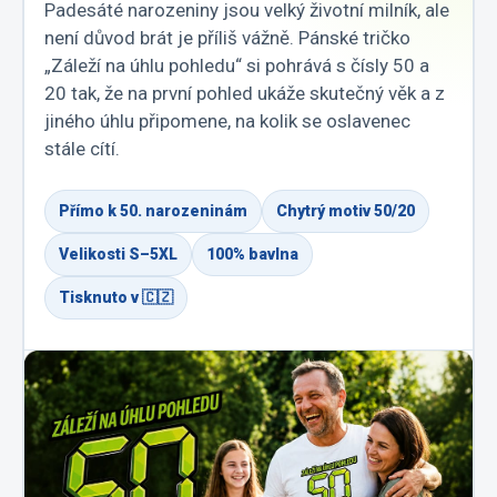
Padesáté narozeniny jsou velký životní milník, ale
není důvod brát je příliš vážně. Pánské tričko
„Záleží na úhlu pohledu“ si pohrává s čísly 50 a
20 tak, že na první pohled ukáže skutečný věk a z
jiného úhlu připomene, na kolik se oslavenec
stále cítí.
Přímo k 50. narozeninám
Chytrý motiv 50/20
Velikosti S–5XL
100% bavlna
Tisknuto v 🇨🇿