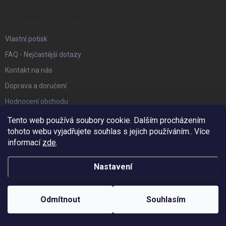
t
í
INFORMACE PRO VÁS
Vlastní potisk
FAQ - Nejčastější dotazy
Kontakt na nás
Doprava a doručení
Hodnocení obchodu
Reklamace a vrácení zboží
Tento web používá soubory cookie. Dalším procházením
tohoto webu vyjadřujete souhlas s jejich používáním.. Více
Obchodní podmínky
informací
zde
.
Podmínky ochrany osobních údajů
Affiliate program
Nastavení
Náš Blog
Odmítnout
Souhlasím
FACEBOOK