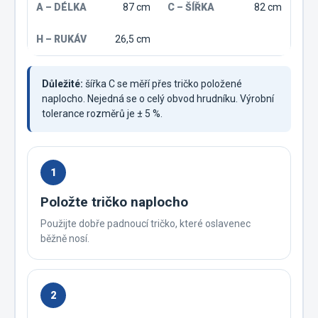
87 cm
82 cm
26,5 cm
Důležité:
šířka C se měří přes tričko položené
naplocho. Nejedná se o celý obvod hrudníku. Výrobní
tolerance rozměrů je ± 5 %.
1
Položte tričko naplocho
Použijte dobře padnoucí tričko, které oslavenec
běžně nosí.
2