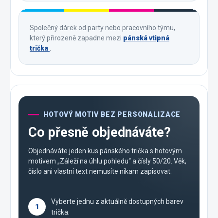
Společný dárek od party nebo pracovního týmu,
který přirozeně zapadne mezi
pánská vtipná
trička
.
HOTOVÝ MOTIV BEZ PERSONALIZACE
Co přesně objednáváte?
Objednáváte jeden kus pánského trička s hotovým
motivem „Záleží na úhlu pohledu“ a čísly 50/20. Věk,
číslo ani vlastní text nemusíte nikam zapisovat.
Vyberte jednu z aktuálně dostupných barev
1
trička.