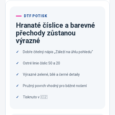
DTF POTISK
Hranaté číslice a barevné
přechody zůstanou
výrazné
Dobře čitelný nápis „Záleží na úhlu pohledu“
Ostré linie číslic 50 a 20
Výrazné zelené, bílé a černé detaily
Pružný povrch vhodný pro běžné nošení
Tisknuto v 🇨🇿