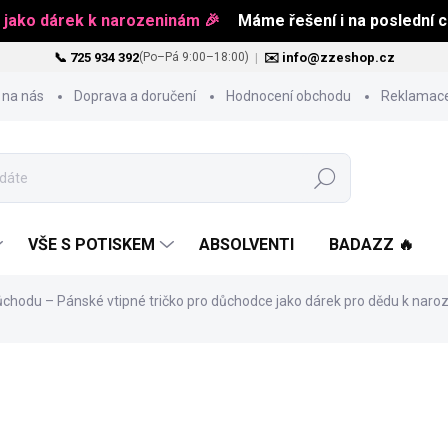
 jako dárek k narozeninám 🎉
Máme řešení i na poslední ch
📞 725 934 392
|
✉️ info@zzeshop.cz
(Po–Pá 9:00–18:00)
 na nás
Doprava a doručení
Hodnocení obchodu
Reklamace
Hledat
VŠE S POTISKEM
ABSOLVENTI
BADAZZ 🔥
chodu – Pánské vtipné tričko pro důchodce jako dárek pro dědu k nar
od
469 Kč
Měrná
ZVOLTE VARIANTU
cena: