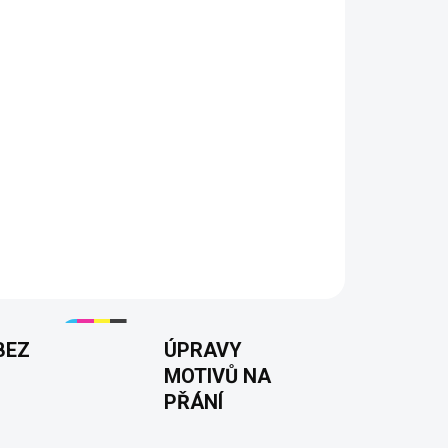
 tátu, partnera nebo kolegu
důchodu i narozeninám
 ze 100% bavlny
rastní DTF potisk
ti S–3XL
200 g/m²
22 barev
BEZ
ÚPRAVY
MOTIVŮ NA
PŘÁNÍ