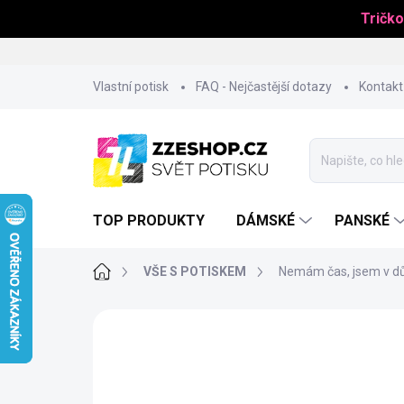
Tričko
Přejít
Vlastní potisk
FAQ - Nejčastější dotazy
Kontakt
na
obsah
TOP PRODUKTY
DÁMSKÉ
PANSKÉ
Domů
VŠE S POTISKEM
Nemám čas, jsem v dů