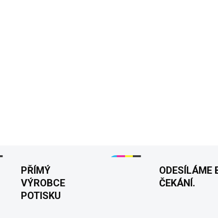
Vtipný dárek pro dědu,
Ideální k odchodu do 
Pevnější pánské tričko
Pružný, detailní a kont
Potisk vpředu
Velikos
Tisknuto v 🇨🇿
DETAILNÍ INFORMACE
PŘÍMÝ
ODESÍLÁME 
VÝROBCE
ČEKÁNÍ.
POTISKU