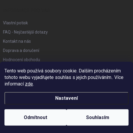
t
í
INFORMACE PRO VÁS
Vlastní potisk
FAQ - Nejčastější dotazy
Kontakt na nás
Doprava a doručení
Hodnocení obchodu
Reklamace a vrácení zboží
Tento web používá soubory cookie. Dalším procházením
tohoto webu vyjadřujete souhlas s jejich používáním.. Více
Obchodní podmínky
informací
zde
.
Podmínky ochrany osobních údajů
Affiliate program
Nastavení
Náš Blog
Odmítnout
Souhlasím
FACEBOOK