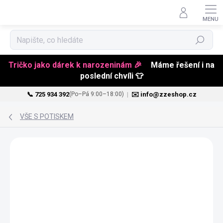
Hledat
Tričko jako dárek k narozeninám 🎉
Máme řešení i na
poslední chvíli 👕
📞 725 934 392
|
✉️ info@zzeshop.cz
(Po–Pá 9:00–18:00)
Přejít
na
VŠE S POTISKEM
obsah