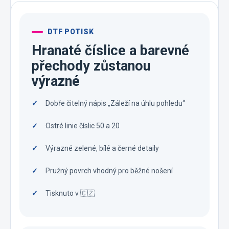
DTF POTISK
Hranaté číslice a barevné
přechody zůstanou
výrazné
Dobře čitelný nápis „Záleží na úhlu pohledu“
Ostré linie číslic 50 a 20
Výrazné zelené, bílé a černé detaily
Pružný povrch vhodný pro běžné nošení
Tisknuto v 🇨🇿