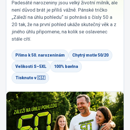
Padesáté narozeniny jsou velký životní milník, ale
není důvod brát je příliš vážně. Pánské tričko
„Záleží na úhlu pohledu“ si pohrává s čísly 50 a
20 tak, že na první pohled ukáže skutečný věk a z
jiného úhlu připomene, na kolik se oslavenec
stále cítí.
Přímo k 50. narozeninám
Chytrý motiv 50/20
Velikosti S–5XL
100% bavlna
Tisknuto v 🇨🇿