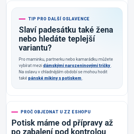
TIP PRO DALŠÍ OSLAVENCE
Slaví padesátku také žena
nebo hledáte teplejší
variantu?
Pro maminku, partnerku nebo kamarádku můžete
vybírat mezi
dámskými narozeninovými tričky
.
Na oslavu v chladnějším období se mohou hodit
také
pánské mikiny s potiskem
.
PROČ OBJEDNAT U ZZ ESHOPU
Potisk máme od přípravy až
po zabalení pod kontrolou