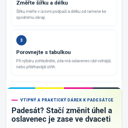
Změřte šířku a délku
Šířku měřte v úrovni podpaží a délku od ramene ke
spodnímu okraji.
3
Porovnejte s tabulkou
Při výběru zohledněte, zda má oslavenec rád volnější,
nebo přiléhavější střih.
VTIPNÝ A PRAKTICKÝ DÁREK K PADESÁTCE
Padesát? Stačí změnit úhel a
oslavenec je zase ve dvaceti