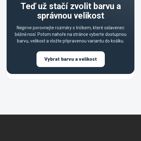
Teď už stačí zvolit barvu a
správnou velikost
Nejprve porovnejte rozměry s tričkem, které oslavenec
běžně nosí. Potom nahoře na stránce vyberte dostupnou
barvu, velikost a vložte připravenou variantu do košíku.
Vybrat barvu a velikost
Z
á
p
a