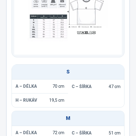
S
70 cm
47 cm
19,5 cm
M
72 cm
51 cm