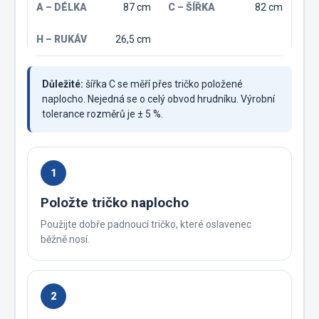
87 cm
82 cm
26,5 cm
Důležité:
šířka C se měří přes tričko položené
naplocho. Nejedná se o celý obvod hrudníku. Výrobní
tolerance rozměrů je ± 5 %.
1
Položte tričko naplocho
Použijte dobře padnoucí tričko, které oslavenec
běžně nosí.
2