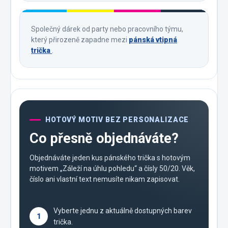
Společný dárek od party nebo pracovního týmu,
který přirozeně zapadne mezi
pánská vtipná
trička
.
HOTOVÝ MOTIV BEZ PERSONALIZACE
Co přesně objednáváte?
Objednáváte jeden kus pánského trička s hotovým
motivem „Záleží na úhlu pohledu“ a čísly 50/20. Věk,
číslo ani vlastní text nemusíte nikam zapisovat.
Vyberte jednu z aktuálně dostupných barev
1
trička.