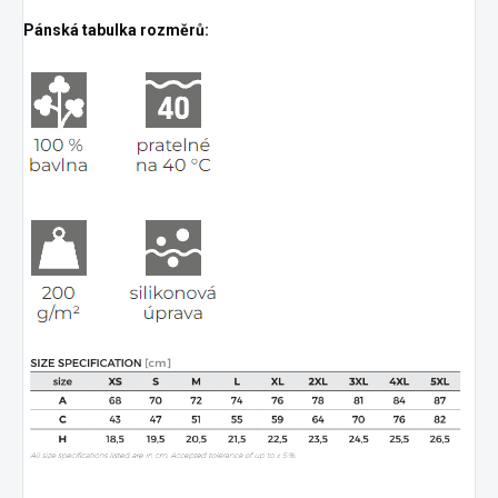
Pánská tabulka rozměrů: