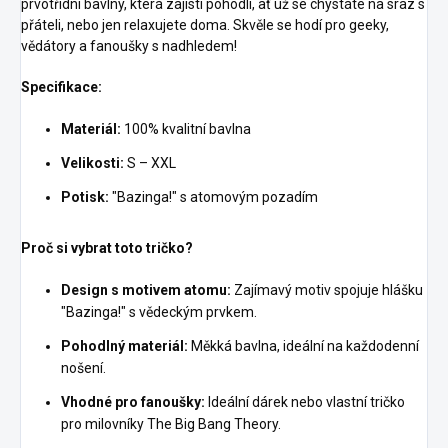
prvotřídní bavlny, která zajistí pohodlí, ať už se chystáte na sraz s
přáteli, nebo jen relaxujete doma. Skvěle se hodí pro geeky,
vědátory a fanoušky s nadhledem!
Specifikace:
Materiál:
100% kvalitní bavlna
Velikosti:
S – XXL
Potisk:
"Bazinga!" s atomovým pozadím
Proč si vybrat toto tričko?
Design s motivem atomu:
Zajímavý motiv spojuje hlášku
"Bazinga!" s vědeckým prvkem.
Pohodlný materiál:
Měkká bavlna, ideální na každodenní
nošení.
Vhodné pro fanoušky:
Ideální dárek nebo vlastní tričko
pro milovníky The Big Bang Theory.