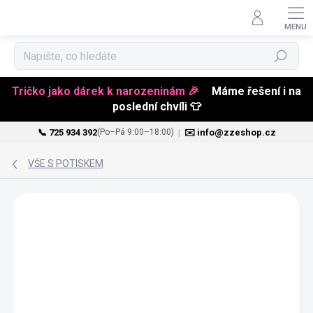
Hledat
Tričko jako dárek k narozeninám 🎉
Máme řešení i na
poslední chvíli 👕
📞 725 934 392
|
✉️ info@zzeshop.cz
(Po–Pá 9:00–18:00)
Přejít
na
VŠE S POTISKEM
obsah