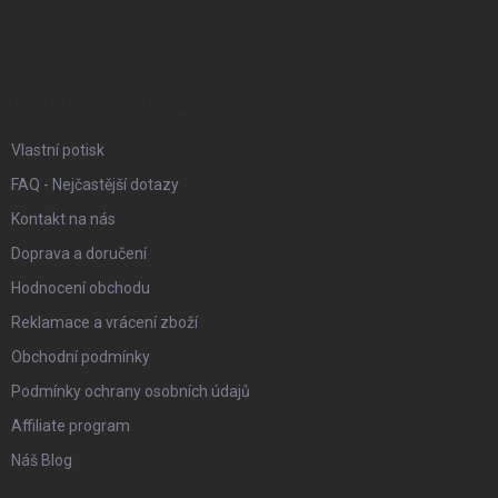
á
p
a
t
í
INFORMACE PRO VÁS
Vlastní potisk
FAQ - Nejčastější dotazy
Kontakt na nás
Doprava a doručení
Hodnocení obchodu
Reklamace a vrácení zboží
Obchodní podmínky
Podmínky ochrany osobních údajů
Affiliate program
Náš Blog