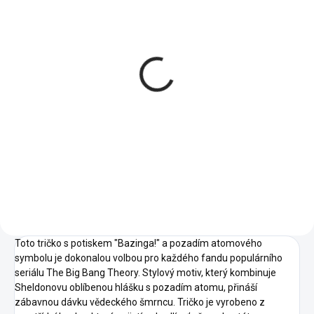
VYROBÍME A ODEŠLEME DO 2 DNŮ
(>5 KS)
Bazinga! - Pánské
tričko
418 Kč
od
Detail
06 -
16 -
07 -
Láhvově
Středně
Červená
Zelená
Zelená
Toto tričko s potiskem "Bazinga!" a pozadím atomového
symbolu je dokonalou volbou pro každého fandu populárního
seriálu The Big Bang Theory. Stylový motiv, který kombinuje
Sheldonovu oblíbenou hlášku s pozadím atomu, přináší
zábavnou dávku vědeckého šmrncu. Tričko je vyrobeno z