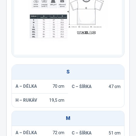
S
70 cm
47 cm
19,5 cm
M
72 cm
51 cm