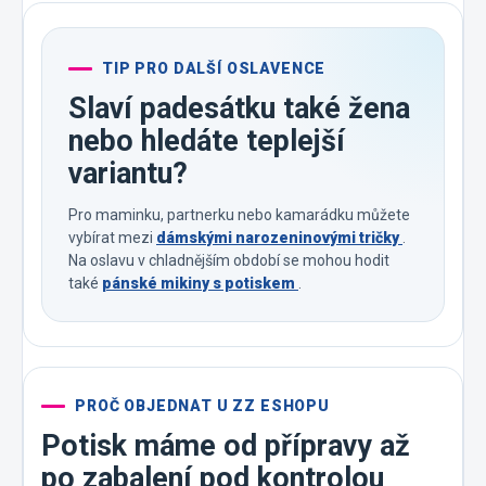
TIP PRO DALŠÍ OSLAVENCE
Slaví padesátku také žena
nebo hledáte teplejší
variantu?
Pro maminku, partnerku nebo kamarádku můžete
vybírat mezi
dámskými narozeninovými tričky
.
Na oslavu v chladnějším období se mohou hodit
také
pánské mikiny s potiskem
.
PROČ OBJEDNAT U ZZ ESHOPU
Potisk máme od přípravy až
po zabalení pod kontrolou