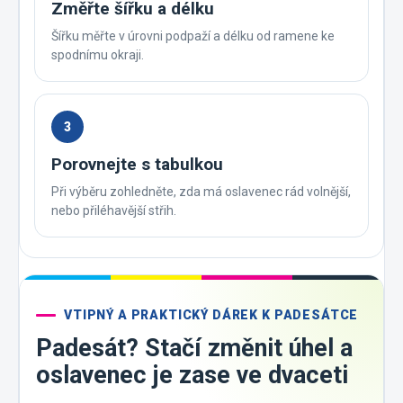
Změřte šířku a délku
Šířku měřte v úrovni podpaží a délku od ramene ke
spodnímu okraji.
3
Porovnejte s tabulkou
Při výběru zohledněte, zda má oslavenec rád volnější,
nebo přiléhavější střih.
VTIPNÝ A PRAKTICKÝ DÁREK K PADESÁTCE
Padesát? Stačí změnit úhel a
oslavenec je zase ve dvaceti