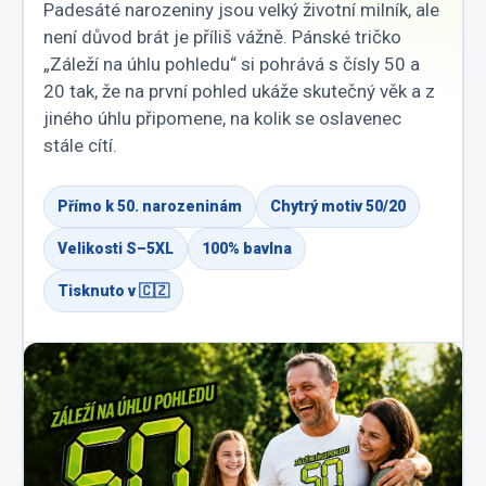
Padesáté narozeniny jsou velký životní milník, ale
není důvod brát je příliš vážně. Pánské tričko
„Záleží na úhlu pohledu“ si pohrává s čísly 50 a
20 tak, že na první pohled ukáže skutečný věk a z
jiného úhlu připomene, na kolik se oslavenec
stále cítí.
Přímo k 50. narozeninám
Chytrý motiv 50/20
Velikosti S–5XL
100% bavlna
Tisknuto v 🇨🇿