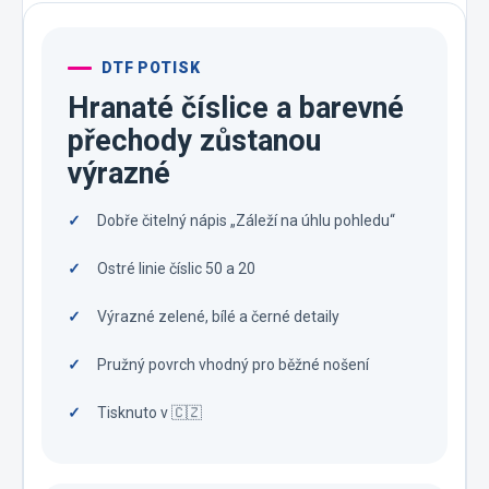
DTF POTISK
Hranaté číslice a barevné
přechody zůstanou
výrazné
Dobře čitelný nápis „Záleží na úhlu pohledu“
Ostré linie číslic 50 a 20
Výrazné zelené, bílé a černé detaily
Pružný povrch vhodný pro běžné nošení
Tisknuto v 🇨🇿