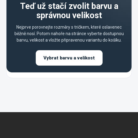
Teď už stačí zvolit barvu a
správnou velikost
Nejprve porovnejte rozměry s tričkem, které oslavenec
běžně nosí. Potom nahoře na stránce vyberte dostupnou
barvu, velikost a vložte připravenou variantu do košíku.
Vybrat barvu a velikost
Z
á
p
a