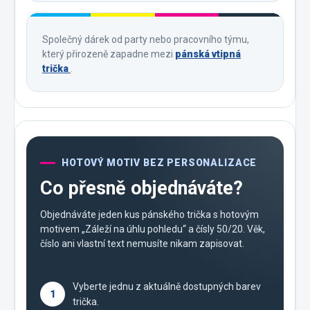
Společný dárek od party nebo pracovního týmu,
který přirozeně zapadne mezi
pánská vtipná
trička
.
HOTOVÝ MOTIV BEZ PERSONALIZACE
Co přesně objednáváte?
Objednáváte jeden kus pánského trička s hotovým
motivem „Záleží na úhlu pohledu“ a čísly 50/20. Věk,
číslo ani vlastní text nemusíte nikam zapisovat.
Vyberte jednu z aktuálně dostupných barev
1
trička.