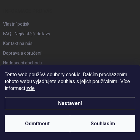
t
í
INFORMACE PRO VÁS
Vlastní potisk
FAQ - Nejčastější dotazy
Kontakt na nás
Doprava a doručení
Hodnocení obchodu
Reklamace a vrácení zboží
Tento web používá soubory cookie. Dalším procházením
tohoto webu vyjadřujete souhlas s jejich používáním.. Více
Obchodní podmínky
informací
zde
.
Podmínky ochrany osobních údajů
Affiliate program
Nastavení
Náš Blog
Odmítnout
Souhlasím
FACEBOOK
bonus