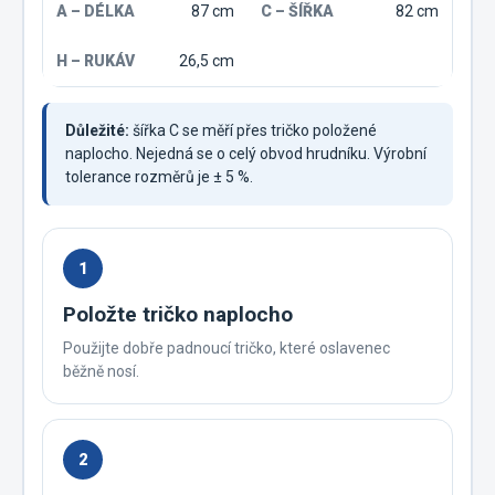
87 cm
82 cm
26,5 cm
Důležité:
šířka C se měří přes tričko položené
naplocho. Nejedná se o celý obvod hrudníku. Výrobní
tolerance rozměrů je ± 5 %.
1
Položte tričko naplocho
Použijte dobře padnoucí tričko, které oslavenec
běžně nosí.
2