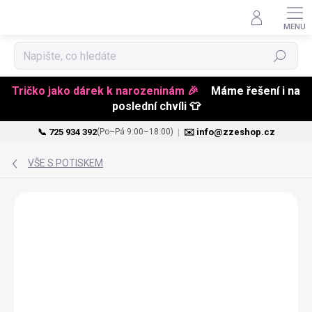
Hledat
Tričko jako dárek k narozeninám 🎉
Máme řešení i na
poslední chvíli 👕
📞 725 934 392
|
✉️ info@zzeshop.cz
(Po–Pá 9:00–18:00)
Přejít
na
VŠE S POTISKEM
obsah