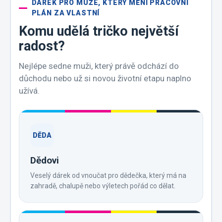
DÁREK PRO MUŽE, KTERÝ MĚNÍ PRACOVNÍ
PLÁN ZA VLASTNÍ
Komu udělá tričko největší
radost?
Nejlépe sedne muži, který právě odchází do
důchodu nebo už si novou životní etapu naplno
užívá.
DĚDA
Dědovi
Veselý dárek od vnoučat pro dědečka, který má na
zahradě, chalupě nebo výletech pořád co dělat.