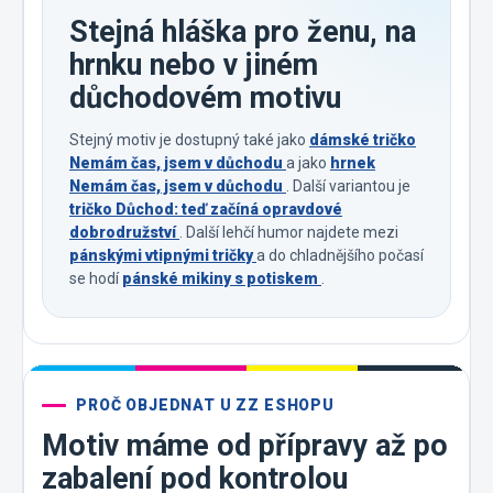
Stejná hláška pro ženu, na
hrnku nebo v jiném
důchodovém motivu
Stejný motiv je dostupný také jako
dámské tričko
Nemám čas, jsem v důchodu
a jako
hrnek
Nemám čas, jsem v důchodu
. Další variantou je
tričko Důchod: teď začíná opravdové
dobrodružství
. Další lehčí humor najdete mezi
pánskými vtipnými tričky
a do chladnějšího počasí
se hodí
pánské mikiny s potiskem
.
PROČ OBJEDNAT U ZZ ESHOPU
Motiv máme od přípravy až po
zabalení pod kontrolou