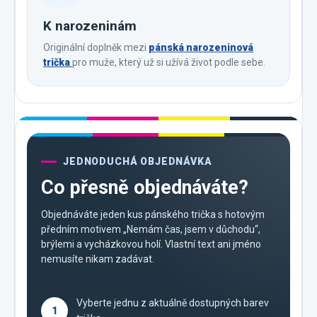
K narozeninám
Originální doplněk mezi
pánská narozeninová
trička
pro muže, který už si užívá život podle sebe.
JEDNODUCHÁ OBJEDNÁVKA
Co přesně objednáváte?
Objednáváte jeden kus pánského trička s hotovým
předním motivem „Nemám čas, jsem v důchodu“,
brýlemi a vycházkovou holí. Vlastní text ani jméno
nemusíte nikam zadávat.
Vyberte jednu z aktuálně dostupných barev
1