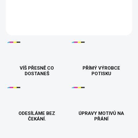
Tisknuto v 🇨🇿
DETAILNÍ INFORMACE
VÍŠ PŘESNĚ CO
PŘÍMÝ VÝROBCE
DOSTANEŠ
POTISKU
ODESÍLÁME BEZ
ÚPRAVY MOTIVŮ NA
ČEKÁNÍ.
PŘÁNÍ