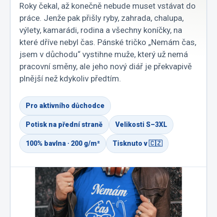
Roky čekal, až konečně nebude muset vstávat do
práce. Jenže pak přišly ryby, zahrada, chalupa,
výlety, kamarádi, rodina a všechny koníčky, na
které dříve nebyl čas. Pánské tričko „Nemám čas,
jsem v důchodu“ vystihne muže, který už nemá
pracovní směny, ale jeho nový diář je překvapivě
plnější než kdykoliv předtím.
Pro aktivního důchodce
Potisk na přední straně
Velikosti S–3XL
100% bavlna · 200 g/m²
Tisknuto v 🇨🇿