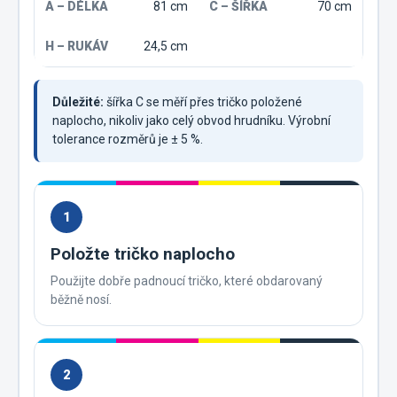
81 cm
70 cm
24,5 cm
Důležité:
šířka C se měří přes tričko položené
naplocho, nikoliv jako celý obvod hrudníku. Výrobní
tolerance rozměrů je ± 5 %.
1
Položte tričko naplocho
Použijte dobře padnoucí tričko, které obdarovaný
běžně nosí.
2