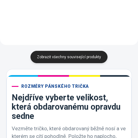
Tmavá
Emerald
Purpurová
Tyrkysová
Korálová
Frost
Purpurová
Tyrkysová
Limetková
Korálová
Břidlice
A7 -
Frost
Zobrazit všechny související produkty
ROZMĚRY PÁNSKÉHO TRIČKA
Nejdříve vyberte velikost,
která obdarovanému opravdu
sedne
Vezměte tričko, které obdarovaný běžně nosí a ve
kterém se cítí pohodlně. Položte ho naplocho,