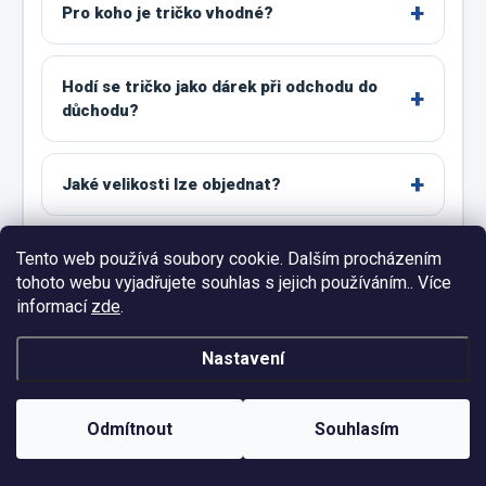
Pro koho je tričko vhodné?
Hodí se tričko jako dárek při odchodu do
důchodu?
Jaké velikosti lze objednat?
Tento web používá soubory cookie. Dalším procházením
Proč jsou na obrázku také velikosti 4XL a
tohoto webu vyjadřujete souhlas s jejich používáním.. Více
5XL?
informací
zde
.
Jak správně vybrat velikost?
Nastavení
Odmítnout
Souhlasím
Co zvolit mezi dvěma velikostmi?