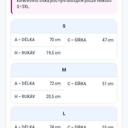
konkrétního trička jsou nyní dostupné pouze velikosti
S–3XL.
S
70 cm
47 cm
19,5 cm
M
72 cm
51 cm
20,5 cm
L
74 cm
55 cm