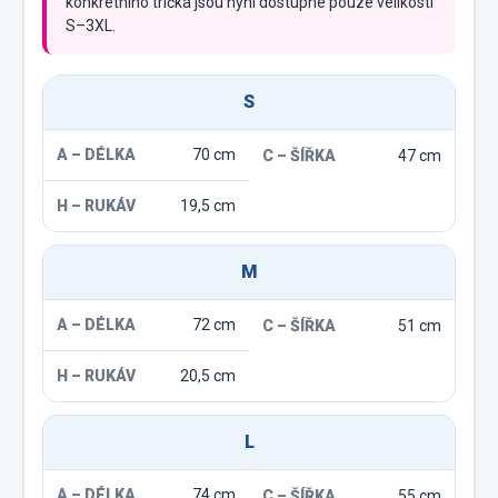
konkrétního trička jsou nyní dostupné pouze velikosti
S–3XL.
S
70 cm
47 cm
19,5 cm
M
72 cm
51 cm
20,5 cm
L
74 cm
55 cm