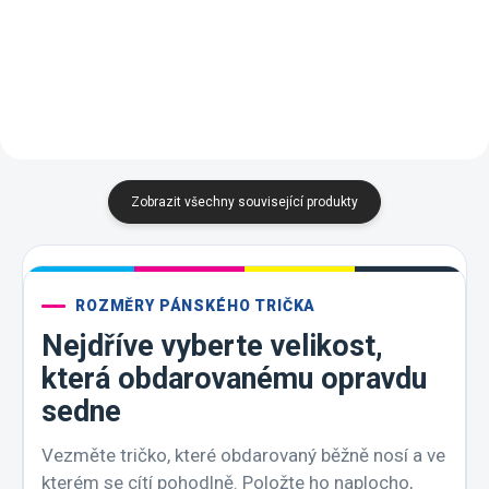
Tmavá
Emerald
Purpurová
Tyrkysová
Korálová
Frost
Purpurová
Tyrkysová
Limetková
Korálová
Břidlice
A7 -
Frost
Zobrazit všechny související produkty
ROZMĚRY PÁNSKÉHO TRIČKA
Nejdříve vyberte velikost,
která obdarovanému opravdu
sedne
Vezměte tričko, které obdarovaný běžně nosí a ve
kterém se cítí pohodlně. Položte ho naplocho,