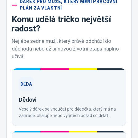
DÁREK PRO MUŽE, KTERÝ MĚNÍ PRACOVNÍ
PLÁN ZA VLASTNÍ
Komu udělá tričko největší
radost?
Nejlépe sedne muži, který právě odchází do
důchodu nebo už si novou životní etapu naplno
užívá.
DĚDA
Dědovi
Veselý dárek od vnoučat pro dědečka, který má na
zahradě, chalupě nebo výletech pořád co dělat.