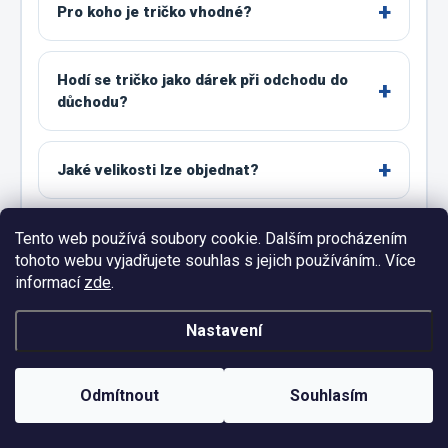
Pro koho je tričko vhodné?
Hodí se tričko jako dárek při odchodu do
důchodu?
Jaké velikosti lze objednat?
Tento web používá soubory cookie. Dalším procházením
Proč jsou na obrázku také velikosti 4XL a
tohoto webu vyjadřujete souhlas s jejich používáním.. Více
5XL?
informací
zde
.
Jak správně vybrat velikost?
Nastavení
Odmítnout
Souhlasím
Co zvolit mezi dvěma velikostmi?