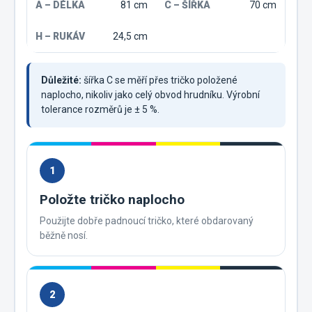
81 cm
70 cm
24,5 cm
Důležité:
šířka C se měří přes tričko položené
naplocho, nikoliv jako celý obvod hrudníku. Výrobní
tolerance rozměrů je ± 5 %.
1
Položte tričko naplocho
Použijte dobře padnoucí tričko, které obdarovaný
běžně nosí.
2