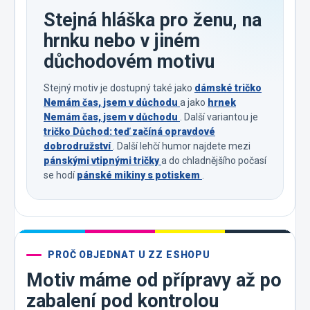
Stejná hláška pro ženu, na
hrnku nebo v jiném
důchodovém motivu
Stejný motiv je dostupný také jako
dámské tričko
Nemám čas, jsem v důchodu
a jako
hrnek
Nemám čas, jsem v důchodu
. Další variantou je
tričko Důchod: teď začíná opravdové
dobrodružství
. Další lehčí humor najdete mezi
pánskými vtipnými tričky
a do chladnějšího počasí
se hodí
pánské mikiny s potiskem
.
PROČ OBJEDNAT U ZZ ESHOPU
Motiv máme od přípravy až po
zabalení pod kontrolou