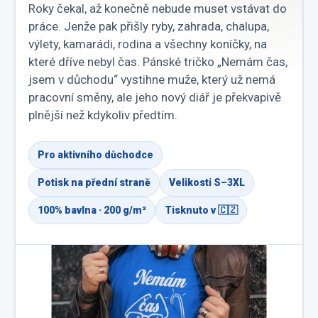
Roky čekal, až konečně nebude muset vstávat do
práce. Jenže pak přišly ryby, zahrada, chalupa,
výlety, kamarádi, rodina a všechny koníčky, na
které dříve nebyl čas. Pánské tričko „Nemám čas,
jsem v důchodu“ vystihne muže, který už nemá
pracovní směny, ale jeho nový diář je překvapivě
plnější než kdykoliv předtím.
Pro aktivního důchodce
Potisk na přední straně
Velikosti S–3XL
100% bavlna · 200 g/m²
Tisknuto v 🇨🇿