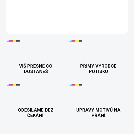
Tisknuto v 🇨🇿
DETAILNÍ INFORMACE
VÍŠ PŘESNĚ CO
PŘÍMÝ VÝROBCE
DOSTANEŠ
POTISKU
ODESÍLÁME BEZ
ÚPRAVY MOTIVŮ NA
ČEKÁNÍ.
PŘÁNÍ