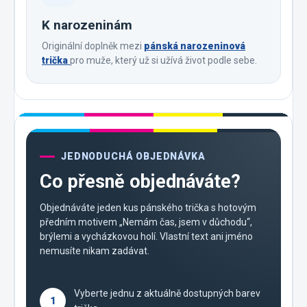
K narozeninám
Originální doplněk mezi
pánská narozeninová
trička
pro muže, který už si užívá život podle sebe.
JEDNODUCHÁ OBJEDNÁVKA
Co přesně objednáváte?
Objednáváte jeden kus pánského trička s hotovým
předním motivem „Nemám čas, jsem v důchodu“,
brýlemi a vycházkovou holí. Vlastní text ani jméno
nemusíte nikam zadávat.
Vyberte jednu z aktuálně dostupných barev
1