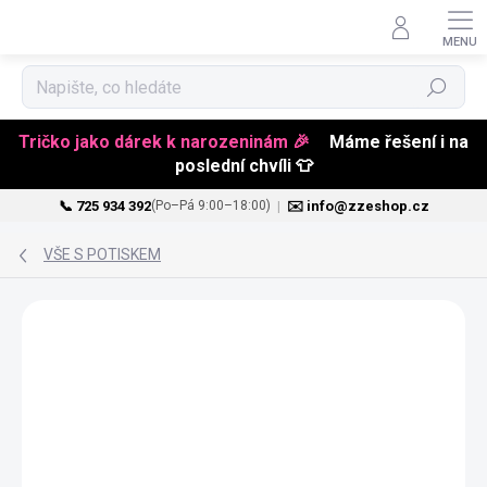
Hledat
Tričko jako dárek k narozeninám 🎉
Máme řešení i na
poslední chvíli 👕
📞 725 934 392
|
✉️ info@zzeshop.cz
(Po–Pá 9:00–18:00)
Přejít
na
VŠE S POTISKEM
obsah