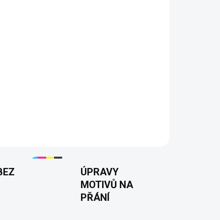
 tátu, partnera nebo kolegu
důchodu i narozeninám
 ze 100% bavlny
rastní DTF potisk
ti S–3XL
200 g/m²
22 barev
BEZ
ÚPRAVY
MOTIVŮ NA
PŘÁNÍ