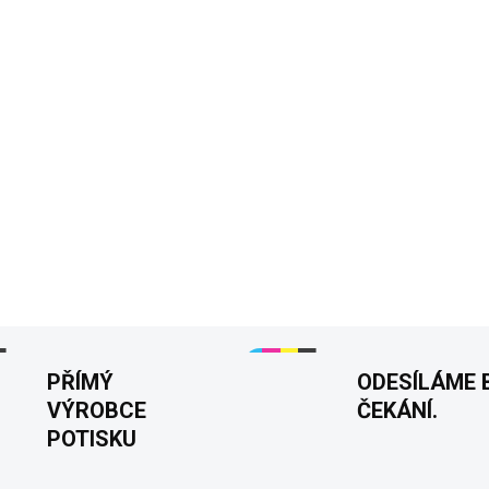
Vtipný dárek pro dědu,
Ideální k odchodu do 
Pevnější pánské tričko
Pružný, detailní a kont
Potisk vpředu
Velikos
Tisknuto v 🇨🇿
DETAILNÍ INFORMACE
PŘÍMÝ
ODESÍLÁME 
VÝROBCE
ČEKÁNÍ.
POTISKU