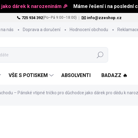
 jako dárek k narozeninám 🎉
Máme řešení i na poslední ch
📞 725 934 392
|
✉️ info@zzeshop.cz
(Po–Pá 9:00–18:00)
 na nás
Doprava a doručení
Hodnocení obchodu
Reklamace
Hledat
VŠE S POTISKEM
ABSOLVENTI
BADAZZ 🔥
chodu – Pánské vtipné tričko pro důchodce jako dárek pro dědu k nar
od
469 Kč
Měrná
ZVOLTE VARIANTU
cena: