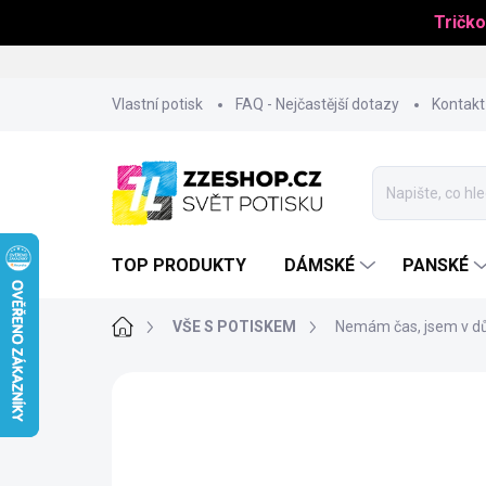
Tričko
Přejít
Vlastní potisk
FAQ - Nejčastější dotazy
Kontakt
na
obsah
TOP PRODUKTY
DÁMSKÉ
PANSKÉ
Domů
VŠE S POTISKEM
Nemám čas, jsem v dů