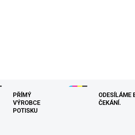
Mince 50 a 10 symboli
Originální dárek pro t
Pevnější pánské tričk
Detailní, pružný a výr
60. narozeniny
Velikosti 
DETAILNÍ INFORMACE
PŘÍMÝ
ODESÍLÁME 
VÝROBCE
ČEKÁNÍ.
POTISKU