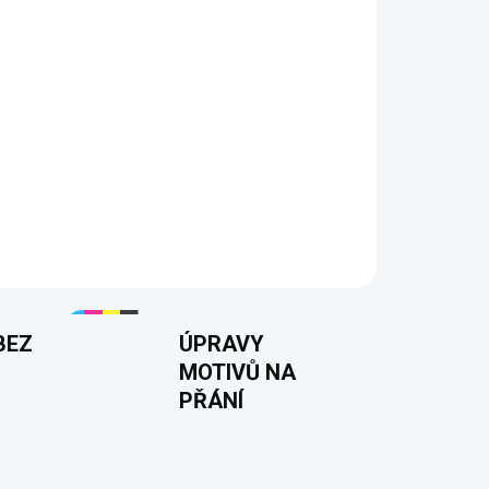
cky tvoří hodnotu 60
átu, dědu, partnera i kamaráda
o ze 100% bavlny
azný DTF potisk
S–5XL
200 g/m²
17 barev
Tisknuto v 🇨🇿
BEZ
ÚPRAVY
MOTIVŮ NA
PŘÁNÍ