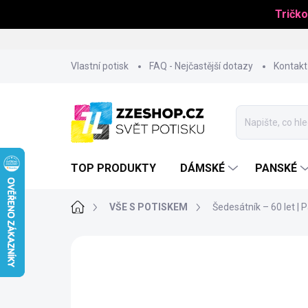
Tričko
Přejít
Vlastní potisk
FAQ - Nejčastější dotazy
Kontakt
na
obsah
TOP PRODUKTY
DÁMSKÉ
PANSKÉ
Domů
VŠE S POTISKEM
Šedesátník – 60 let | 
BESTSELLER