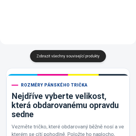
Tmavá
Emerald
Purpurová
Tyrkysová
Korálová
Frost
Purpurová
Tyrkysová
Limetková
Korálová
Břidlice
A7 -
Frost
Zobrazit všechny související produkty
ROZMĚRY PÁNSKÉHO TRIČKA
Nejdříve vyberte velikost,
která obdarovanému opravdu
sedne
Vezměte tričko, které obdarovaný běžně nosí a ve
kterém se cítí pohodlně. Položte ho naplocho,