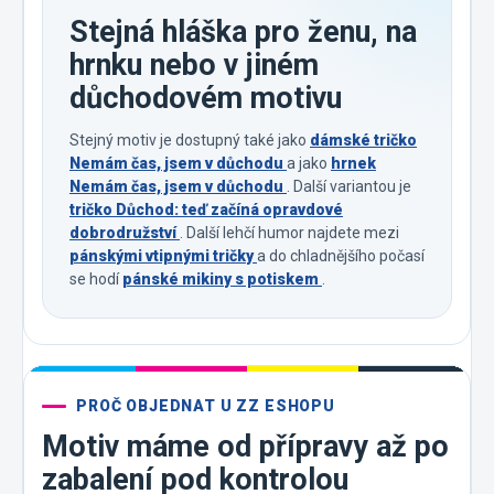
Stejná hláška pro ženu, na
hrnku nebo v jiném
důchodovém motivu
Stejný motiv je dostupný také jako
dámské tričko
Nemám čas, jsem v důchodu
a jako
hrnek
Nemám čas, jsem v důchodu
. Další variantou je
tričko Důchod: teď začíná opravdové
dobrodružství
. Další lehčí humor najdete mezi
pánskými vtipnými tričky
a do chladnějšího počasí
se hodí
pánské mikiny s potiskem
.
PROČ OBJEDNAT U ZZ ESHOPU
Motiv máme od přípravy až po
zabalení pod kontrolou