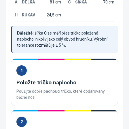
81 cm
70 cm
24,5 cm
Důležité:
šířka C se měří přes tričko položené
naplocho, nikoliv jako celý obvod hrudníku. Výrobní
tolerance rozměrů je ± 5 %.
1
Položte tričko naplocho
Použijte dobře padnoucí tričko, které obdarovaný
běžně nosí.
2