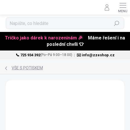
Hledat
Tričko jako dárek k narozeninám 🎉
Máme řešení i na
poslední chvíli 👕
📞 725 934 392
|
✉️ info@zzeshop.cz
(Po–Pá 9:00–18:00)
Přejít
na
VŠE S POTISKEM
obsah