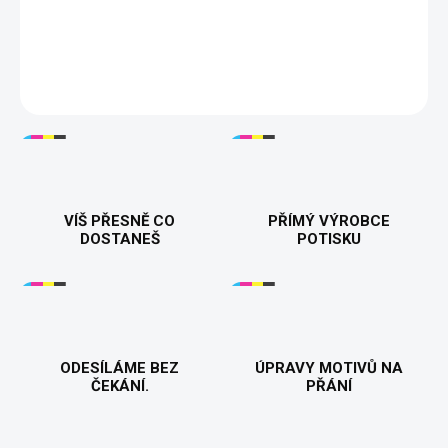
Tisknuto v 🇨🇿
DETAILNÍ INFORMACE
VÍŠ PŘESNĚ CO
PŘÍMÝ VÝROBCE
DOSTANEŠ
POTISKU
ODESÍLÁME BEZ
ÚPRAVY MOTIVŮ NA
ČEKÁNÍ.
PŘÁNÍ