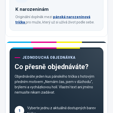
K narozeninám
Originální doplněk mezi
pánská narozeninová
trička
pro muže, který už si užívá život podle sebe.
JEDNODUCHÁ OBJEDNÁVKA
Co přesně objednáváte?
Objednáváte jeden kus pánského trička s hotovým
předním motivem „Nemám čas, jsem v důchodu“,
brýlemi a vycházkovou holí. Vlastní text ani jméno
nemusíte nikam zadávat.
Vyberte jednu z aktuálně dostupných barev
1