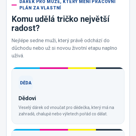
DÁREK PRO MUŽE, KTERÝ MĚNÍ PRACOVNÍ
PLÁN ZA VLASTNÍ
Komu udělá tričko největší
radost?
Nejlépe sedne muži, který právě odchází do
důchodu nebo už si novou životní etapu naplno
užívá.
DĚDA
Dědovi
Veselý dárek od vnoučat pro dědečka, který má na
zahradě, chalupě nebo výletech pořád co dělat.