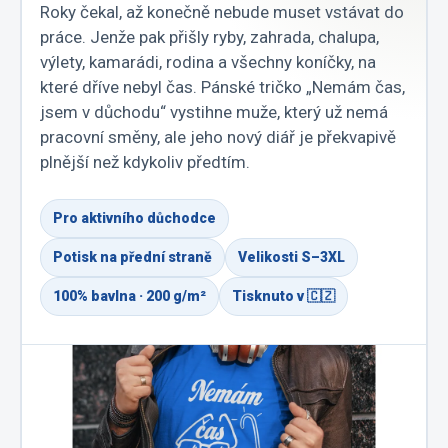
Roky čekal, až konečně nebude muset vstávat do
práce. Jenže pak přišly ryby, zahrada, chalupa,
výlety, kamarádi, rodina a všechny koníčky, na
které dříve nebyl čas. Pánské tričko „Nemám čas,
jsem v důchodu“ vystihne muže, který už nemá
pracovní směny, ale jeho nový diář je překvapivě
plnější než kdykoliv předtím.
Pro aktivního důchodce
Potisk na přední straně
Velikosti S–3XL
100% bavlna · 200 g/m²
Tisknuto v 🇨🇿