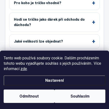
Pro koho je tričko vhodné?
Hodí se tričko jako dárek při odchodu do
důchodu?
Jaké velikosti lze objednat?
Tento web používá soubory cookie. Dalším procházením
Proč jsou na obrázku také velikosti 4XL a
tohoto webu vyjadřujete souhlas s jejich používáním.. Více
5XL?
informací
zde
.
Jak správně vybrat velikost?
Nastavení
Odmítnout
Souhlasím
Co zvolit mezi dvěma velikostmi?