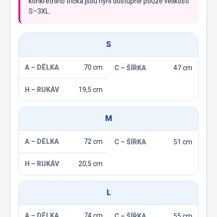
konkrétního trička jsou nyní dostupné pouze velikosti
S–3XL.
S
70 cm
47 cm
19,5 cm
M
72 cm
51 cm
20,5 cm
L
74 cm
55 cm