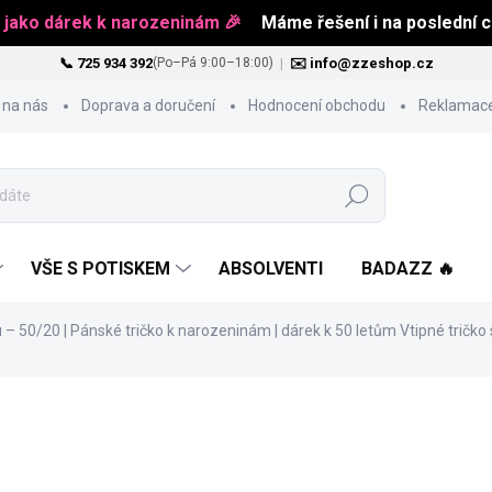
 jako dárek k narozeninám 🎉
Máme řešení i na poslední ch
📞 725 934 392
|
✉️ info@zzeshop.cz
(Po–Pá 9:00–18:00)
 na nás
Doprava a doručení
Hodnocení obchodu
Reklamace
Hledat
VŠE S POTISKEM
ABSOLVENTI
BADAZZ 🔥
u – 50/20 | Pánské tričko k narozeninám | dárek k 50 letům
Vtipné tričko
od
489 Kč
Měrná
ZVOLTE VARIANTU
cena: