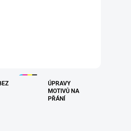
 ze 100% bavlny
ný DTF potisk
ti S–5XL
200 g/m²
15 barev
BEZ
ÚPRAVY
MOTIVŮ NA
PŘÁNÍ