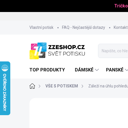
Tričko
Přejít
Vlastní potisk
FAQ - Nejčastější dotazy
Kontakt
na
obsah
TOP PRODUKTY
DÁMSKÉ
PANSKÉ
Domů
VŠE S POTISKEM
Záleží na úhlu pohled