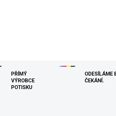
Pevnější pánské tričko
Detailní, pružný a výraz
50. narozeniny
Velikos
Tisknuto v 🇨🇿
DETAILNÍ INFORMACE
PŘÍMÝ
ODESÍLÁME 
VÝROBCE
ČEKÁNÍ.
POTISKU