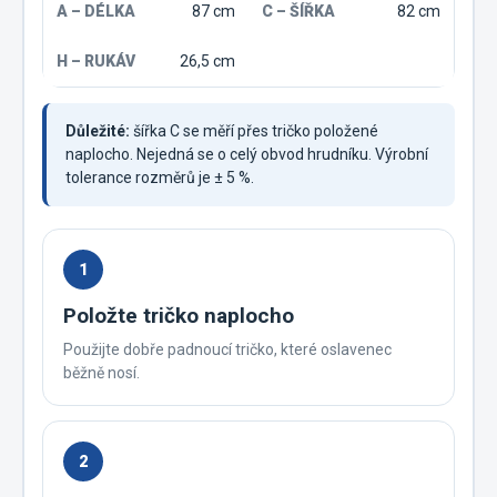
87 cm
82 cm
26,5 cm
Důležité:
šířka C se měří přes tričko položené
naplocho. Nejedná se o celý obvod hrudníku. Výrobní
tolerance rozměrů je ± 5 %.
1
Položte tričko naplocho
Použijte dobře padnoucí tričko, které oslavenec
běžně nosí.
2