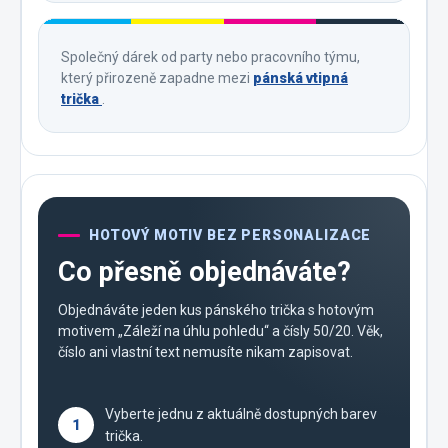
Společný dárek od party nebo pracovního týmu,
který přirozeně zapadne mezi
pánská vtipná
trička
.
HOTOVÝ MOTIV BEZ PERSONALIZACE
Co přesně objednáváte?
Objednáváte jeden kus pánského trička s hotovým
motivem „Záleží na úhlu pohledu“ a čísly 50/20. Věk,
číslo ani vlastní text nemusíte nikam zapisovat.
Vyberte jednu z aktuálně dostupných barev
1
trička.