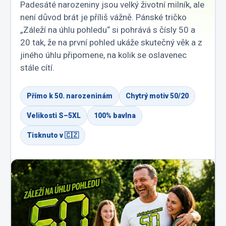
Padesáté narozeniny jsou velký životní milník, ale
není důvod brát je příliš vážně. Pánské tričko
„Záleží na úhlu pohledu“ si pohrává s čísly 50 a
20 tak, že na první pohled ukáže skutečný věk a z
jiného úhlu připomene, na kolik se oslavenec
stále cítí.
Přímo k 50. narozeninám
Chytrý motiv 50/20
Velikosti S–5XL
100% bavlna
Tisknuto v 🇨🇿