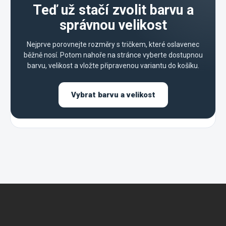
Teď už stačí zvolit barvu a
správnou velikost
Nejprve porovnejte rozměry s tričkem, které oslavenec
běžně nosí. Potom nahoře na stránce vyberte dostupnou
barvu, velikost a vložte připravenou variantu do košíku.
Vybrat barvu a velikost
Z
á
p
a