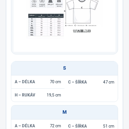
S
70 cm
47 cm
19,5 cm
M
72 cm
51 cm