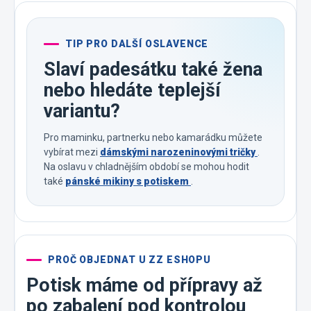
TIP PRO DALŠÍ OSLAVENCE
Slaví padesátku také žena
nebo hledáte teplejší
variantu?
Pro maminku, partnerku nebo kamarádku můžete
vybírat mezi
dámskými narozeninovými tričky
.
Na oslavu v chladnějším období se mohou hodit
také
pánské mikiny s potiskem
.
PROČ OBJEDNAT U ZZ ESHOPU
Potisk máme od přípravy až
po zabalení pod kontrolou