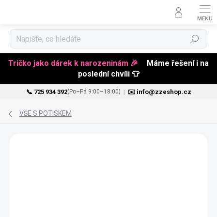
Hledat
Tričko jako dárek k narozeninám 🎉
Máme řešení i na
poslední chvíli 👕
📞 725 934 392
|
✉️ info@zzeshop.cz
(Po–Pá 9:00–18:00)
Přejít
na
VŠE S POTISKEM
obsah