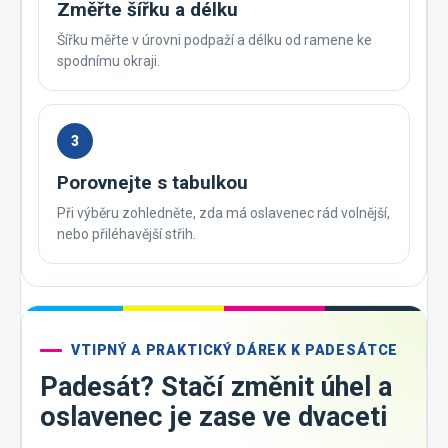
Změřte šířku a délku
Šířku měřte v úrovni podpaží a délku od ramene ke
spodnímu okraji.
3
Porovnejte s tabulkou
Při výběru zohledněte, zda má oslavenec rád volnější,
nebo přiléhavější střih.
VTIPNÝ A PRAKTICKÝ DÁREK K PADESÁTCE
Padesát? Stačí změnit úhel a
oslavenec je zase ve dvaceti