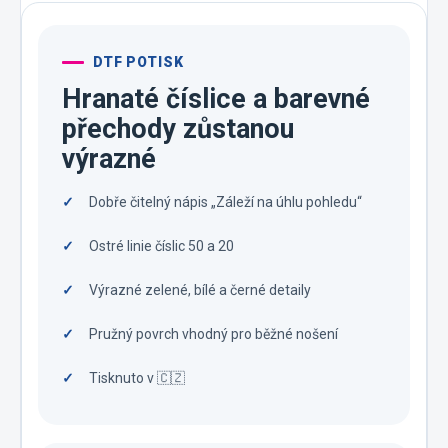
DTF POTISK
Hranaté číslice a barevné
přechody zůstanou
výrazné
Dobře čitelný nápis „Záleží na úhlu pohledu“
Ostré linie číslic 50 a 20
Výrazné zelené, bílé a černé detaily
Pružný povrch vhodný pro běžné nošení
Tisknuto v 🇨🇿