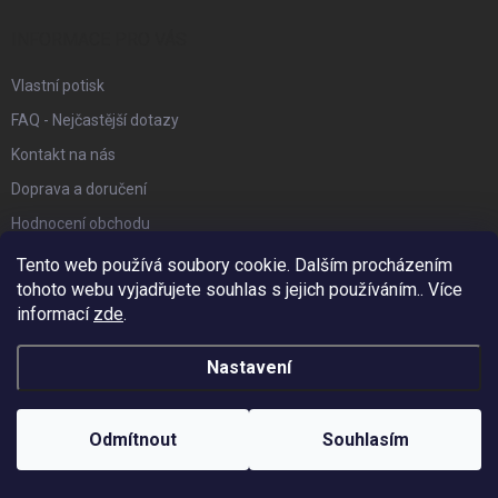
t
í
INFORMACE PRO VÁS
Vlastní potisk
FAQ - Nejčastější dotazy
Kontakt na nás
Doprava a doručení
Hodnocení obchodu
Reklamace a vrácení zboží
Tento web používá soubory cookie. Dalším procházením
tohoto webu vyjadřujete souhlas s jejich používáním.. Více
Obchodní podmínky
informací
zde
.
Podmínky ochrany osobních údajů
Affiliate program
Nastavení
Náš Blog
Odmítnout
Souhlasím
FACEBOOK