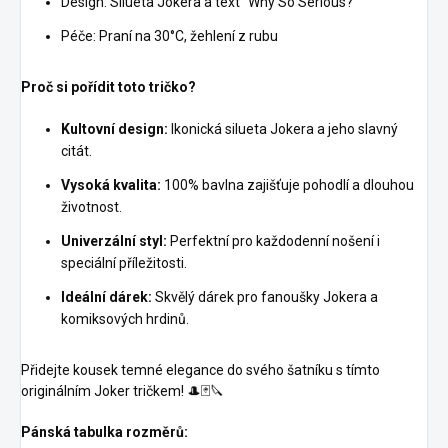
Design: Silueta Jokera a text "Why So Serious?"
Péče: Praní na 30°C, žehlení z rubu
Proč si pořídit toto tričko?
Kultovní design:
Ikonická silueta Jokera a jeho slavný
citát.
Vysoká kvalita:
100% bavlna zajišťuje pohodlí a dlouhou
životnost.
Univerzální styl:
Perfektní pro každodenní nošení i
speciální příležitosti.
Ideální dárek:
Skvělý dárek pro fanoušky Jokera a
komiksových hrdinů.
Přidejte kousek temné elegance do svého šatníku s tímto
originálním Joker tričkem! 🎩🃏🔪
Pánská tabulka rozměrů: