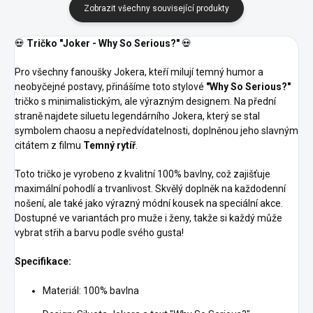
Zobrazit všechny související produkty
💀
Tričko "Joker - Why So Serious?"
💀
Pro všechny fanoušky Jokera, kteří milují temný humor a
neobyčejné postavy, přinášíme toto stylové
"Why So Serious?"
tričko s minimalistickým, ale výrazným designem. Na přední
straně najdete siluetu legendárního Jokera, který se stal
symbolem chaosu a nepředvídatelnosti, doplněnou jeho slavným
citátem z filmu
Temný rytíř
.
Toto tričko je vyrobeno z kvalitní 100% bavlny, což zajišťuje
maximální pohodlí a trvanlivost. Skvělý doplněk na každodenní
nošení, ale také jako výrazný módní kousek na speciální akce.
Dostupné ve variantách pro muže i ženy, takže si každý může
vybrat střih a barvu podle svého gusta!
Specifikace:
Materiál: 100% bavlna