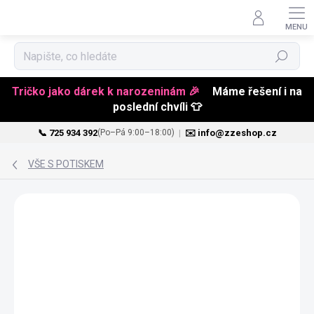
Hledat
Tričko jako dárek k narozeninám 🎉
Máme řešení i na
poslední chvíli 👕
📞 725 934 392
|
✉️ info@zzeshop.cz
(Po–Pá 9:00–18:00)
Přejít
na
VŠE S POTISKEM
obsah