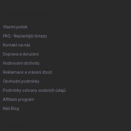
a
t
í
INFORMACE PRO VÁS
Vlastní potisk
FAQ - Nejčastější dotazy
Kontakt na nás
Doprava a doručení
Hodnocení obchodu
Reklamace a vrácení zboží
Obchodní podmínky
Podmínky ochrany osobních údajů
Affiliate program
Náš Blog
FACEBOOK