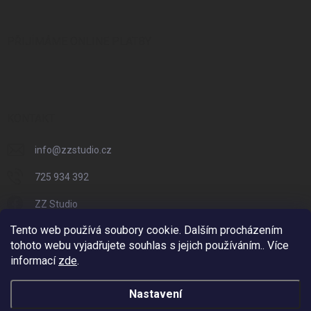
PŘIJÍMÁME ONLINE PLATBY
KONTAKT
info
@
zzstudio.cz
725 934 392
ZZ Studio
Tento web používá soubory cookie. Dalším procházením
zzstudio_cz
tohoto webu vyjadřujete souhlas s jejich používáním.. Více
informací
zde
.
Nastavení
Copyright 2026
ZZ Eshop - Svět potisku
. Všechna práva vyhrazena.