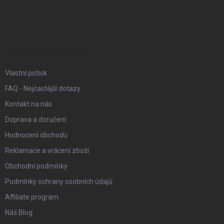
á
p
a
t
í
INFORMACE PRO VÁS
Vlastní potisk
FAQ - Nejčastější dotazy
Kontakt na nás
Doprava a doručení
Hodnocení obchodu
Reklamace a vrácení zboží
Obchodní podmínky
Podmínky ochrany osobních údajů
Affiliate program
Náš Blog