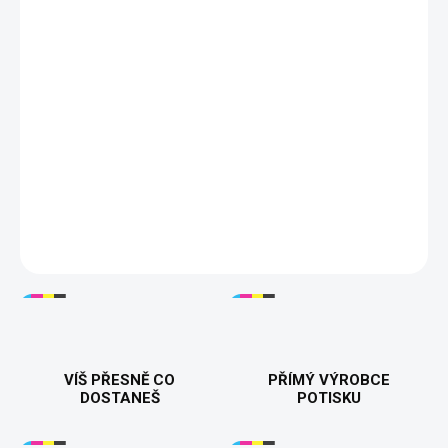
DORUČÍME DO:
ZVOLTE VARIANTU
MOŽNOSTI DORUČENÍ
−
+
Přidat do košíku
Hledáte tričko, které dokonale vystihne vaši ranní náladu? Pak je
pánské tričko „Jsem vzhůru, víc po mně dnes nechtějte“
tou
pravou volbou! Ideální pro všechny, kdo si rádi dopřejí klidné ráno
a nechají den plynout vlastním tempem.Skvělý dárek pro
milovníky spánku a ranní lenochy. Tisknuto v 🇨🇿.
DETAILNÍ INFORMACE
VÍŠ PŘESNĚ CO
PŘÍMÝ VÝROBCE
DOSTANEŠ
POTISKU