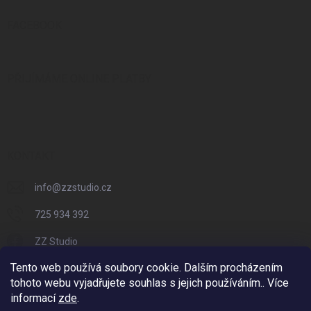
FACEBOOK
PŘIJÍMÁME ONLINE PLATBY
KONTAKT
info
@
zzstudio.cz
725 934 392
ZZ Studio
Tento web používá soubory cookie. Dalším procházením
zzstudio_cz
tohoto webu vyjadřujete souhlas s jejich používáním.. Více
informací
zde
.