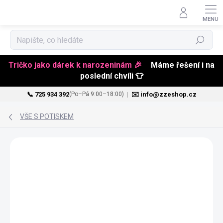
Hledat
Tričko jako dárek k narozeninám 🎉
Máme řešení i na
poslední chvíli 👕
📞 725 934 392
|
✉️ info@zzeshop.cz
(Po–Pá 9:00–18:00)
Přejít
na
VŠE S POTISKEM
obsah