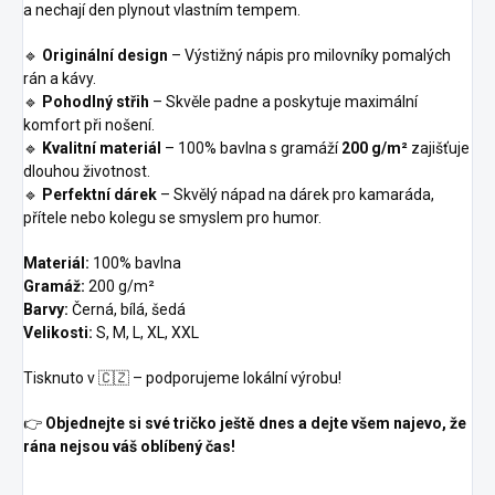
a nechají den plynout vlastním tempem.
🔹
Originální design
– Výstižný nápis pro milovníky pomalých
rán a kávy.
🔹
Pohodlný střih
– Skvěle padne a poskytuje maximální
komfort při nošení.
🔹
Kvalitní materiál
– 100% bavlna s gramáží
200 g/m²
zajišťuje
dlouhou životnost.
🔹
Perfektní dárek
– Skvělý nápad na dárek pro kamaráda,
přítele nebo kolegu se smyslem pro humor.
Materiál:
100% bavlna
Gramáž:
200 g/m²
Barvy:
Černá, bílá, šedá
Velikosti:
S, M, L, XL, XXL
Tisknuto v 🇨🇿 – podporujeme lokální výrobu!
👉
Objednejte si své tričko ještě dnes a dejte všem najevo, že
rána nejsou váš oblíbený čas!