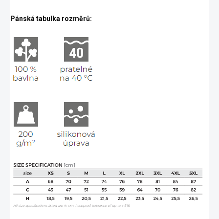
Pánská tabulka rozměrů: