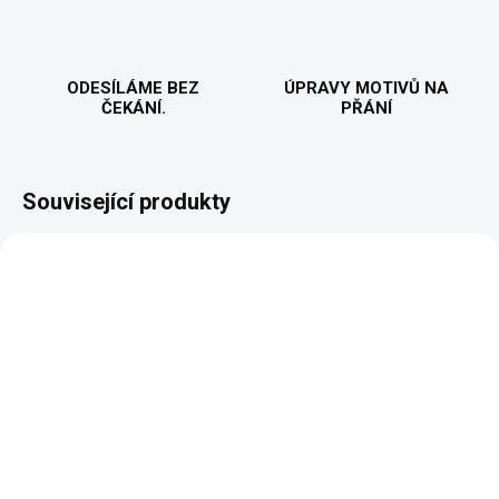
ODESÍLÁME BEZ
ÚPRAVY MOTIVŮ NA
ČEKÁNÍ.
PŘÁNÍ
Související produkty
VYROBÍME A ODEŠLEME DO 2 DNŮ
VYROBÍME A ODEŠLEME DO 2 DNŮ
(>5 KS)
(>5 KS)
Energie se načítá
Lenochod: Když mám
(Lenochod) - Pánské
čas, ležím a