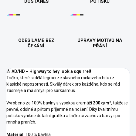
DOSTANEŠ
POTISKU
ODESÍLÁME BEZ
ÚPRAVY MOTIVŮ NA
ČEKÁNÍ.
PŘÁNÍ
🎸
AD/HD – Highway to hey look a squirrel!
Tričko, které si dělá legraci ze slavného rockového hitu i z
klasické nepozornosti. Skvělý dárek pro každého, kdo se rád
zasměje a má smysl pro sarkasmus.
Vyrobeno ze 100% bavlny s vysokou gramáží
200 g/m²
, takže je
pevné, odolné a přitom příjemné na nošení. Díky kvalitnímu
potisku vynikne detailní grafika a tričko si zachová barvy i po
mnoha praních.
Materiál:
100 % bavlna