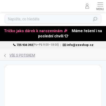
Hledat
Tričko jako dárek k narozeninám 🎉
Máme řešení i na
poslední chvíli 👕
📞 725 934 392
|
✉️ info@zzeshop.cz
(Po–Pá 9:00–18:00)
Přejít
na
VŠE S POTISKEM
obsah