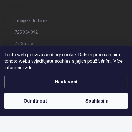
KONTAKT
info
@
zzstudio.cz
725 934 392
ZZ Studio
Tento web používá soubory cookie. Dalším procházením
zzstudio_cz
tohoto webu vyjadřujete souhlas s jejich používáním.. Více
informací
zde
.
Nastavení
Copyright 2026
ZZ Eshop - Svět potisku
. Všechna práva vyhrazena.
Vytvořil Shoptet
Odmítnout
Souhlasím
Odstoupit od smlouvy