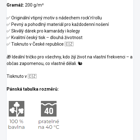
Gramáž:
200 g/m²
✅ Originální vtipný motiv s nádechem rock’n’rollu
✅ Pevný a pohodlný materiál pro každodenní nošení
✅ Skvělý dárek pro kamarády i kolegy
✅ Kvalitní český tisk – dlouhá životnost
✅ Tisknuto v České republice 🇨🇿
🎁 Ideální tričko pro všechny, kdo žijí život na vlastní frekvenci – a
občas zapomenou, co vlastně dělali. 🐿️
Tisknuto v 🇨🇿
Pánská tabulka rozměrů: