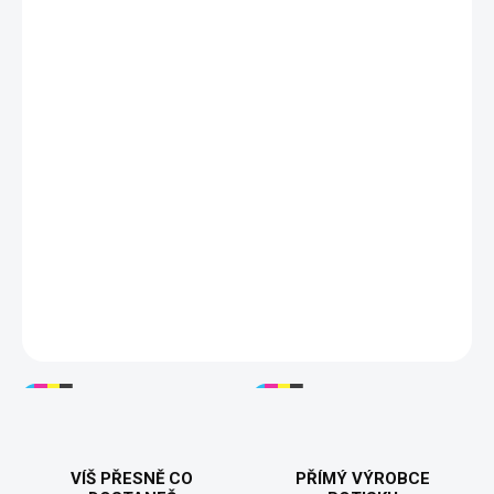
A1 - KORÁLOVÁ
A7 - FROST
VELIKOST
S
M
L
XL
XXL
3XL
?
DORUČÍME DO:
ZVOLTE VARIANTU
MOŽNOSTI DORUČENÍ
−
+
Přidat do košíku
Vtipné pánské tričko
AD/HD – Highway to hey look a squirrel
spojuje rockový styl s pořádnou dávkou humoru. 🎸 Kvalitní 100%
bavlna, gramáž 200 g/m² a pohodlný střih. Tisknuto v 🇨🇿.
DETAILNÍ INFORMACE
VÍŠ PŘESNĚ CO
PŘÍMÝ VÝROBCE