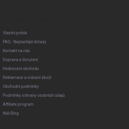
p
a
t
í
INFORMACE PRO VÁS
Vlastní potisk
FAQ - Nejčastější dotazy
Kontakt na nás
Doprava a doručení
Hodnocení obchodu
Reklamace a vrácení zboží
Obchodní podmínky
Podmínky ochrany osobních údajů
Affiliate program
Náš Blog