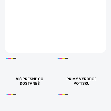
Přivítejte Vánoce ve stylu pravého hráče s
pánským tričkem „Mario Christmas 8bit“! Kultovní
herní motiv v retro 8bitovém designu dodá
vašemu outfitu jedinečný nádech nostalgie.
Pohodlný střih a kvalitní potisk zajistí dlouhou
životnost. Tisknuto v 🇨🇿.
DETAILNÍ INFORMACE
VÍŠ PŘESNĚ CO
PŘÍMÝ VÝROBCE
DOSTANEŠ
POTISKU