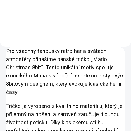
Detail
Detail
02 -
05 -
02 -
05 -
00 -
01 -
07 -
00 -
01 -
07 -
Námořní
Královská
Námořní
Královská
Bílá
Černá
Červená
Bílá
Černá
Červená
Modrá
Modrá
Modrá
Modrá
Pro všechny fanoušky retro her a sváteční
atmosféry přinášíme pánské tričko „Mario
Christmas 8bit“! Tento unikátní motiv spojuje
ikonického Maria s vánoční tematikou a stylovým
8bitovým designem, který evokuje klasické herní
časy.
Tričko je vyrobeno z kvalitního materiálu, který je
příjemný na nošení a zároveň zaručuje dlouhou
životnost potisku. Díky klasickému střihu
perfektně padne a poskytne maximální pohodlí