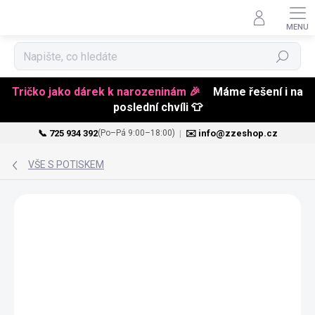
Hledat
Tričko jako dárek k narozeninám 🎉
Máme řešení i na
poslední chvíli 👕
📞 725 934 392
|
✉️ info@zzeshop.cz
(Po–Pá 9:00–18:00)
Přejít
na
VŠE S POTISKEM
obsah