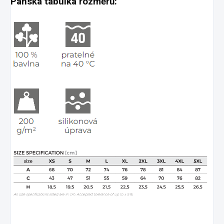
Pánská tabulka rozměrů: