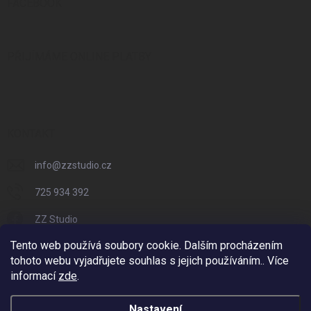
FACEBOOK
PŘIJÍMÁME ONLINE PLATBY
KONTAKT
info
@
zzstudio.cz
725 934 392
ZZ Studio
Tento web používá soubory cookie. Dalším procházením
zzstudio_cz
tohoto webu vyjadřujete souhlas s jejich používáním.. Více
informací
zde
.
Nastavení