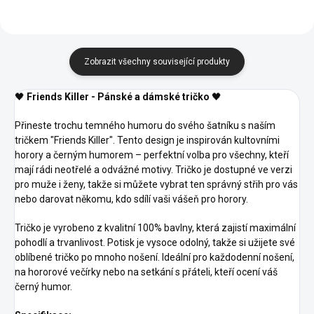
Zobrazit všechny související produkty
🖤
Friends Killer - Pánské a dámské tričko
🖤
Přineste trochu temného humoru do svého šatníku s naším
tričkem "Friends Killer". Tento design je inspirován kultovními
horory a černým humorem – perfektní volba pro všechny, kteří
mají rádi neotřelé a odvážné motivy. Tričko je dostupné ve verzi
pro muže i ženy, takže si můžete vybrat ten správný střih pro vás
nebo darovat někomu, kdo sdílí vaši vášeň pro horory.
Tričko je vyrobeno z kvalitní 100% bavlny, která zajistí maximální
pohodlí a trvanlivost. Potisk je vysoce odolný, takže si užijete své
oblíbené tričko po mnoho nošení. Ideální pro každodenní nošení,
na hororové večírky nebo na setkání s přáteli, kteří ocení váš
černý humor.