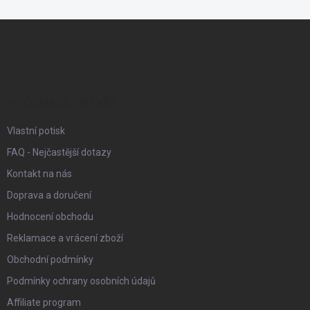
Z
á
p
a
t
í
INFORMACE PRO VÁS
Vlastní potisk
FAQ - Nejčastější dotazy
Kontakt na nás
Doprava a doručení
Hodnocení obchodu
Reklamace a vrácení zboží
Obchodní podmínky
Podmínky ochrany osobních údajů
Affiliate program