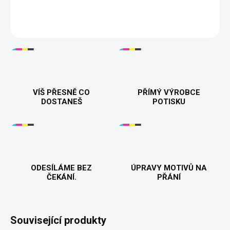
kvalitní bavlny pro pohodlí a dlouhou životnost. 👚👕🎁
DETAILNÍ INFORMACE
VÍŠ PŘESNĚ CO
PŘÍMÝ VÝROBCE
DOSTANEŠ
POTISKU
ODESÍLÁME BEZ
ÚPRAVY MOTIVŮ NA
ČEKÁNÍ.
PŘÁNÍ
Související produkty