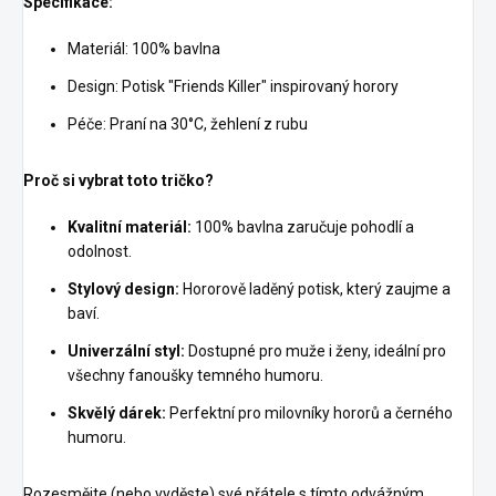
Specifikace:
Materiál: 100% bavlna
Design: Potisk "Friends Killer" inspirovaný horory
Péče: Praní na 30°C, žehlení z rubu
Proč si vybrat toto tričko?
Kvalitní materiál:
100% bavlna zaručuje pohodlí a
odolnost.
Stylový design:
Hororově laděný potisk, který zaujme a
baví.
Univerzální styl:
Dostupné pro muže i ženy, ideální pro
všechny fanoušky temného humoru.
Skvělý dárek:
Perfektní pro milovníky hororů a černého
humoru.
Rozesmějte (nebo vyděste) své přátele s tímto odvážným