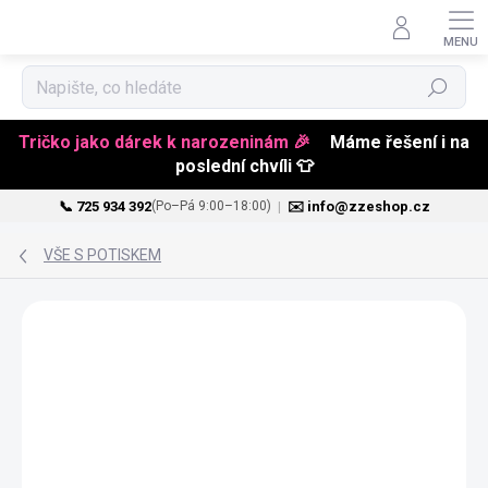
Hledat
Tričko jako dárek k narozeninám 🎉
Máme řešení i na
poslední chvíli 👕
📞 725 934 392
|
✉️ info@zzeshop.cz
(Po–Pá 9:00–18:00)
Přejít
na
VŠE S POTISKEM
obsah