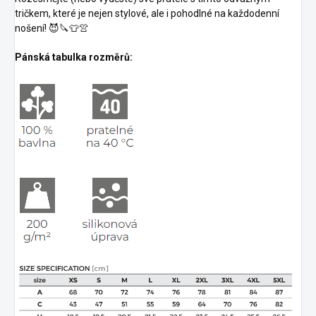
tričkem, které je nejen stylové, ale i pohodlné na každodenní
nošení! 😈🔪👕👚
Pánská tabulka rozměrů: