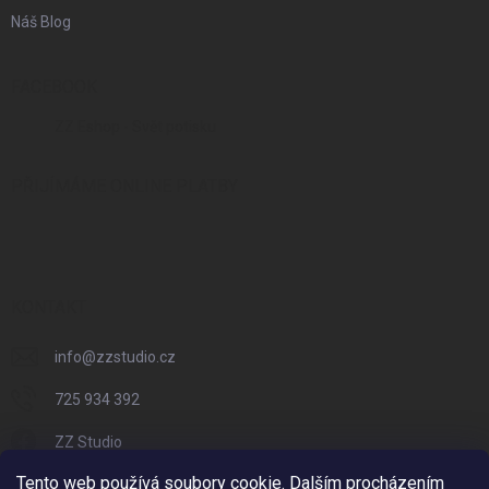
Náš Blog
FACEBOOK
ZZ Eshop - Svět potisku
PŘIJÍMÁME ONLINE PLATBY
KONTAKT
info
@
zzstudio.cz
725 934 392
ZZ Studio
Tento web používá soubory cookie. Dalším procházením
zzstudio_cz