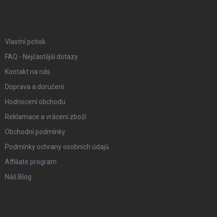
a
t
í
INFORMACE PRO VÁS
Vlastní potisk
FAQ - Nejčastější dotazy
Kontakt na nás
Doprava a doručení
Hodnocení obchodu
Reklamace a vrácení zboží
Obchodní podmínky
Podmínky ochrany osobních údajů
Affiliate program
Náš Blog
FACEBOOK