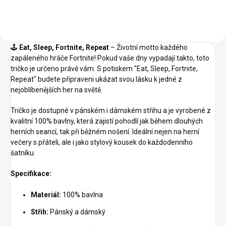
🕹️
Eat, Sleep, Fortnite, Repeat
– Životní motto každého
zapáleného hráče Fortnite! Pokud vaše dny vypadají takto, toto
tričko je určeno právě vám. S potiskem "Eat, Sleep, Fortnite,
Repeat" budete připraveni ukázat svou lásku k jedné z
nejoblíbenějších her na světě.
Tričko je dostupné v pánském i dámském střihu a je vyrobené z
kvalitní 100% bavlny, která zajistí pohodlí jak během dlouhých
herních seancí, tak při běžném nošení. Ideální nejen na herní
večery s přáteli, ale i jako stylový kousek do každodenního
šatníku.
Specifikace:
Materiál:
100% bavlna
Střih:
Pánský a dámský