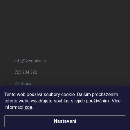
PŘIJÍMÁME ONLINE PLATBY
KONTAKT
info
@
zzstudio.cz
725 934 392
ZZ Studio
Tento web používá soubory cookie. Dalším procházením
zzstudio_cz
tohoto webu vyjadřujete souhlas s jejich používáním.. Více
informací
zde
.
Nastavení
Copyright 2026
ZZ Eshop - Svět potisku
. Všechna práva vyhrazena.