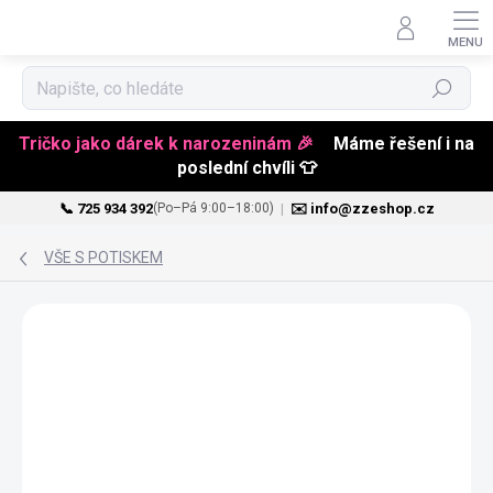
Hledat
Tričko jako dárek k narozeninám 🎉
Máme řešení i na
poslední chvíli 👕
📞 725 934 392
|
✉️ info@zzeshop.cz
(Po–Pá 9:00–18:00)
Přejít
na
VŠE S POTISKEM
obsah