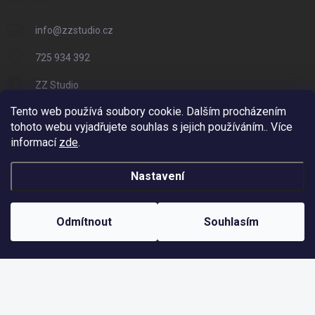
info
@
zzstudio.cz
725 934 392
ZZ Studio
Tento web používá soubory cookie. Dalším procházením
zzstudio_cz
tohoto webu vyjadřujete souhlas s jejich používáním.. Více
informací
zde
.
Nastavení
Copyright 2026
ZZ Eshop - Svět potisku
. Všechna práva vyhrazena.
Vytvořil Shoptet
Odmítnout
Souhlasím
Odstoupit od smlouvy