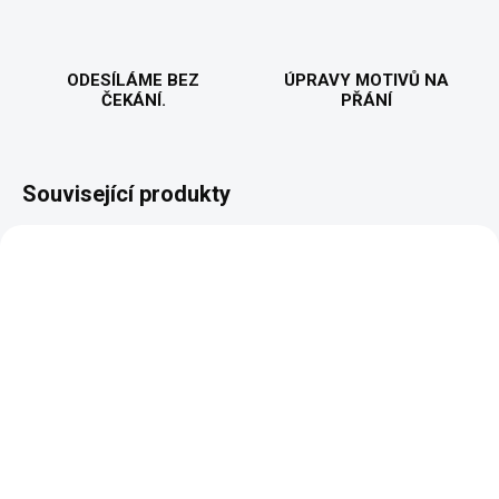
ODESÍLÁME BEZ
ÚPRAVY MOTIVŮ NA
ČEKÁNÍ.
PŘÁNÍ
Související produkty
NOVINKA
VYROBÍME A ODEŠLEME DO 2 DNŮ
VYROBÍME A ODEŠLEME DO 2 DNŮ
(>5 KS)
(>5 KS)
Prcat - z filmu Pelíšky
Prcat - z filmu Pelíšky
- Pánská mikina
- Dámská mikina