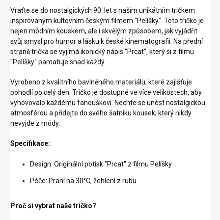
Vraťte se do nostalgických 90. let s naším unikátním tričkem
inspirovaným kultovním českým filmem "Pelíšky". Toto tričko je
nejen módním kouskem, ale i skvělým způsobem, jak vyjádřit
svůj smysl pro humor a lásku k české kinematografii. Na přední
straně trička se vyjímá ikonický nápis "Prcat", který si z filmu
"Pelíšky" pamatuje snad každý.
Vyrobeno z kvalitního bavlněného materiálu, které zajišťuje
pohodlí po celý den. Tričko je dostupné ve více velikostech, aby
vyhovovalo každému fanouškovi. Nechte se unést nostalgickou
atmosférou a přidejte do svého šatníku kousek, který nikdy
nevyjde z módy.
Specifikace:
Design: Originální potisk "Prcat" z filmu Pelíšky
Péče: Praní na 30°C, žehlení z rubu
Proč si vybrat naše tričko?