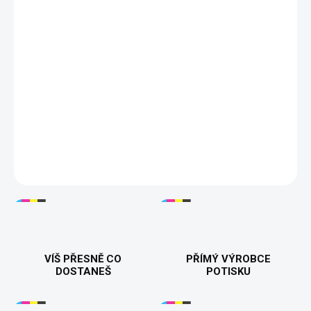
−
+
Přidat do košíku
Vraťte se do nostalgických 90. let s naším unikátním tričkem
inspirovaným kultovním českým filmem "Pelíšky". Toto tričko je
nejen módním kouskem, ale i skvělým způsobem, jak vyjádřit
svůj smysl pro humor a lásku k české kinematografii. Na přední
straně trička se vyjímá ikonický nápis "Prcat", který si z filmu
"Pelíšky" pamatuje snad každý.
DETAILNÍ INFORMACE
VÍŠ PŘESNĚ CO
PŘÍMÝ VÝROBCE
DOSTANEŠ
POTISKU