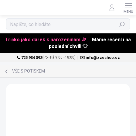
Hledat
Tričko jako dárek k narozeninám 🎉
Máme řešení i na
poslední chvíli 👕
📞 725 934 392
|
✉️ info@zzeshop.cz
(Po–Pá 9:00–18:00)
Přejít
na
VŠE S POTISKEM
obsah