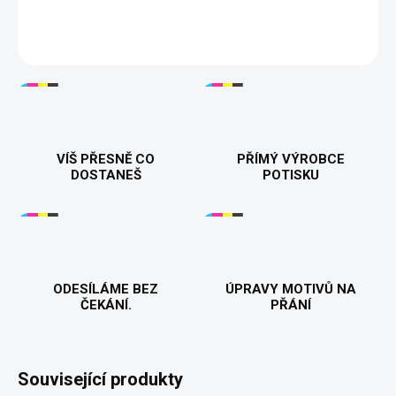
kvalitní bavlny pro pohodlí a dlouhou životnost. 👚👕🎁
DETAILNÍ INFORMACE
VÍŠ PŘESNĚ CO
PŘÍMÝ VÝROBCE
DOSTANEŠ
POTISKU
ODESÍLÁME BEZ
ÚPRAVY MOTIVŮ NA
ČEKÁNÍ.
PŘÁNÍ
Související produkty