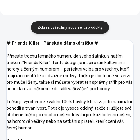
Zobrazit všechny související produkty
🖤
Friends Killer - Pánské a dámské tričko
🖤
Přineste trochu temného humoru do svého šatníku s naším
tričkem "Friends Killer". Tento design je inspirován kultovními
horory a černým humorem – perfektní volba pro všechny, kteří
mají rádi neotřelé a odvážné motivy. Tričko je dostupné ve verzi
pro muže i ženy, takže si můžete vybrat ten správný střih pro vás
nebo darovat někomu, kdo sdílí vaši vášeň pro horory.
Tričko je vyrobeno z kvalitní 100% bavlny, která zajistí maximální
pohodlí a trvanlivost. Potisk je vysoce odolný, takže si užijete své
oblíbené tričko po mnoho nošení. Ideální pro každodenní nošení,
na hororové večírky nebo na setkání s přáteli, kteří ocení váš
černý humor.