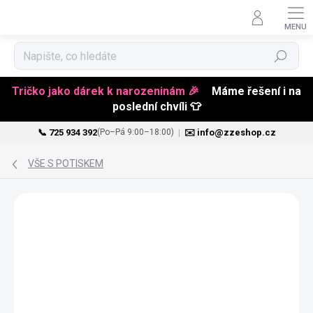
Hledat
Tričko jako dárek k narozeninám 🎉
Máme řešení i na
poslední chvíli 👕
📞 725 934 392
|
✉️ info@zzeshop.cz
(Po–Pá 9:00–18:00)
Přejít
na
VŠE S POTISKEM
obsah