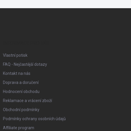
Z
á
p
a
t
í
INFORMACE PRO VÁS
Vlastní potisk
FAQ - Nejčastější dotazy
Kontakt na nás
Doprava a doručení
Hodnocení obchodu
Reklamace a vrácení zboží
Obchodní podmínky
Podmínky ochrany osobních údajů
Affiliate program