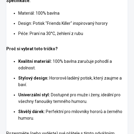
Specifikace:
Materiál: 100% bavlna
Design: Potisk "Friends Killer" inspirovaný horory
Péče: Praní na 30°C, žehlení z rubu
Proč si vybrat toto tričko?
Kvalitní materiál:
100% bavlna zaručuje pohodlí a
odolnost.
Stylový design:
Hororově laděný potisk, který zaujme a
baví.
Univerzální styl:
Dostupné pro muže i ženy, ideální pro
všechny fanoušky temného humoru.
Skvělý dárek:
Perfektní pro milovníky hororů a černého
humoru.
Rozesmějte (nebo vyděste) své přátele s tímto odvážným