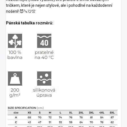
tričkem, které je nejen stylové, ale i pohodlné na každodenní
nošení! 😈🔪👕👚
Pánská tabulka rozměrů: