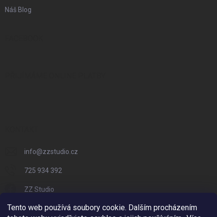
Náš Blog
FACEBOOK
PŘIJÍMÁME ONLINE PLATBY
KONTAKT
info
@
zzstudio.cz
725 934 392
ZZ Studio
Tento web používá soubory cookie. Dalším procházením
zzstudio_cz