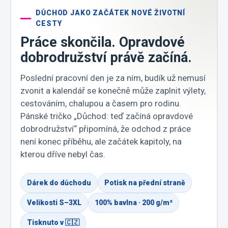
DŮCHOD JAKO ZAČÁTEK NOVÉ ŽIVOTNÍ
CESTY
Práce skončila. Opravdové
dobrodružství právě začíná.
Poslední pracovní den je za ním, budík už nemusí
zvonit a kalendář se konečně může zaplnit výlety,
cestováním, chalupou a časem pro rodinu.
Pánské tričko „Důchod: teď začíná opravdové
dobrodružství“ připomíná, že odchod z práce
není konec příběhu, ale začátek kapitoly, na
kterou dříve nebyl čas.
Dárek do důchodu
Potisk na přední straně
Velikosti S–3XL
100% bavlna · 200 g/m²
Tisknuto v 🇨🇿