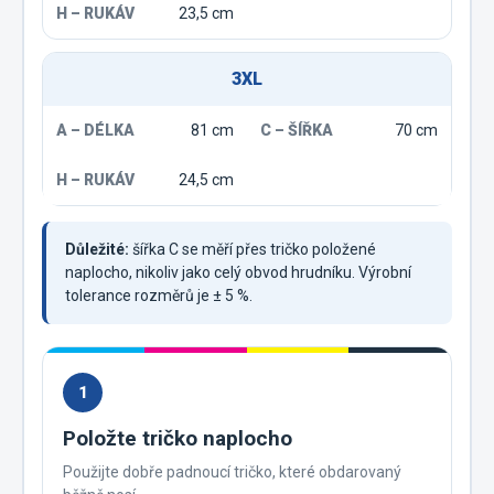
23,5 cm
3XL
81 cm
70 cm
24,5 cm
Důležité:
šířka C se měří přes tričko položené
naplocho, nikoliv jako celý obvod hrudníku. Výrobní
tolerance rozměrů je ± 5 %.
1
Položte tričko naplocho
Použijte dobře padnoucí tričko, které obdarovaný