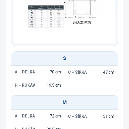
S
70 cm
47 cm
19,5 cm
M
72 cm
51 cm