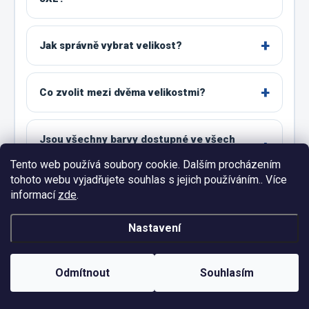
Jak správně vybrat velikost?
Co zvolit mezi dvěma velikostmi?
Jsou všechny barvy dostupné ve všech
velikostech?
Tento web používá soubory cookie. Dalším procházením
tohoto webu vyjadřujete souhlas s jejich používáním.. Více
informací
zde
.
Jak tričko správně prát?
Nastavení
Odmítnout
Souhlasím
OPRAVDOVÉ DOBRODRUŽSTVÍ ČEKÁ
Vyberte barvu a velikost pro