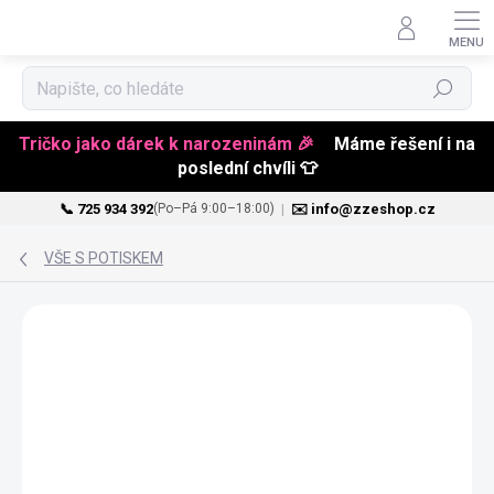
Hledat
Tričko jako dárek k narozeninám 🎉
Máme řešení i na
poslední chvíli 👕
📞 725 934 392
|
✉️ info@zzeshop.cz
(Po–Pá 9:00–18:00)
Přejít
na
VŠE S POTISKEM
obsah