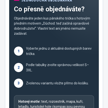
JEDNODUCHÁ OBJEDNÁVKA
Co přesně objednáváte?
Objednáváte jeden kus pánského trička s hotovým
předním motivem „Důchod: teď začíná opravdové
dobrodružství“. Vlastní text ani jméno nemusíte
zadávat.
Vyberte jednu z aktuálně dostupných barev
1
trička.
Podle tabulky zvolte správnou velikost S–
2
3XL.
3
Zvolenou variantu vložte přímo do košíku.
Hotový motiv:
text, rozcestník, mapa, kufr,
letadlo, turistické hole i kompas jsou pevnou