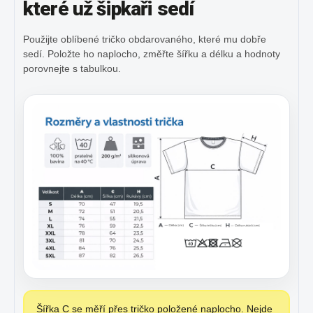
které už šipkaři sedí
Použijte oblíbené tričko obdarovaného, které mu dobře
sedí. Položte ho naplocho, změřte šířku a délku a hodnoty
porovnejte s tabulkou.
Šířka C se měří přes tričko položené naplocho. Nejde