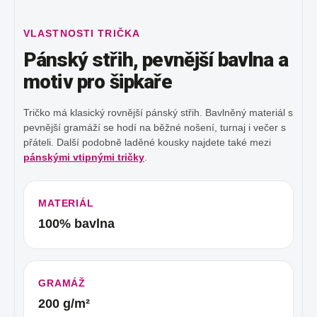
VLASTNOSTI TRIČKA
Pánský střih, pevnější bavlna a
motiv pro šipkaře
Tričko má klasický rovnější pánský střih. Bavlněný materiál s
pevnější gramáží se hodí na běžné nošení, turnaj i večer s
přáteli. Další podobně laděné kousky najdete také mezi
pánskými vtipnými tričky
.
MATERIÁL
100% bavlna
GRAMÁŽ
200 g/m²