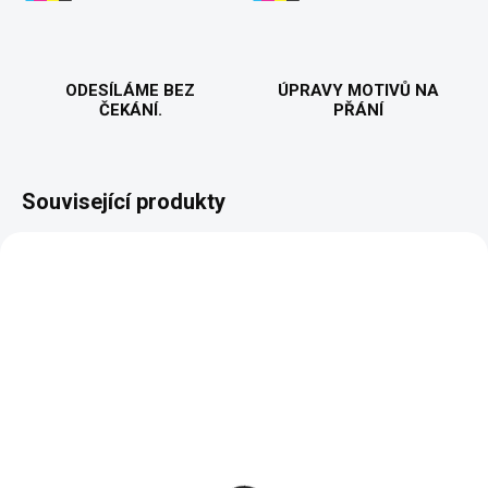
ODESÍLÁME BEZ
ÚPRAVY MOTIVŮ NA
ČEKÁNÍ.
PŘÁNÍ
Související produkty
BESTSELLER
VYROBÍME A ODEŠLEME DO 2 DNŮ
VYROBÍME A ODEŠLEME DO 2 DNŮ
(>5 KS)
(>5 KS)
Ryby volají - Pánské
Fotbal volá - Pánské