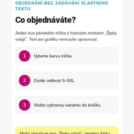
OBJEDNÁNÍ BEZ ZADÁVÁNÍ VLASTNÍHO
TEXTU
Co objednáváte?
Jeden kus pánského trička s hotovým motivem „Šipky
volají“. Text ani grafiku nemusíte upravovat.
1
Vyberte barvu trička.
2
Zvolte velikost S–5XL.
3
Vložte vybranou variantu do košíku.
Motiv obsahuje text „Šipky volají“, veselou šipku,