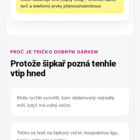
terč a telefonní prvky přijmout/odmítnout.
PROČ JE TRIČKO DOBRÝM DÁRKEM
Protože šipkař pozná tenhle
vtip hned
Motiv rychle vysvětlí, kam obdarovaný nejraději
míří, když má volný večer.
Tričko se hodí na šipkový večer, hospodskou ligu,