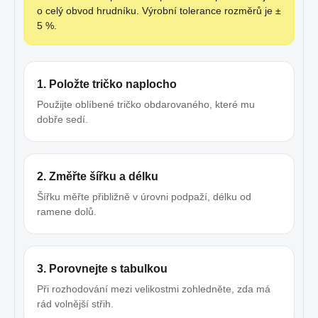
o celý obvod hrudníku. Výrobní tolerance rozměrů je ±
5 %.
1. Položte tričko naplocho
Použijte oblíbené tričko obdarovaného, které mu
dobře sedí.
2. Změřte šířku a délku
Šířku měřte přibližně v úrovni podpaží, délku od
ramene dolů.
3. Porovnejte s tabulkou
Při rozhodování mezi velikostmi zohledněte, zda má
rád volnější střih.