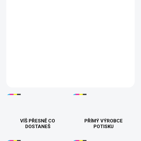
nošení.
Výrazný barevný motiv s terčem, šipkou a telefonním
hovorem.
Detailní, pružný a odolný DTF potisk.
Tisknuto v 🇨🇿
Materiál: 100% bavlna Gramáž: 200 g/m²
S–5XL
17 barev
DTF potisk
DETAILNÍ INFORMACE
VÍŠ PŘESNĚ CO
PŘÍMÝ VÝROBCE
DOSTANEŠ
POTISKU