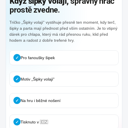
Když šipky volají,
správný hráč
prostě zvedne.
Tričko „Šipky volají“ vystihuje přesně ten moment, kdy terč,
šipky a parta mají přednost před vším ostatním. Je to vtipný
dárek pro chlapa, který má rád přesnou ruku, klid před
hodem a radost z dobře trefené hry.
✓
Pro fanoušky šipek
✓
Motiv „Šipky volají“
✓
Na hru i běžné nošení
✓
Tisknuto v 🇨🇿