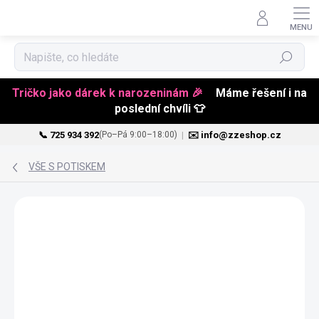
Hledat
Tričko jako dárek k narozeninám 🎉
Máme řešení i na
poslední chvíli 👕
📞 725 934 392
|
✉️ info@zzeshop.cz
(Po–Pá 9:00–18:00)
Přejít
na
VŠE S POTISKEM
obsah